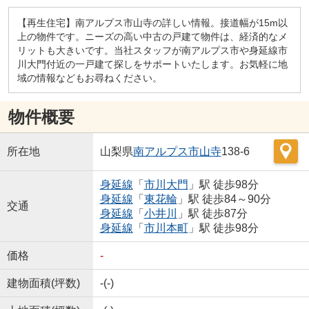
【再生住宅】南アルプス市山寺の詳しい情報。接道幅が15m以
上の物件です。ニーズの高い中古の戸建て物件は、経済的なメ
リットも大きいです。当社スタッフが南アルプス市や身延線市
川大門付近の一戸建て探しをサポートいたします。お気軽に地
域の情報などもお尋ねください。
物件概要
所在地
山梨県
南アルプス市
山寺
138-6
身延線
「
市川大門
」駅 徒歩98分
身延線
「
東花輪
」駅 徒歩84～90分
交通
身延線
「
小井川
」駅 徒歩87分
身延線
「
市川本町
」駅 徒歩98分
価格
-
建物面積(坪数)
-(-)