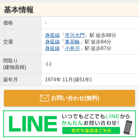
基本情報
価格
-
身延線
「
市川大門
」駅 徒歩98分
交通
身延線
「
東花輪
」駅 徒歩84分
身延線
「
小井川
」駅 徒歩87分
間取り
-(-)
(建物面積)
築年月
1974年 11月(築51年)
お問い合わせ(無料)