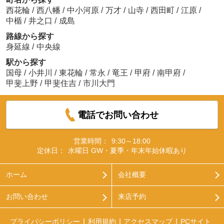
西花輪
/
西八幡
/
中小河原
/
万才
/
山寺
/
西田町
/
江原
/
中楯
/
井之口
/
成島
路線から探す
身延線
/
中央線
駅から探す
国母
/
小井川
/
東花輪
/
常永
/
竜王
/
甲府
/
南甲府
/
甲斐上野
/
甲斐住吉
/
市川大門
電話でお問い合わせ
営業時間：
9:30～18:00
定休日：
水曜日 GW・夏季・年末年始休暇あり
ホーム
会社概要
お問い合わせ
来店予約
プライバシーポリシー
利用規約
アクセスマップ
PCサイト