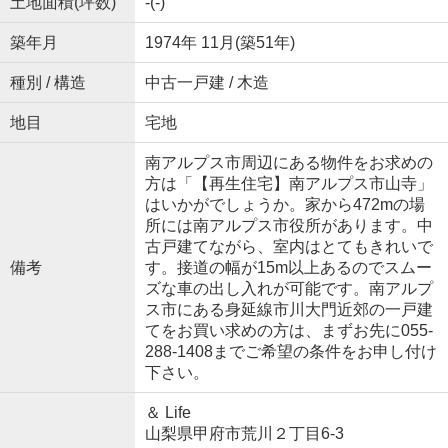
土地面積(坪数)
-(-)
築年月
1974年 11月(築51年)
種別 / 構造
中古一戸建 / 木造
地目
宅地
南アルプス市周辺にある物件をお求めの
方は「【再生住宅】南アルプス市山寺」
はいかがでしょうか。家から472mの場
所には南アルプス市役所があります。中
古戸建てながら、室内はとてもきれいで
備考
す。接道の幅が15m以上あるのでスムー
ズな車の出し入れが可能です。南アルプ
ス市にある身延線市川大門近郊の一戸建
てをお買い求めの方は、まずお先に055-
288-1408までご希望の条件をお申し付け
下さい。
＆ Life
山梨県甲府市荒川２丁目6-3