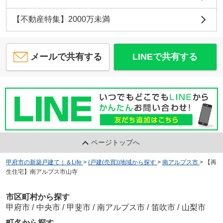
【不動産特集】2000万未満
メールで共有する
LINEで共有する
ページトップへ
甲府市の新築戸建て｜＆Life
>
(戸建(売買))地域から探す
>
南アルプス市
>
【再
生住宅】南アルプス市山寺
市区町村から探す
甲府市
/
中央市
/
甲斐市
/
南アルプス市
/
笛吹市
/
山梨市
町名から探す