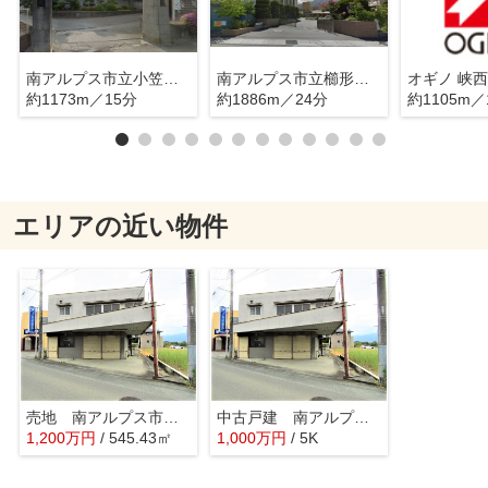
南アルプス市立小笠原小学校
南アルプス市立櫛形中学校
オギノ 峡
約1173m／15分
約1886m／24分
約1105m／
エリアの近い物件
売地 南アルプス市小笠原
中古戸建 南アルプス市小笠原
1,200
万
円
/ 545.43㎡
1,000
万
円
/ 5K