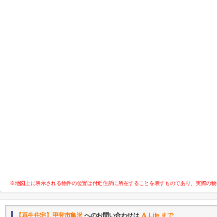
※地図上に表示される物件の位置は付近住所に所在することを表すものであり、実際の物
【再生住宅】甲斐市亀沢
へのお問い合わせは
＆ Life まで