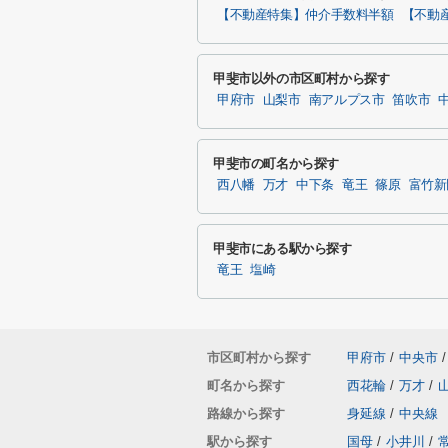
【不動産特集】仲介手数料半額
【不動
甲斐市以外の市区町村から探す
甲府市
山梨市
南アルプス市
笛吹市
甲斐市の町名から探す
西八幡
万才
中下条
竜王
篠原
富竹新
甲斐市にある駅から探す
竜王
塩崎
市区町村から探す
甲府市
/
中央市
/
町名から探す
西花輪
/
万才
/
路線から探す
身延線
/
中央線
駅から探す
国母
/
小井川
/