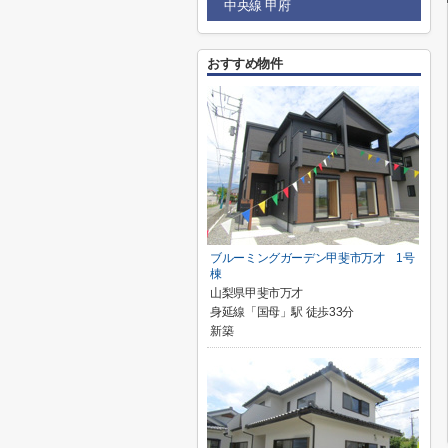
中央線 甲府
おすすめ物件
ブルーミングガーデン甲斐市万才 1号
棟
山梨県甲斐市万才
身延線「国母」駅 徒歩33分
新築