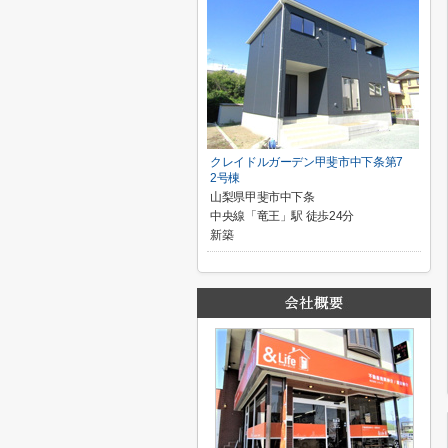
クレイドルガーデン甲斐市中下条第7
2号棟
山梨県甲斐市中下条
中央線「竜王」駅 徒歩24分
新築