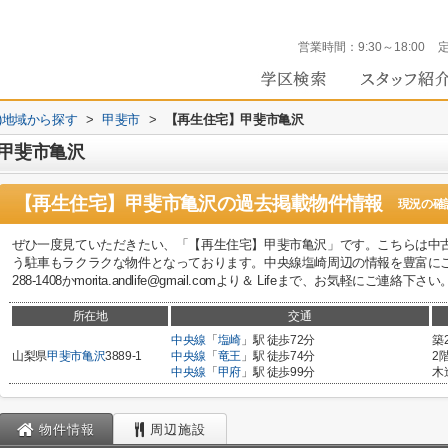
営業時間：
9:30～18:00
))地域から探す
>
甲斐市
>
【再生住宅】甲斐市亀沢
甲斐市亀沢
【再生住宅】甲斐市亀沢
の過去掲載物件情報
現況の確
ぜひ一度見ていただきたい、「【再生住宅】甲斐市亀沢」です。こちらは中古
う駐車もラクラクな物件となっております。中央線塩崎周辺の情報を豊富にご紹
288-1408かmorita.andlife@gmail.comより＆ Lifeまで、お気軽にご連絡下さい
所在地
交通
中央線
「
塩崎
」駅 徒歩72分
築
山梨県
甲斐市
亀沢
3889-1
中央線
「
竜王
」駅 徒歩74分
2
中央線
「
甲府
」駅 徒歩99分
木
物件情報
周辺施設