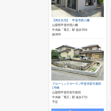
【再生住宅】 甲斐市西八幡
山梨県甲斐市西八幡
中央線「竜王」駅 徒歩35分
築39年
ブルーミングガーデン甲斐市富竹新田
1号棟
山梨県甲斐市富竹新田
中央線「竜王」駅 徒歩27分
予定