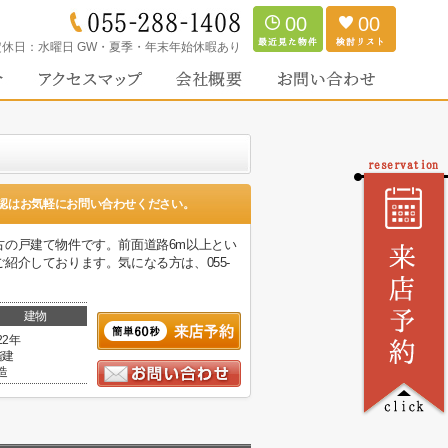
00
00
定休日：
水曜日 GW・夏季・年末年始休暇あり
認はお気軽にお問い合わせください。
の戸建て物件です。前面道路6m以上とい
介しております。気になる方は、055-
。
建物
22年
階建
造