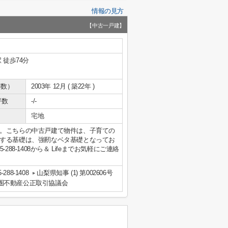
情報の見方
【中古一戸建】
 徒歩74分
年数）
2003年 12月 ( 築22年 )
坪数
-/-
宅地
。こちらの中古戸建て物件は、子育ての
する基礎は、強靭なベタ基礎となってお
8-1408から＆ Lifeまでお気軽にご連絡
5-288-1408
山梨県知事 (1) 第002606号
圏不動産公正取引協議会