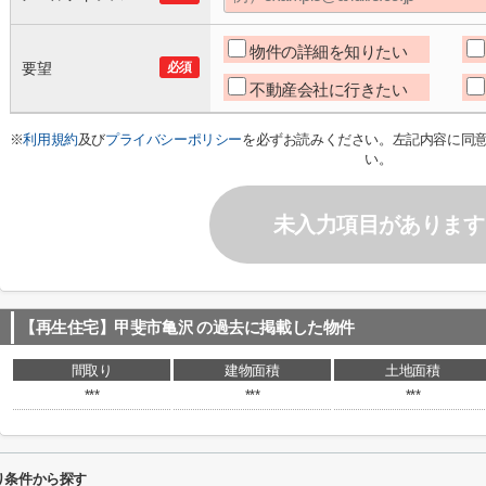
物件の詳細を知りたい
要望
必須
不動産会社に行きたい
※
利用規約
及び
プライバシーポリシー
を必ずお読みください。左記内容に同
い。
未入力項目があります
【再生住宅】甲斐市亀沢
の過去に掲載した物件
間取り
建物面積
土地面積
***
***
***
り条件から探す