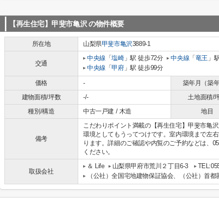
【再生住宅】甲斐市亀沢
の物件概要
所在地
山梨県
甲斐市
亀沢
3889-1
中央線
「
塩崎
」駅 徒歩72分
中央線
「
竜王
」駅
交通
中央線
「
甲府
」駅 徒歩99分
価格
-
築年月（築
建物面積/坪数
-/-
土地面積/
種別/構造
中古一戸建 / 木造
地目
こだわりポイント満載の【再生住宅】甲斐市亀沢
環境としてもうってつけです。室内環境まで左右
備考
ります。詳細のご確認や内覧のご予約などは、055-28
ください。
＆ Life
山梨県甲府市荒川２丁目6-3
TEL:05
取扱会社
（公社）全国宅地建物保証協会、（公社）首都