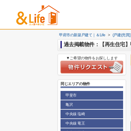
甲府市の新築戸建て｜＆Life
>
(戸建(売買
過去掲載物件：【再生住宅】
▼ご希望の物件をお探しします
同じエリアの物件
甲斐市
亀沢
中央線 塩崎
中央線 竜王