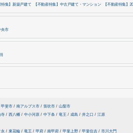
産特集】新築戸建て
【不動産特集】中古戸建て・マンション
【不動産特集】20
中央市
田
甲斐市
/
南アルプス市
/
笛吹市
/
山梨市
山寺
/
西八幡
/
中小河原
/
中下条
/
竜王
/
成島
/
井之口
/
江原
常永
/
東花輪
/
竜王
/
甲府
/
南甲府
/
甲斐上野
/
甲斐住吉
/
市川大門