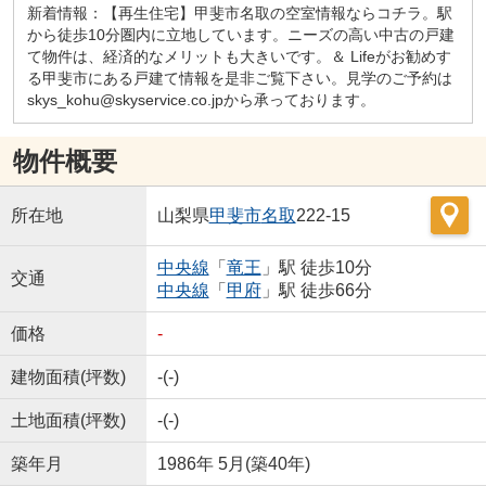
新着情報：【再生住宅】甲斐市名取の空室情報ならコチラ。駅
から徒歩10分圏内に立地しています。ニーズの高い中古の戸建
て物件は、経済的なメリットも大きいです。＆ Lifeがお勧めす
る甲斐市にある戸建て情報を是非ご覧下さい。見学のご予約は
skys_kohu@skyservice.co.jpから承っております。
物件概要
所在地
山梨県
甲斐市
名取
222-15
中央線
「
竜王
」駅 徒歩10分
交通
中央線
「
甲府
」駅 徒歩66分
価格
-
建物面積(坪数)
-(-)
土地面積(坪数)
-(-)
築年月
1986年 5月(築40年)