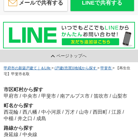
メールで共有する
LINEで共有する
ページトップへ
甲府市の新築戸建て｜＆Life
>
(戸建(売買))地域から探す
>
甲斐市
>
【再生住
宅】甲斐市名取
市区町村から探す
甲府市
/
中央市
/
甲斐市
/
南アルプス市
/
笛吹市
/
山梨市
町名から探す
西花輪
/
西八幡
/
中小河原
/
万才
/
山寺
/
西田町
/
江原
/
中楯
/
井之口
/
成島
路線から探す
身延線
/
中央線