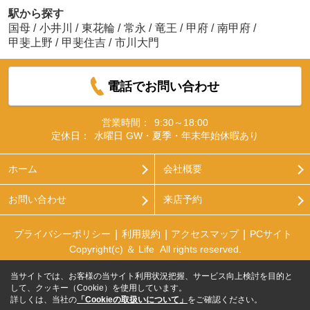
駅から探す
国母
/
小井川
/
東花輪
/
常永
/
竜王
/
甲府
/
南甲府
/
甲斐上野
/
甲斐住吉
/
市川大門
電話でお問い合わせ
営業時間：
9:30～18:00
定休日：
水曜日 GW・夏季・年末年始休暇あり
ホーム
会社概要
お問い合わせ
来店予約
プライバシーポリシー
利用規約
アクセスマップ
PCサイト
Copyright(c) ＆ Life All rights reserved.
当サイトでは、お客様の当サイト利用状況把握、サービス向上検討を目的と
して、クッキー（Cookie）を使用しています。
詳しくは、当社の
「Cookieの取扱いについて」
をご確認ください。