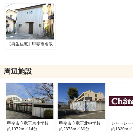
【再生住宅】甲斐市名取
周辺施設
甲斐市立竜王東小学校
甲斐市立竜王北中学校
約1072m／14分
約2373m／30分
約1320m／