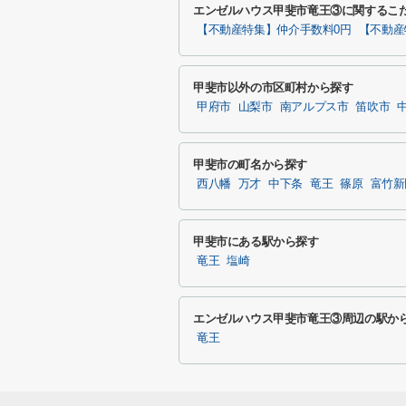
エンゼルハウス甲斐市竜王③に関するこ
【不動産特集】仲介手数料0円
【不動産
甲斐市以外の市区町村から探す
甲府市
山梨市
南アルプス市
笛吹市
甲斐市の町名から探す
西八幡
万才
中下条
竜王
篠原
富竹新
甲斐市にある駅から探す
竜王
塩崎
エンゼルハウス甲斐市竜王③周辺の駅か
竜王