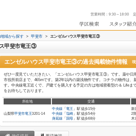
営業時間：
9:30～18:00
))地域から探す
>
甲斐市
>
エンゼルハウス甲斐市竜王③
ス甲斐市竜王③
エンゼルハウス甲斐市竜王③
の過去掲載物件情報
現
ぜひ一度見ていただきたい、「エンゼルハウス甲斐市竜王③」です。薬や日用
市役所前店まで、465mです。築2年以内の築浅物件です。コチラの物件は
す。中央線竜王近くで、戸建てを購入する予定の方は地域密着型の＆ Lifeまでご依
をお待ちしております。
所在地
交通
中央線
「
竜王
」駅 徒歩15分
新
山梨県
甲斐市
竜王
3201-14
中央線
「
塩崎
」駅 徒歩54分
2
身延線
「
国母
」駅 徒歩68分
木
物件情報
周辺施設