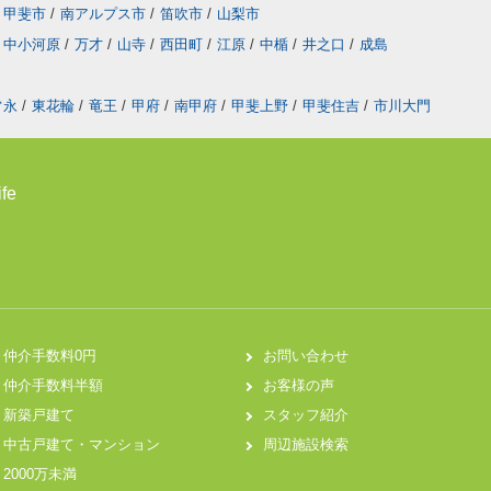
甲斐市
/
南アルプス市
/
笛吹市
/
山梨市
中小河原
/
万才
/
山寺
/
西田町
/
江原
/
中楯
/
井之口
/
成島
常永
/
東花輪
/
竜王
/
甲府
/
南甲府
/
甲斐上野
/
甲斐住吉
/
市川大門
fe
仲介手数料0円
お問い合わせ
仲介手数料半額
お客様の声
新築戸建て
スタッフ紹介
中古戸建て・マンション
周辺施設検索
2000万未満