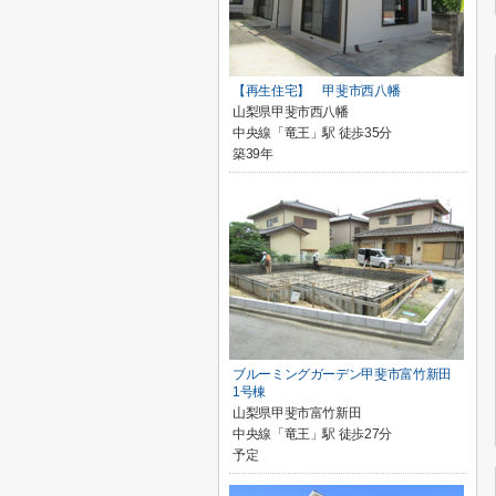
【再生住宅】 甲斐市西八幡
山梨県甲斐市西八幡
中央線「竜王」駅 徒歩35分
築39年
ブルーミングガーデン甲斐市富竹新田
1号棟
山梨県甲斐市富竹新田
中央線「竜王」駅 徒歩27分
予定