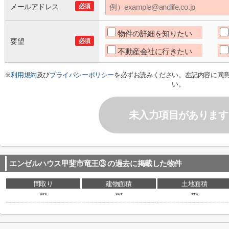
メールアドレス
必須
物件の詳細を知りたい
要望
必須
不動産会社に行きたい
※
利用規約
及び
プライバシーポリシー
を必ずお読みください。左記内容に同
い。
未入力項目があります
エンゼルハウス甲斐市竜王③
の過去に掲載した物件
間取り
建物面積
土地面積
***
***
***