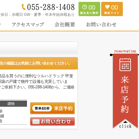
00
00
定休日：
水曜日 GW・夏季・年末年始休暇あり
況の確認はお気軽にお問い合わせください。
品を買うのに便利なツルハドラッグ 甲斐
、新築の戸建て物件で設備も充実していま
頼下さい。055-288-1408から、ご連絡
建物
築
階建
造