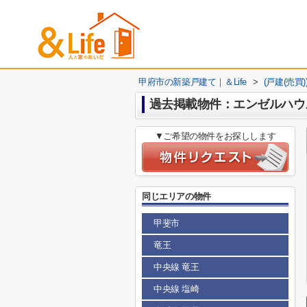
甲府市の新築戸建て｜＆Life
>
(戸建(売買
過去掲載物件：エンゼルハウ
▼ご希望の物件をお探しします
同じエリアの物件
甲斐市
竜王
中央線 竜王
中央線 塩崎