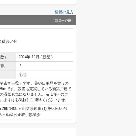
情報の見方
【新築一戸建】
 徒歩54分
年数）
2024年 12月 ( 新築 )
坪数
-/-
宅地
斐市竜王③」です。薬や日用品を買うの
65mです。設備も充実している新築戸建て
湿気も気になりません。＆ Lifeへのご
おります。まずはお気軽にご連絡くださいませ。
5-288-1408
山梨県知事 (1) 第002606号
圏不動産公正取引協議会