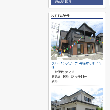
身延線 国母
おすすめ物件
ブルーミングガーデン甲斐市万才 1号
棟
山梨県甲斐市万才
身延線「国母」駅 徒歩33分
新築