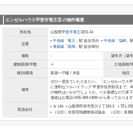
エンゼルハウス甲斐市竜王③
の物件概要
所在地
山梨県
甲斐市
竜王
3201-14
中央線
「
竜王
」駅 徒歩15分
中央線
「
塩崎
」駅
交通
身延線
「
国母
」駅 徒歩68分
価格
-
築年月（築
建物面積/坪数
-/-
土地面積/
種別/構造
新築一戸建 / 木造
地目
ぜひ一度見ていただきたい、「エンゼルハウス甲
に便利なツルハドラッグ 甲斐市役所前店まで、4
備考
の物件はいかがでしょうか。ベタ基礎なので床下の
連絡はお電話<055-288-1408>から承って
＆ Life
山梨県甲府市荒川２丁目6-3
TEL:05
取扱会社
（公社）全国宅地建物保証協会、（公社）首都