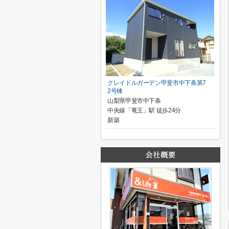
クレイドルガーデン甲斐市中下条第7
2号棟
山梨県甲斐市中下条
中央線「竜王」駅 徒歩24分
新築