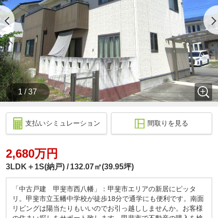
しい」という方でもお客様のご都合に合わせて対応
可能。
現地待ち合わせ、もしくはお車での送迎にて物件見
学していただけます。
お客様の安心できる環境でご対応させていただきま
す。
1 / 37
支払いシミュレーション
間取りを見る
2,680万円
3LDK＋1S(納戸)
132.07㎡(39.95坪)
「中古戸建 甲斐市西八幡」：甲斐市エリアの新居にピッタ
リ。甲斐市立玉幡中学校が徒歩18分で通学にも便利です。南面
リビングは陽当たりもいいのでお引っ越ししませんか。お客様
の住まい探しをサポート致します。甲斐市で不動産の購入を検