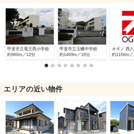
甲斐市立竜王西小学校
甲斐市立玉幡中学校
オギノ 西
約960m／12分
約1409m／18分
約1156m／
エリアの近い物件