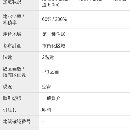
接道状況
道 6.0m)
建ぺい率 /
60% / 200%
容積率
用途地域
第一種住居
都市計画
市街化区域
階建
2階建
総区画数 /
- / 1区画
販売区画数
現況
空家
取引態様
一般媒介
引渡し
即時
建築確認番号
-