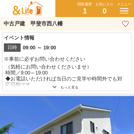
閲覧履歴
お気に入り
メニュー
1
0
中古戸建 甲斐市西八幡
イベント情報
09:00 ～ 19:00
日時
※事前に必ずお問い合わせください
（気軽にお問い合わせくださいませ）
時間／9:00～19:00
◆お電話いただければ当日のご見学や時間外でも対
応可能です。
もっと見る
TEL：055-288-1408
◆土日はもちろん、平日、お仕事帰りのご見学も大
歓迎
◆ご見学方法はお客様のご希望に合わせてご対応致
します。
「とりあえず物件だけ見たい」「ほかの物件も見学
したい」「住宅ローンや資金計画について教えてほ