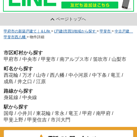
ページトップへ
甲府市の新築戸建て｜＆Life
>
(戸建(売買))地域から探す
>
甲斐市
>
中古戸建
甲斐市西八幡
>
物件詳細
市区町村から探す
甲府市
/
中央市
/
甲斐市
/
南アルプス市
/
笛吹市
/
山梨市
町名から探す
西花輪
/
万才
/
山寺
/
西八幡
/
中小河原
/
中下条
/
竜王
/
成島
/
井之口
/
江原
路線から探す
身延線
/
中央線
駅から探す
国母
/
小井川
/
東花輪
/
常永
/
竜王
/
甲府
/
南甲府
/
甲斐上野
/
甲斐住吉
/
市川大門