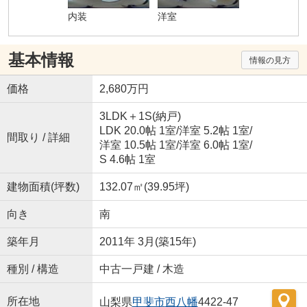
内装
洋室
基本情報
情報の見方
価格
2,680万円
3LDK＋1S(納戸)
LDK 20.0帖 1室
/
洋室 5.2帖 1室
/
間取り / 詳細
洋室 10.5帖 1室
/
洋室 6.0帖 1室
/
S 4.6帖 1室
建物面積(坪数)
132.07㎡(39.95坪)
向き
南
築年月
2011年 3月(築15年)
種別 / 構造
中古一戸建 / 木造
所在地
山梨県
甲斐市
西八幡
4422-47