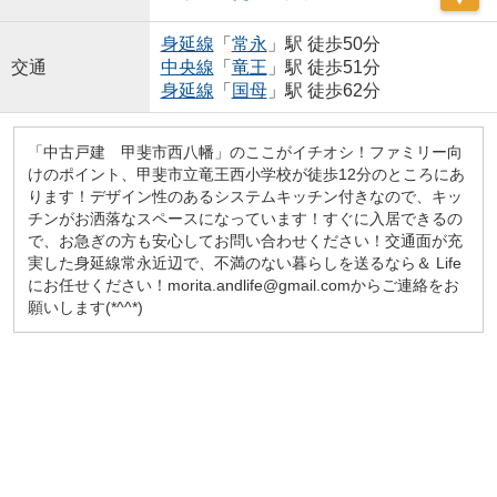
身延線
「
常永
」駅 徒歩50分
交通
中央線
「
竜王
」駅 徒歩51分
身延線
「
国母
」駅 徒歩62分
「中古戸建 甲斐市西八幡」のここがイチオシ！ファミリー向
けのポイント、甲斐市立竜王西小学校が徒歩12分のところにあ
ります！デザイン性のあるシステムキッチン付きなので、キッ
チンがお洒落なスペースになっています！すぐに入居できるの
で、お急ぎの方も安心してお問い合わせください！交通面が充
実した身延線常永近辺で、不満のない暮らしを送るなら＆ Life
にお任せください！morita.andlife@gmail.comからご連絡をお
願いします(*^^*)