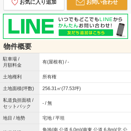
お気に入り追加
お問い合わせ
物件概要
駐車場 /
有(屋根有) / -
月額料金
土地権利
所有権
土地面積(坪数)
256.31㎡(77.53坪)
私道負担面積 /
- / 無
セットバック
地目 / 地勢
宅地 / 平坦
角地(南 公道 6.0m)(南東 公道 6.8m)(北 公