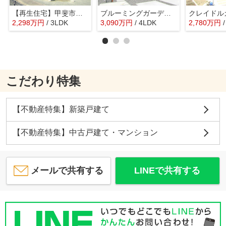
【再生住宅】甲斐市竜王
ブルーミングガーデン甲斐市万才 2号棟
2,298
万
円
/ 3LDK
3,090
万
円
/ 4LDK
2,780
万
円
こだわり特集
【不動産特集】新築戸建て
【不動産特集】中古戸建て・マンション
メールで共有する
LINEで共有する