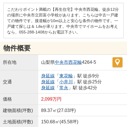
こだわりポイント満載の【再生住宅】中央市西花輪。徒歩12分
の場所に中央市立田富小学校があります。こちらは中古一戸建
ての物件です。接道幅が10m以上と安心な条件の物件です。一
戸建て探しは＆ Lifeが承ります。中央市でマイホームをお考え
なら、055-288-1408からお電話下さい。
物件概要
所在地
山梨県
中央市
西花輪
4264-5
身延線
「
東花輪
」駅 徒歩9分
交通
身延線
「
小井川
」駅 徒歩25分
身延線
「
常永
」駅 徒歩42分
価格
2,099万円
建物面積(坪数)
89.37㎡(27.03坪)
土地面積(坪数)
150.68㎡(45.58坪)