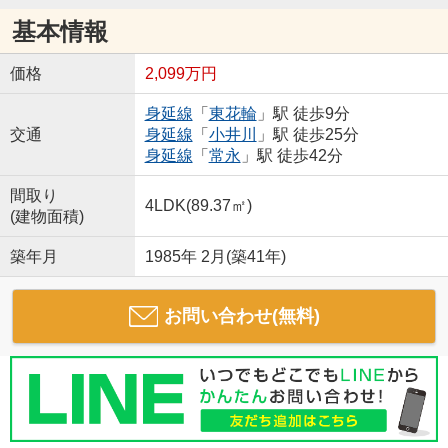
基本情報
価格
2,099万円
身延線
「
東花輪
」駅 徒歩9分
交通
身延線
「
小井川
」駅 徒歩25分
身延線
「
常永
」駅 徒歩42分
間取り
4LDK(89.37㎡)
(建物面積)
築年月
1985年 2月(築41年)
お問い合わせ(無料)