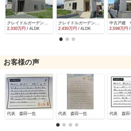
クレイドルガーデン中央市西花輪第2 4号棟
クレイドルガーデン中央市西花輪第2 3号棟
中古戸建 
2,330
万
円
/ 4LDK
2,430
万
円
/ 4LDK
2,598
万
円
お客様の声
代表 森田一也
代表 森田一也
代表 森田