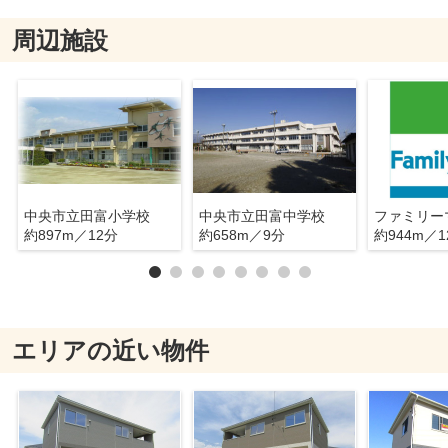
周辺施設
中央市立田富小学校
中央市立田富中学校
約897m／12分
約658m／9分
約944m／1
エリアの近い物件