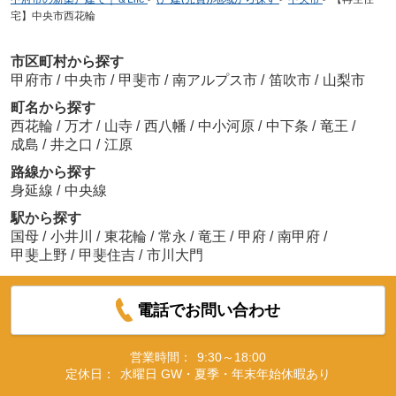
宅】中央市西花輪
市区町村から探す
甲府市
/
中央市
/
甲斐市
/
南アルプス市
/
笛吹市
/
山梨市
町名から探す
西花輪
/
万才
/
山寺
/
西八幡
/
中小河原
/
中下条
/
竜王
/
成島
/
井之口
/
江原
路線から探す
身延線
/
中央線
駅から探す
国母
/
小井川
/
東花輪
/
常永
/
竜王
/
甲府
/
南甲府
/
甲斐上野
/
甲斐住吉
/
市川大門
電話でお問い合わせ
営業時間：
9:30～18:00
定休日：
水曜日 GW・夏季・年末年始休暇あり