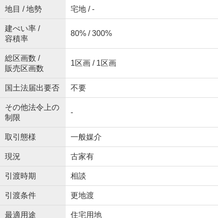
地目 / 地勢
宅地 / -
建ぺい率 /
80% / 300%
容積率
総区画数 /
1区画 / 1区画
販売区画数
国土法届出要否
不要
その他法令上の
-
制限
取引態様
一般媒介
現況
古家有
引渡時期
相談
引渡条件
更地渡
最適用途
住宅用地