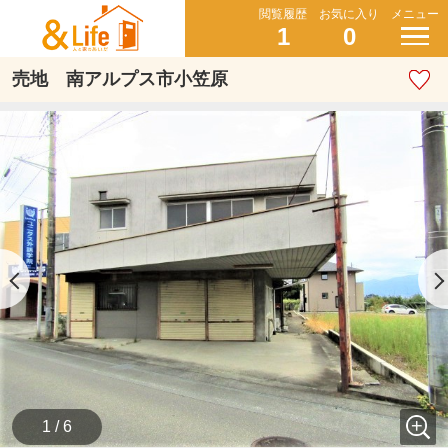
閲覧履歴
お気に入り
メニュー
1
0
売地 南アルプス市小笠原
1 / 6