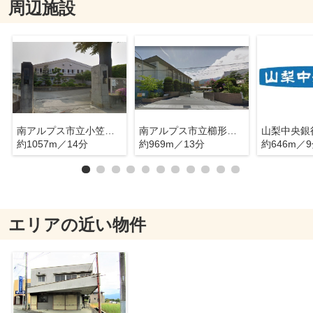
周辺施設
南アルプス市立小笠原小学校
南アルプス市立櫛形中学校
約1057m／14分
約969m／13分
約646m／
エリアの近い物件