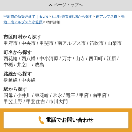
ページトップへ
甲府市の新築戸建て｜＆Life
>
(土地(売買))地域から探す
>
南アルプス市
>
売
地 南アルプス市小笠原
>
物件詳細
市区町村から探す
甲府市
/
中央市
/
甲斐市
/
南アルプス市
/
笛吹市
/
山梨市
町名から探す
西花輪
/
西八幡
/
中小河原
/
万才
/
山寺
/
西田町
/
江原
/
中楯
/
井之口
/
成島
路線から探す
身延線
/
中央線
駅から探す
国母
/
小井川
/
東花輪
/
常永
/
竜王
/
甲府
/
南甲府
/
甲斐上野
/
甲斐住吉
/
市川大門
電話でお問い合わせ