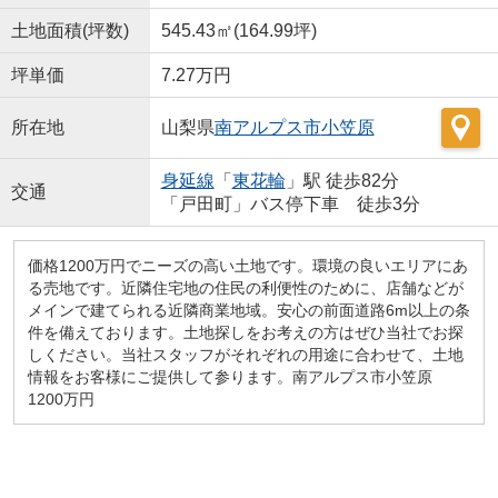
土地面積(坪数)
545.43㎡(164.99坪)
坪単価
7.27万円
所在地
山梨県
南アルプス市
小笠原
身延線
「
東花輪
」駅 徒歩82分
交通
「戸田町」バス停下車 徒歩3分
価格1200万円でニーズの高い土地です。環境の良いエリアにあ
る売地です。近隣住宅地の住民の利便性のために、店舗などが
メインで建てられる近隣商業地域。安心の前面道路6m以上の条
件を備えております。土地探しをお考えの方はぜひ当社でお探
しください。当社スタッフがそれぞれの用途に合わせて、土地
情報をお客様にご提供して参ります。南アルプス市小笠原
1200万円