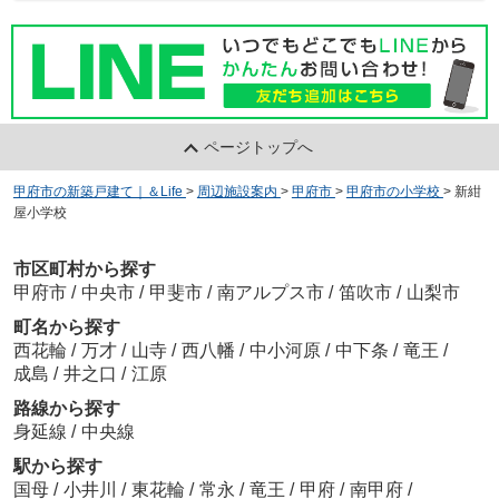
ページトップへ
甲府市の新築戸建て｜＆Life
>
周辺施設案内
>
甲府市
>
甲府市の小学校
>
新紺
屋小学校
市区町村から探す
甲府市
/
中央市
/
甲斐市
/
南アルプス市
/
笛吹市
/
山梨市
町名から探す
西花輪
/
万才
/
山寺
/
西八幡
/
中小河原
/
中下条
/
竜王
/
成島
/
井之口
/
江原
路線から探す
身延線
/
中央線
駅から探す
国母
/
小井川
/
東花輪
/
常永
/
竜王
/
甲府
/
南甲府
/