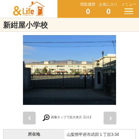
閲覧履歴
お気に入り
メニュー
0
0
新紺屋小学校
前
次
画像タップで拡大表示【
1
/1】
所在地
山梨県甲府市武田１丁目3-34