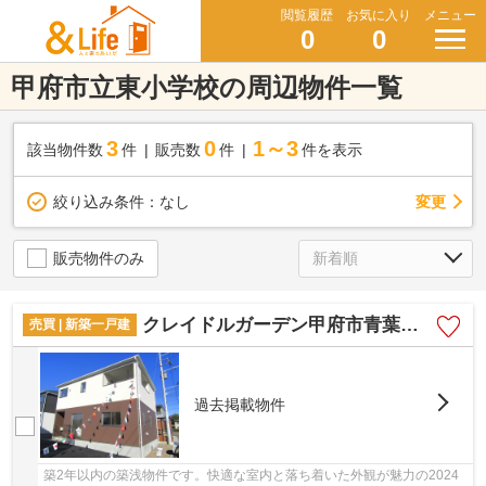
閲覧履歴
お気に入り
メニュー
0
0
甲府市立東小学校の周辺物件一覧
3
0
1～3
該当物件数
件
販売数
件
件を表示
変更
絞り込み条件：
なし
販売物件のみ
クレイドルガーデン甲府市青葉町第2 1号棟
売買 | 新築一戸建
過去掲載物件
築2年以内の築浅物件です。快適な室内と落ち着いた外観が魅力の2024