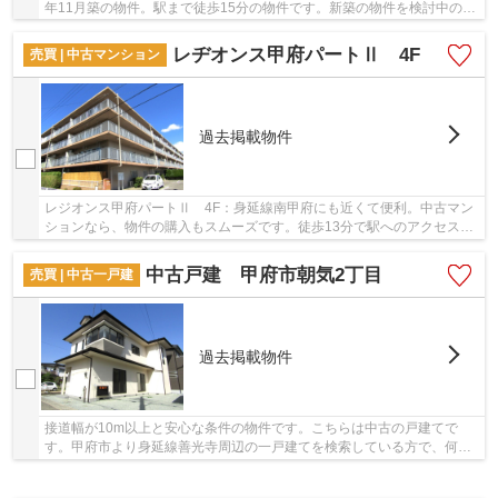
年11月築の物件。駅まで徒歩15分の物件です。新築の物件を検討中の方
はぜひ一度こちらの物件をご覧ください。＆ Lif...
レヂオンス甲府パートⅡ 4F
売買 | 中古マンション
過去掲載物件
レジオンス甲府パートⅡ 4F：身延線南甲府にも近くて便利。中古マン
ションなら、物件の購入もスムーズです。徒歩13分で駅へのアクセスが
可能な物件です。こちらはエレベーター付き物件...
中古戸建 甲府市朝気2丁目
売買 | 中古一戸建
過去掲載物件
接道幅が10m以上と安心な条件の物件です。こちらは中古の戸建てで
す。甲府市より身延線善光寺周辺の一戸建てを検索している方で、何か
ご不明な点等ございましたら055-288-1408から＆ L...