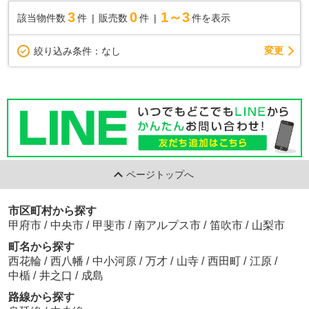
3
0
1～3
該当物件数
件
販売数
件
件を表示
変更
絞り込み条件：
なし
ページトップへ
市区町村から探す
甲府市
/
中央市
/
甲斐市
/
南アルプス市
/
笛吹市
/
山梨市
町名から探す
西花輪
/
西八幡
/
中小河原
/
万才
/
山寺
/
西田町
/
江原
/
中楯
/
井之口
/
成島
路線から探す