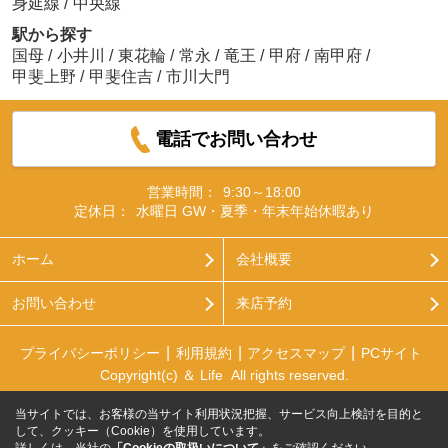
身延線
/
中央線
駅から探す
国母
/
小井川
/
東花輪
/
常永
/
竜王
/
甲府
/
南甲府
/
甲斐上野
/
甲斐住吉
/
市川大門
電話でお問い合わせ
営業時間：
9:30～18:00
定休日：
水曜日 GW・夏季・年末年始休暇あり
ホーム
会社概要
お問い合わせ
来店予約
プライバシーポリシー
利用規約
アクセスマップ
PCサイト
Copyright(c) ＆ Life All rights reserved.
当サイトでは、お客様の当サイト利用状況把握、サービス向上検討を目的と
して、クッキー（Cookie）を使用しています。