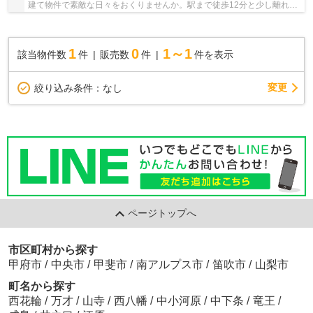
建て物件で素敵な日々をおくりませんか。駅まで徒歩12分と少し離れた
物件です。接道幅10m以上ある好条件な物件をご...
1
0
1～1
該当物件数
件
販売数
件
件を表示
変更
絞り込み条件：
なし
ページトップへ
市区町村から探す
甲府市
/
中央市
/
甲斐市
/
南アルプス市
/
笛吹市
/
山梨市
町名から探す
西花輪
/
万才
/
山寺
/
西八幡
/
中小河原
/
中下条
/
竜王
/