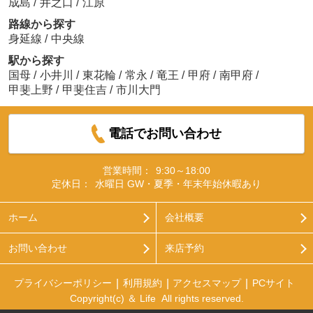
成島
/
井之口
/
江原
路線から探す
身延線
/
中央線
駅から探す
国母
/
小井川
/
東花輪
/
常永
/
竜王
/
甲府
/
南甲府
/
甲斐上野
/
甲斐住吉
/
市川大門
電話でお問い合わせ
営業時間：
9:30～18:00
定休日：
水曜日 GW・夏季・年末年始休暇あり
ホーム
会社概要
お問い合わせ
来店予約
プライバシーポリシー
利用規約
アクセスマップ
PCサイト
Copyright(c) ＆ Life All rights reserved.