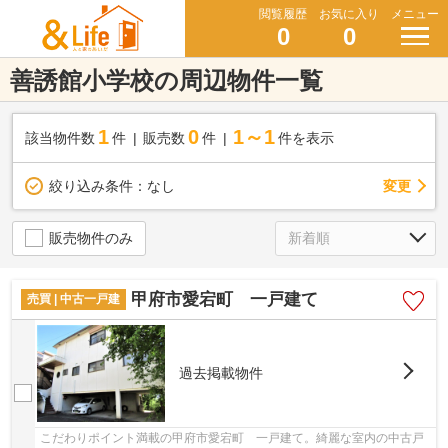
閲覧履歴
お気に入り
メニュー
0
0
善誘館小学校の周辺物件一覧
1
0
1～1
該当物件数
件
販売数
件
件を表示
変更
絞り込み条件：
なし
販売物件のみ
甲府市愛宕町 一戸建て
売買 | 中古一戸建
過去掲載物件
こだわりポイント満載の甲府市愛宕町 一戸建て。綺麗な室内の中古戸