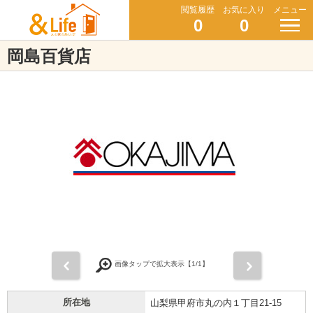
閲覧履歴
お気に入り
メニュー
0
0
岡島百貨店
前
次
画像タップで拡大表示【
1
/1】
所在地
山梨県甲府市丸の内１丁目21-15