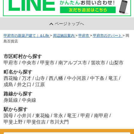
ページトップへ
甲府市の新築戸建て｜＆Life
>
周辺施設案内
>
甲府市
>
甲府市のデパート
>
岡
島百貨店
市区町村から探す
甲府市
/
中央市
/
甲斐市
/
南アルプス市
/
笛吹市
/
山梨市
町名から探す
西花輪
/
万才
/
山寺
/
西八幡
/
中小河原
/
中下条
/
竜王
/
成島
/
井之口
/
江原
路線から探す
身延線
/
中央線
駅から探す
国母
/
小井川
/
東花輪
/
常永
/
竜王
/
甲府
/
南甲府
/
甲斐上野
/
甲斐住吉
/
市川大門