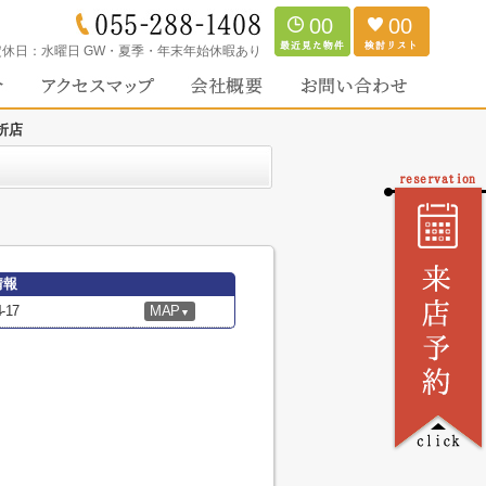
00
00
定休日：
水曜日 GW・夏季・年末年始休暇あり
折店
情報
17
MAP
▼