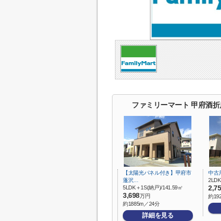
ファミリーマート 甲府酒
【太陽光パネル付き】甲府市
中古
蓬沢…
2LDK
5LDK＋1S(納戸)/141.59㎡
2,7
3,698
万円
約19
約1885m／24分
詳細を見る