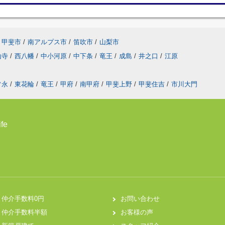
甲斐市
/
南アルプス市
/
笛吹市
/
山梨市
山寺
/
西八幡
/
中小河原
/
中下条
/
竜王
/
成島
/
井之口
/
江原
常永
/
東花輪
/
竜王
/
甲府
/
南甲府
/
甲斐上野
/
甲斐住吉
/
市川大門
fe
仲介手数料0円
お問い合わせ
仲介手数料半額
お客様の声