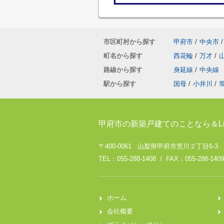
市区町村から探す
甲府市
/
中央市
/
町名から探す
西花輪
/
万才
/
路線から探す
身延線
/
中央線
駅から探す
国母
/
小井川
/
甲府市の新築戸建てのことなら＆Li
〒400-0061 山梨県甲府市荒川２丁目6-3
TEL：055-288-1408 / FAX：055-288-1409
ホーム
会社概要