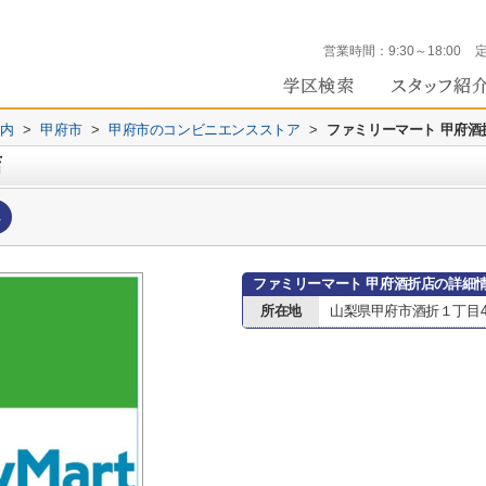
営業時間：
9:30～18:00
内
>
甲府市
>
甲府市のコンビニエンスストア
>
ファミリーマート 甲府酒
店
へ
ファミリーマート 甲府酒折店の詳細
所在地
山梨県甲府市酒折１丁目4-