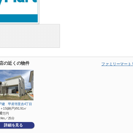
折店の近くの物件
ファミリーマート
戸建 甲府市里吉4丁目
＋1S(納戸)/91.91㎡
50
万円
24m／25分
詳細を見る