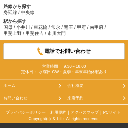
路線から探す
身延線
/
中央線
駅から探す
国母
/
小井川
/
東花輪
/
常永
/
竜王
/
甲府
/
南甲府
/
甲斐上野
/
甲斐住吉
/
市川大門
電話でお問い合わせ
営業時間：
9:30～18:00
定休日：
水曜日 GW・夏季・年末年始休暇あり
ホーム
会社概要
お問い合わせ
来店予約
プライバシーポリシー
利用規約
アクセスマップ
PCサイト
Copyright(c) ＆ Life All rights reserved.