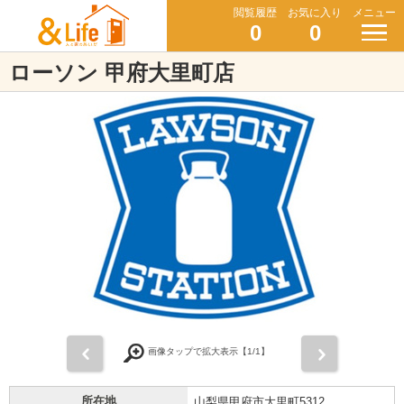
閲覧履歴
お気に入り
メニュー
0
0
ローソン 甲府大里町店
前
次
画像タップで拡大表示【
1
/1】
所在地
山梨県甲府市大里町5312