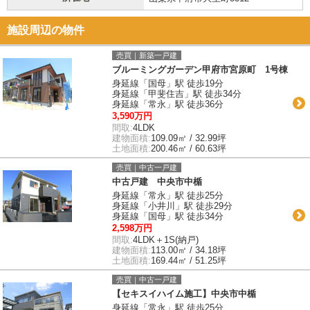
施設周辺の物件
売買｜新築一戸建
ブルーミングガーデン甲府市宮原町 1号棟
身延線「国母」駅 徒歩19分
身延線「甲斐住吉」駅 徒歩34分
身延線「常永」駅 徒歩36分
3,590万円
間取:
4LDK
建物面積:
109.09㎡ / 32.99坪
土地面積:
200.46㎡ / 60.63坪
売買｜中古一戸建
中古戸建 中央市中楯
身延線「常永」駅 徒歩25分
身延線「小井川」駅 徒歩29分
身延線「国母」駅 徒歩34分
2,598万円
間取:
4LDK＋1S(納戸)
建物面積:
113.00㎡ / 34.18坪
土地面積:
169.44㎡ / 51.25坪
売買｜中古一戸建
【セキスイハイム施工】中央市中楯
身延線「常永」駅 徒歩25分