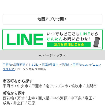
地図アプリで開く
ページトップへ
甲府市の新築戸建て｜＆Life
>
周辺施設案内
>
甲府市
>
甲府市のコンビニエン
スストア
>
ローソン 甲府大里町店
市区町村から探す
甲府市
/
中央市
/
甲斐市
/
南アルプス市
/
笛吹市
/
山梨市
町名から探す
西花輪
/
万才
/
山寺
/
西八幡
/
中小河原
/
中下条
/
竜王
/
成島
/
井之口
/
江原