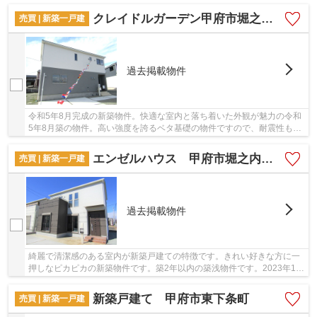
だわり条件でいただく新築戸建ての物件です。...
クレイドルガーデン甲府市堀之内第1 2号棟
売買 | 新築一戸建
過去掲載物件
令和5年8月完成の新築物件。快適な室内と落ち着いた外観が魅力の令和
5年8月築の物件。高い強度を誇るベタ基礎の物件ですので、耐震性も良
好で安心です。コチラの物件は、新築の戸建て...
エンゼルハウス 甲府市堀之内町①
売買 | 新築一戸建
過去掲載物件
綺麗で清潔感のある室内が新築戸建ての特徴です。きれい好きな方に一
押しなピカピカの新築物件です。築2年以内の築浅物件です。2023年1月
築の物件です。当社で不動産を探しませんか。...
新築戸建て 甲府市東下条町
売買 | 新築一戸建