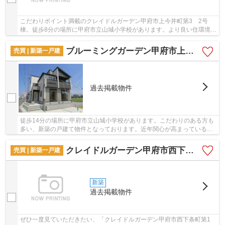
こだわりポイント満載のクレイドルガーデン甲府市上今井町第3 2号
棟。徒歩8分の場所に甲府市立山城小学校があります。より良い住環境を
生み出す、省エネ対策物件は多くの方に好評です...
ブルーミングガーデン甲府市上今井町3期 1号棟
売買 | 新築一戸建
過去掲載物件
徒歩14分の場所に甲府市立山城小学校があります。こだわりのある方も
多い、新築の戸建て物件となっております。近年関心が高まっているエ
コを意識した省エネ対策がなされています。劣...
クレイドルガーデン甲府市西下条町第1 2号棟
売買 | 新築一戸建
新築
過去掲載物件
ぜひ一度見ていただきたい、「クレイドルガーデン甲府市西下条町第1