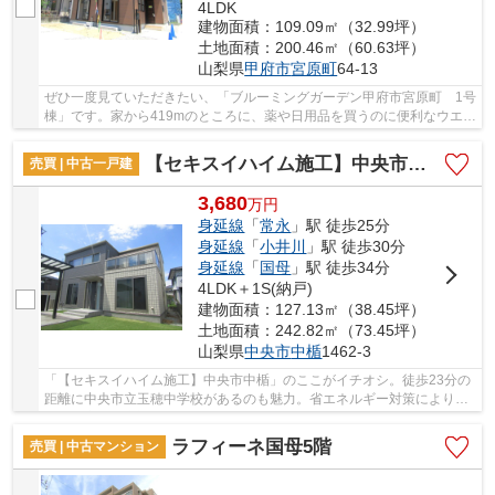
4LDK
建物面積：109.09㎡（32.99坪）
土地面積：200.46㎡（60.63坪）
山梨県
甲府市
宮原町
64-13
ぜひ一度見ていただきたい、「ブルーミングガーデン甲府市宮原町 1号
棟」です。家から419mのところに、薬や日用品を買うのに便利なウエル
シア大里店があります。折上天井を利用して、...
【セキスイハイム施工】中央市中楯
売買 | 中古一戸建
3,680
万
円
身延線
「
常永
」駅 徒歩25分
身延線
「
小井川
」駅 徒歩30分
身延線
「
国母
」駅 徒歩34分
4LDK＋1S(納戸)
建物面積：127.13㎡（38.45坪）
土地面積：242.82㎡（73.45坪）
山梨県
中央市
中楯
1462-3
「【セキスイハイム施工】中央市中楯」のここがイチオシ。徒歩23分の
距離に中央市立玉穂中学校があるのも魅力。省エネルギー対策により断
熱性も高く、空調設備費も抑えられます。ベタ...
ラフィーネ国母5階
売買 | 中古マンション