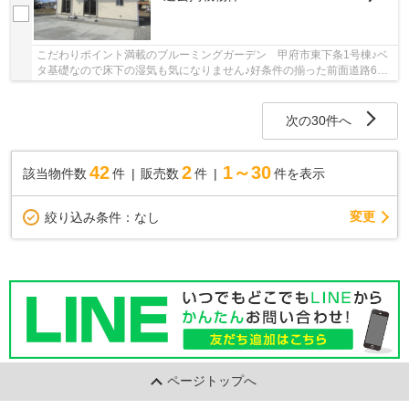
こだわりポイント満載のブルーミングガーデン 甲府市東下条1号棟♪ベ
タ基礎なので床下の湿気も気になりません♪好条件の揃った前面道路6m
以上の物件をお薦めいたします♪内外装共に綺麗...
次の30件へ
42
2
1～30
該当物件数
件
販売数
件
件を表示
変更
絞り込み条件：
なし
ページトップへ