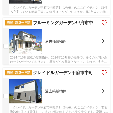
「クレイドルガーデン甲府市中町第1 1号棟」のここがイチオシ。設備
も充実している新築戸建ての物件はいかがでしょうか。築2年以内の物件
ですので、外観もキレイです。こちらの土地は...
ブルーミングガーデン甲府市中町 2号棟
売買 | 新築一戸建
過去掲載物件
2024年10月完成の新築物件。2024年10月築の物件で、多くのお問い合
わせをいただいております。基礎がベタ基礎となっているので、丈夫な
物件です。省エネルギー対策により断熱性も高く...
クレイドルガーデン甲府市中町第1 2号棟
売買 | 新築一戸建
過去掲載物件
「クレイドルガーデン甲府市中町第1 2号棟」のここがイチオシ。前面
道路6m以上は確保しているので車の出し入れもラクラクです。夏涼しく