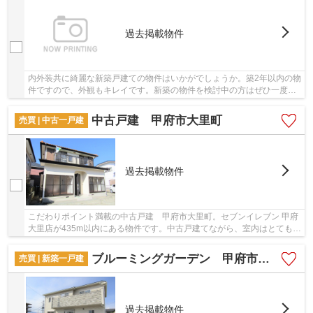
過去掲載物件
内外装共に綺麗な新築戸建ての物件はいかがでしょうか。築2年以内の物
件ですので、外観もキレイです。新築の物件を検討中の方はぜひ一度こ
ちらの物件をご覧ください。この物件は内観も...
中古戸建 甲府市大里町
売買 | 中古一戸建
過去掲載物件
こだわりポイント満載の中古戸建 甲府市大里町。セブンイレブン 甲府
大里店が435m以内にある物件です。中古戸建てながら、室内はとてもき
れいです。南側道路に面しているため、日当た...
ブルーミングガーデン 甲府市東下条1号棟
売買 | 新築一戸建
過去掲載物件