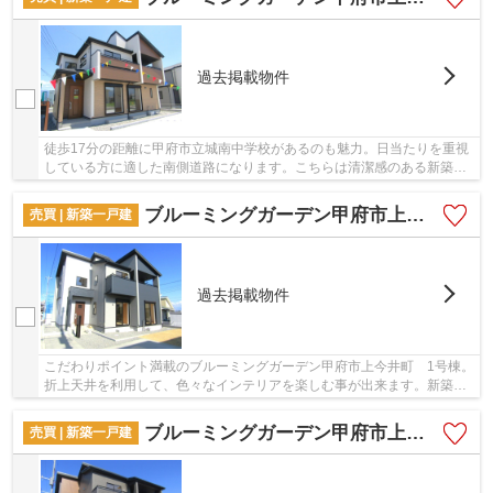
過去掲載物件
徒歩17分の距離に甲府市立城南中学校があるのも魅力。日当たりを重視
している方に適した南側道路になります。こちらは清潔感のある新築戸
建て物件です。湿気対策でシロアリ対策など劣...
ブルーミングガーデン甲府市上今井町 1号棟
売買 | 新築一戸建
過去掲載物件
こだわりポイント満載のブルーミングガーデン甲府市上今井町 1号棟。
折上天井を利用して、色々なインテリアを楽しむ事が出来ます。新築戸
建ての物件は、室内のレイアウトも自分好みに...
ブルーミングガーデン甲府市上今井町 2号棟
売買 | 新築一戸建