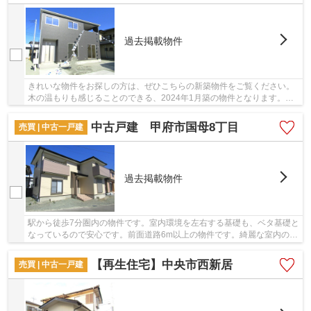
過去掲載物件
きれいな物件をお探しの方は、ぜひこちらの新築物件をご覧ください。
木の温もりも感じることのできる、2024年1月築の物件となります。築2
年以内の物件ですので、外観もキレイです。室...
中古戸建 甲府市国母8丁目
売買 | 中古一戸建
過去掲載物件
駅から徒歩7分圏内の物件です。室内環境を左右する基礎も、ベタ基礎と
なっているので安心です。前面道路6m以上の物件です。綺麗な室内の中
古戸建て物件で素敵な日々をおくりませんか。...
【再生住宅】中央市西新居
売買 | 中古一戸建