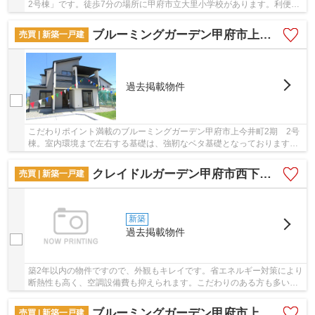
2号棟」です。徒歩7分の場所に甲府市立大里小学校があります。利便性
の高い設備も充実した、高ニーズな2025年9月...
ブルーミングガーデン甲府市上今井町2期 2号棟
売買 | 新築一戸建
過去掲載物件
こだわりポイント満載のブルーミングガーデン甲府市上今井町2期 2号
棟。室内環境まで左右する基礎は、強靭なベタ基礎となっております。
2025年6月築の物件です。築2年以内の物件です...
クレイドルガーデン甲府市西下条町第1 1号棟
売買 | 新築一戸建
新築
過去掲載物件
築2年以内の物件ですので、外観もキレイです。省エネルギー対策により
断熱性も高く、空調設備費も抑えられます。こだわりのある方も多い、
新築の戸建て物件となっております。ベタ基礎...
ブルーミングガーデン甲府市上今井町2期 1号棟
売買 | 新築一戸建