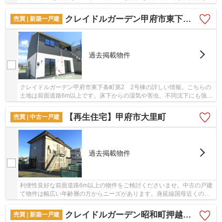
冬暖かい、理想の環境を実現した省エネ対策の...
クレイドルガーデン甲府市東下条町第2 2号棟
売買 | 新築一戸建
過去掲載物件
クレイドルガーデン甲府市東下条町第2 2号棟の詳しい情報。こちらの
土地は前面道路6m以上です。床下からの湿気や害虫、不同沈下にも強い
安心のベタ基礎物件です。令和6年5月築の物件...
【再生住宅】甲府市大里町
売買 | 中古一戸建
過去掲載物件
利便性良好な前面道路6m以上の物件をご検討くださいませ。中古の戸建
て物件は幅広い年齢層の方からニーズがあります。身延線国母近くの売
買戸建てをお探しなら、＆ Lifeにお任せくださ...
クレイドルガーデン昭和町押越第1 2号棟
売買 | 新築一戸建