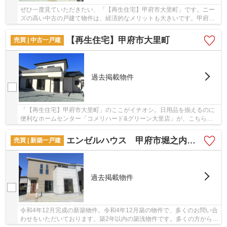
ぜひ一度見ていただきたい、「【再生住宅】甲府市大里町」です。ニー
ズの高い中古の戸建て物件は、経済的なメリットも大きいです。甲府市
の戸建て情報が気になる方は、055-288-1408かm...
【再生住宅】甲府市大里町
売買 | 中古一戸建
過去掲載物件
「【再生住宅】甲府市大里町」のここがイチオシ。日用品を揃えるのに
便利なホームセンター「コメリハード&グリーン大里店」が、こちらの
物件から470mのところにあります。建築の際...
エンゼルハウス 甲府市堀之内町②
売買 | 新築一戸建
過去掲載物件
令和4年12月完成の新築物件。令和4年12月築の物件で、多くのお問い合
わせをいただいております。築2年以内の築浅物件です。多くの方からこ