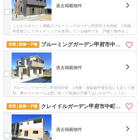
過去掲載物件
こだわりポイント満載のブルーミングガーデン甲府市上今井町 2号棟。
外壁材としてサイディングを使用している物件です。戸建て物件をご検
討なら、コチラの新築の物件をご覧ください。...
ブルーミングガーデン甲府市中町 1号棟
売買 | 新築一戸建
過去掲載物件
ブルーミングガーデン甲府市中町 1号棟：身延線甲斐住吉にも近くて便
利。夢のマイホームは思い切って新築の戸建てはいかがでしょうか。安
心の前面道路6m以上の条件を備えております。...
クレイドルガーデン甲府市中町第1 1号棟
売買 | 新築一戸建
過去掲載物件