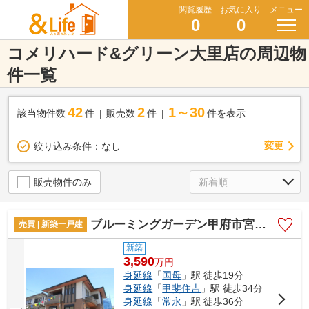
閲覧履歴
お気に入り
メニュー
0
0
コメリハード&グリーン大里店の周辺物
件一覧
42
2
1～30
該当物件数
件
販売数
件
件を表示
変更
絞り込み条件：
なし
販売物件のみ
ブルーミングガーデン甲府市宮原町 1号棟
売買 | 新築一戸建
新築
3,590
万
円
身延線
「
国母
」駅 徒歩19分
身延線
「
甲斐住吉
」駅 徒歩34分
身延線
「
常永
」駅 徒歩36分