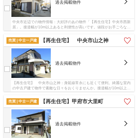
過去掲載物件
中央市近辺での物件情報：大好評のあの物件「【再生住宅】中央市西新
居」。接道幅が10m以上あると利便性が高いです。値段がお手ごろな中
古戸建てはいかがでしょうか。一戸建て探しでお...
【再生住宅】 中央市山之神
売買 | 中古一戸建
過去掲載物件
【再生住宅】 中央市山之神：身延線常永にも近くて便利。綺麗な室内
の中古戸建て物件で素敵な日々をおくりませんか。接道幅が10m以上と
安心な条件の物件です。お客様のこだわり条件に...
【再生住宅】甲府市大里町
売買 | 中古一戸建
過去掲載物件