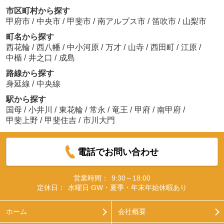
市区町村から探す
甲府市
/
中央市
/
甲斐市
/
南アルプス市
/
笛吹市
/
山梨市
町名から探す
西花輪
/
西八幡
/
中小河原
/
万才
/
山寺
/
西田町
/
江原
/
中楯
/
井之口
/
成島
路線から探す
身延線
/
中央線
駅から探す
国母
/
小井川
/
東花輪
/
常永
/
竜王
/
甲府
/
南甲府
/
甲斐上野
/
甲斐住吉
/
市川大門
電話でお問い合わせ
営業時間：
9:30～18:00
定休日：
水曜日 GW・夏季・年末年始休暇あり
ホーム
会社概要