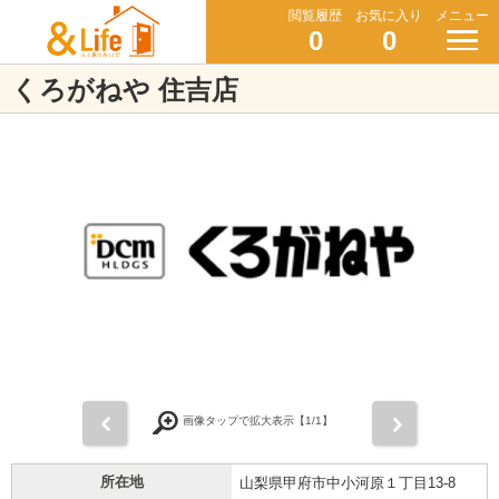
閲覧履歴
お気に入り
メニュー
0
0
くろがねや 住吉店
前
次
画像タップで拡大表示【
1
/1】
所在地
山梨県甲府市中小河原１丁目13-8