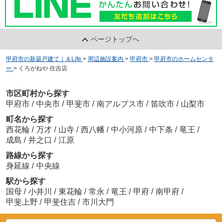
ページトップへ
甲府市の新築戸建て｜＆Life
>
周辺施設案内
>
甲府市
>
甲府市のホームセンタ
ー
>
くろがねや 住吉店
市区町村から探す
甲府市
/
中央市
/
甲斐市
/
南アルプス市
/
笛吹市
/
山梨市
町名から探す
西花輪
/
万才
/
山寺
/
西八幡
/
中小河原
/
中下条
/
竜王
/
成島
/
井之口
/
江原
路線から探す
身延線
/
中央線
駅から探す
国母
/
小井川
/
東花輪
/
常永
/
竜王
/
甲府
/
南甲府
/
甲斐上野
/
甲斐住吉
/
市川大門