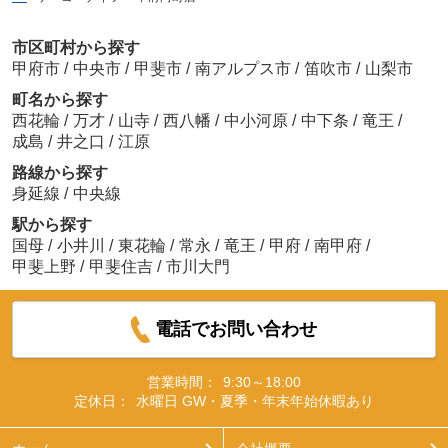
市区町村から探す
甲府市
/
中央市
/
甲斐市
/
南アルプス市
/
笛吹市
/
山梨市
町名から探す
西花輪
/
万才
/
山寺
/
西八幡
/
中小河原
/
中下条
/
竜王
/
成島
/
井之口
/
江原
路線から探す
身延線
/
中央線
駅から探す
国母
/
小井川
/
東花輪
/
常永
/
竜王
/
甲府
/
南甲府
/
甲斐上野
/
甲斐住吉
/
市川大門
電話でお問い合わせ
営業時間：
9:30～18:00
定休日：
水曜日 GW・夏季・年末年始休暇あり