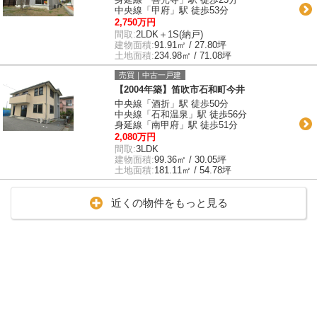
中央線「甲府」駅 徒歩53分
2,750万円
間取:
2LDK＋1S(納戸)
建物面積:
91.91㎡ / 27.80坪
土地面積:
234.98㎡ / 71.08坪
売買｜中古一戸建
【2004年築】笛吹市石和町今井
中央線「酒折」駅 徒歩50分
中央線「石和温泉」駅 徒歩56分
身延線「南甲府」駅 徒歩51分
2,080万円
間取:
3LDK
建物面積:
99.36㎡ / 30.05坪
土地面積:
181.11㎡ / 54.78坪
近くの物件をもっと見る