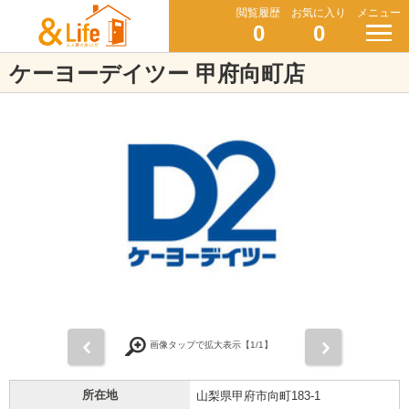
閲覧履歴
お気に入り
メニュー
0
0
ケーヨーデイツー 甲府向町店
前
次
画像タップで拡大表示【
1
/1】
所在地
山梨県甲府市向町183-1