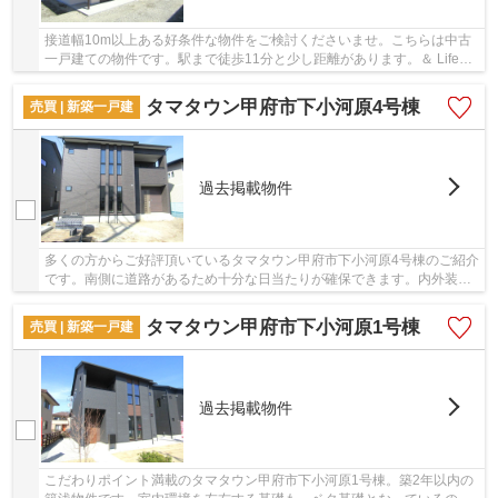
接道幅10m以上ある好条件な物件をご検討くださいませ。こちらは中古
一戸建ての物件です。駅まで徒歩11分と少し距離があります。＆ Lifeが
不動産購入をサポート致します。不動産購入で...
タマタウン甲府市下小河原4号棟
売買 | 新築一戸建
過去掲載物件
多くの方からご好評頂いているタマタウン甲府市下小河原4号棟のご紹介
です。南側に道路があるため十分な日当たりが確保できます。内外装共
に綺麗な新築戸建ての物件はいかがでしょうか...
タマタウン甲府市下小河原1号棟
売買 | 新築一戸建
過去掲載物件
こだわりポイント満載のタマタウン甲府市下小河原1号棟。築2年以内の