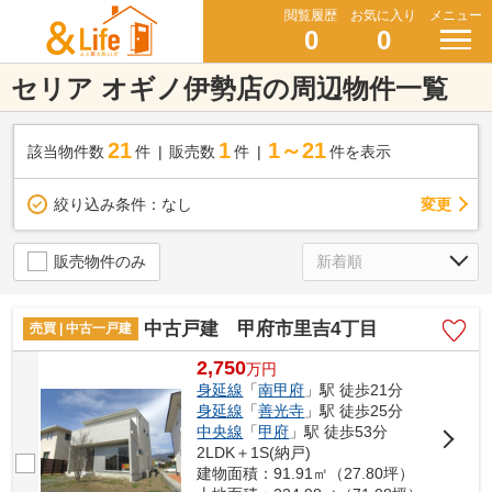
閲覧履歴
お気に入り
メニュー
0
0
セリア オギノ伊勢店の周辺物件一覧
21
1
1～21
該当物件数
件
販売数
件
件を表示
変更
絞り込み条件：
なし
販売物件のみ
中古戸建 甲府市里吉4丁目
売買 | 中古一戸建
2,750
万
円
身延線
「
南甲府
」駅 徒歩21分
身延線
「
善光寺
」駅 徒歩25分
中央線
「
甲府
」駅 徒歩53分
2LDK＋1S(納戸)
建物面積：91.91㎡（27.80坪）