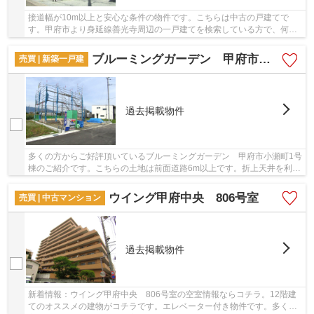
接道幅が10m以上と安心な条件の物件です。こちらは中古の戸建てで
す。甲府市より身延線善光寺周辺の一戸建てを検索している方で、何か
ご不明な点等ございましたら055-288-1408から＆ L...
ブルーミングガーデン 甲府市小瀬町1号棟
売買 | 新築一戸建
過去掲載物件
多くの方からご好評頂いているブルーミングガーデン 甲府市小瀬町1号
棟のご紹介です。こちらの土地は前面道路6m以上です。折上天井を利用
して、色々なインテリアを楽しむ事が出来ます...
ウイング甲府中央 806号室
売買 | 中古マンション
過去掲載物件
新着情報：ウイング甲府中央 806号室の空室情報ならコチラ。12階建
てのオススメの建物がコチラです。エレベーター付き物件です。多くの