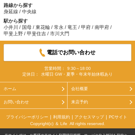
路線から探す
身延線
/
中央線
駅から探す
小井川
/
国母
/
東花輪
/
常永
/
竜王
/
甲府
/
南甲府
/
甲斐上野
/
甲斐住吉
/
市川大門
電話でお問い合わせ
営業時間：
9:30～18:00
定休日：
水曜日 GW・夏季・年末年始休暇あり
ホーム
会社概要
お問い合わせ
来店予約
プライバシーポリシー
利用規約
アクセスマップ
PCサイト
Copyright(c) ＆ Life All rights reserved.