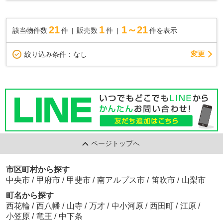
方に好評な、清潔感のある室内が魅力の中古マン...
21
1
1～21
該当物件数
件
販売数
件
件を表示
変更
絞り込み条件：
なし
ページトップへ
市区町村から探す
中央市
/
甲府市
/
甲斐市
/
南アルプス市
/
笛吹市
/
山梨市
町名から探す
西花輪
/
西八幡
/
山寺
/
万才
/
中小河原
/
西田町
/
江原
/
小笠原
/
竜王
/
中下条