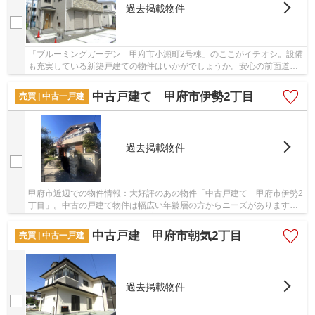
過去掲載物件
「ブルーミングガーデン 甲府市小瀬町2号棟」のここがイチオシ。設備
も充実している新築戸建ての物件はいかがでしょうか。安心の前面道路
6m以上の条件を備えております。折上天井の物...
中古戸建て 甲府市伊勢2丁目
売買 | 中古一戸建
過去掲載物件
甲府市近辺での物件情報：大好評のあの物件「中古戸建て 甲府市伊勢2
丁目」。中古の戸建て物件は幅広い年齢層の方からニーズがあります。
駅まで徒歩14分の物件です。甲府市に位置する...
中古戸建 甲府市朝気2丁目
売買 | 中古一戸建
過去掲載物件