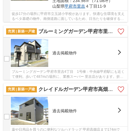
土地面積：234.98㎡（71.08坪）
山梨県
甲府市
里吉
４丁目11-9
徒歩17分の場所に甲府市立玉諸小学校があります。快適な住環境を支え
るベタ基礎の物件。南側道路に面しているため、日当たりを確保する事
が出来ます。こちらは中古一戸建ての物件です...
ブルーミングガーデン甲府市里吉4丁目 1号棟
売買 | 新築一戸建
過去掲載物件
ブルーミングガーデン甲府市里吉4丁目 1号棟：中央線甲府駅にも近く
て便利。歩いて487mの場所に、業務スーパー 里吉店があります。折上
天井を利用して、色々なインテリアを楽しむ事が...
クレイドルガーデン甲府市高畑第1 1号棟
売買 | 新築一戸建
過去掲載物件
薬や日用品を買うのに便利なツルハドラッグ 甲府高畑店まで174mで