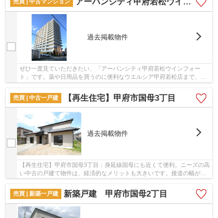
アーバンシティ甲府若松ウインフォート
売買 | 中古マンション
過去掲載物件
ぜひ一度見ていただきたい、「アーバンシティ甲府若松ウインフォー
ト」です。薬や日用品を買うのに便利なウエルシア甲府若松店まで、
332mです。地上14階建てなので、開放感もあります...
【再生住宅】甲府市国母3丁目
売買 | 中古一戸建
過去掲載物件
【再生住宅】甲府市国母3丁目：身延線国母にも近くて便利。ニーズの高
い中古の戸建て物件は、経済的なメリットも大きいです。接道の幅が
15m以上あるのでスムーズな車の出し入れが可能...
新築戸建 甲府市国母2丁目
売買 | 新築一戸建