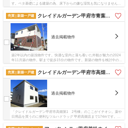
す。ベタ基礎による建築の為、床下からの嫌な湿気も気になりません。
夢のマイホームは思い切って新築の戸建てはいかが...
クレイドルガーデン甲府市青葉町第2 1号棟
売買 | 新築一戸建
過去掲載物件
築2年以内の築浅物件です。快適な室内と落ち着いた外観が魅力の2024
年11月築の物件。駅まで徒歩15分の物件です。新築の物件を検討中の方
はぜひ一度こちらの物件をご覧ください。＆ Lif...
クレイドルガーデン甲府市高畑第1 2号棟
売買 | 新築一戸建
過去掲載物件
「クレイドルガーデン甲府市高畑第1 2号棟」のここがイチオシ。薬や
日用品を買うのに便利なツルハドラッグ 甲府高畑店まで174mです。近
年関心が高まっているエコを意識した省エネ対策...