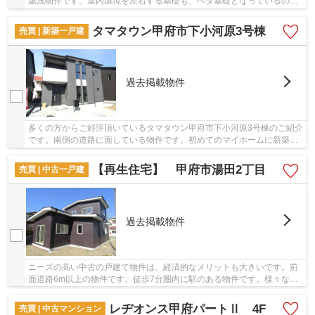
築浅物件です。室内環境を左右する基礎も、ベタ基礎となっているので
安心です。道路が南側に面しているので、とて...
タマタウン甲府市下小河原3号棟
売買 | 新築一戸建
過去掲載物件
多くの方からご好評頂いているタマタウン甲府市下小河原3号棟のご紹介
です。南側の道路に面している物件です。初めてのマイホームに新築戸
建てはいかがでしょうか。室内環境まで左右す...
【再生住宅】 甲府市湯田2丁目
売買 | 中古一戸建
過去掲載物件
ニーズの高い中古の戸建て物件は、経済的なメリットも大きいです。前
面道路6m以上の物件です。徒歩7分圏内に駅のある物件です。様々なこ
だわり条件にお応え出来るよう、当社は身延線南...
レヂオンス甲府パートⅡ 4F
売買 | 中古マンション