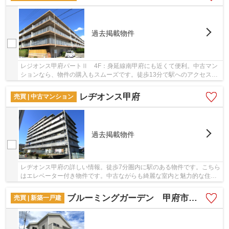
過去掲載物件
レジオンス甲府パートⅡ 4F：身延線南甲府にも近くて便利。中古マン
ションなら、物件の購入もスムーズです。徒歩13分で駅へのアクセスが
可能な物件です。こちらはエレベーター付き物件...
レヂオンス甲府
売買 | 中古マンション
過去掲載物件
レヂオンス甲府の詳しい情報。徒歩7分圏内に駅のある物件です。こちら
はエレベーター付き物件です。中古ながらも綺麗な室内と魅力的な住環
境のマンションです。甲府市の不動産情報を取...
ブルーミングガーデン 甲府市小瀬町2号棟
売買 | 新築一戸建