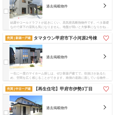
過去掲載物件
結露やコールドラフトが起きにくい、高気密高断熱物件です。ベタ基礎
なので床下の湿気も気になりません。地盤が弱いと大惨事になりかねま
せんので地盤調査はとても大切です。接道の幅...
タマタウン甲府市下小河原2号棟
売買 | 新築一戸建
過去掲載物件
一生に一度のマイホーム探しは、ぜひ新築戸建てで。吹抜けがあるた
め、空間を広く感じることができます。南側の道路に面している物件で
す。ベタ基礎なので床下の湿気も気になりません...
【再生住宅】甲府市伊勢3丁目
売買 | 中古一戸建
過去掲載物件