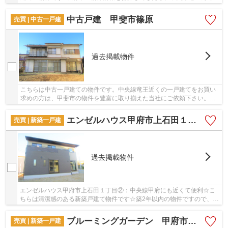
ある＆ Life 一押しの物件情報もご確認くださ...
中古戸建 甲斐市篠原
売買 | 中古一戸建
過去掲載物件
こちらは中古一戸建ての物件です。中央線竜王近くの一戸建てをお買い
求めの方は、甲斐市の物件を豊富に取り揃えた当社にご依頼下さい。
055-288-1408よりご連絡をお待ちしております。
エンゼルハウス甲府市上石田１丁目②
売買 | 新築一戸建
過去掲載物件
エンゼルハウス甲府市上石田１丁目②：中央線甲府にも近くて便利☆こ
ちらは清潔感のある新築戸建て物件です☆築2年以内の物件ですので、外
観もキレイです☆安心の前面道路6m以上の条件を備...
ブルーミングガーデン 甲府市富竹4丁目
売買 | 新築一戸建