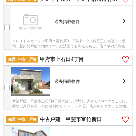
過去掲載物件
クレイドルガーデン甲府市富竹第3 2号棟：中央線竜王にも近くて便
利。新築の戸建て物件です。経済面でも利点のある、省エネ対策等級を
持つ物件となっています。ベタ基礎による建築の...
甲府市上石田4丁目
売買 | 中古一戸建
過去掲載物件
新築戸建 甲府市上石田4丁目の詳しい情報。家から334mのところに、
薬や日用品を買うのに便利なサンドラッグ 貢川店があります。この物件
は内観も綺麗で設備も充実した、2022年11月築...
中古戸建 甲斐市富竹新田
売買 | 中古一戸建