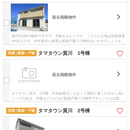
過去掲載物件
築2年以内の物件ですので、外観もキレイです。こちらの土地は前面道路
6m以上です。内外装共に綺麗な新築戸建ての物件はいかがでしょうか。
マイホーム探しは、不動産情報が豊富な＆ Lif...
タマタウン貢川 1号棟
売買 | 新築一戸建
過去掲載物件
タマタウン貢川 1号棟：中央線竜王にも近くて便利☆多くの方から高い
ニーズのある、内装もピカピカの新築戸建ての物件です☆こちらは吹抜
けの物件です☆甲府市に位置する中央線竜王周辺...
タマタウン貢川 2号棟
売買 | 新築一戸建