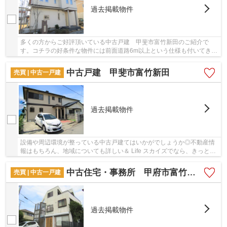
過去掲載物件
多くの方からご好評頂いている中古戸建 甲斐市富竹新田のご紹介で
す。コチラの好条件な物件には前面道路6m以上という仕様も付いてきま
す。平成28年6月築の物件です。中古の戸建て物件...
中古戸建 甲斐市富竹新田
売買 | 中古一戸建
過去掲載物件
設備や周辺環境が整っている中古戸建てはいかがでしょうか◎不動産情
報はもちろん、地域についても詳しい＆ Life スカイズでなら、きっとお
客様が希望とする物件を見つけることが可能で...
中古住宅・事務所 甲府市富竹３丁目
売買 | 中古一戸建
過去掲載物件