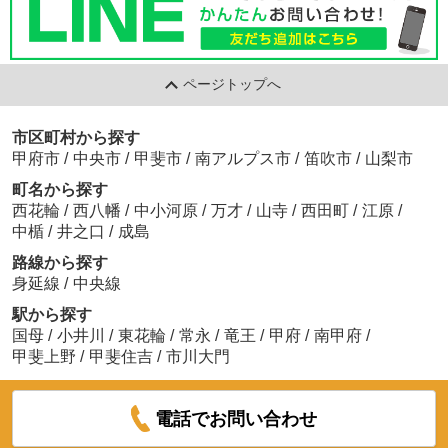
ページトップへ
市区町村から探す
甲府市
/
中央市
/
甲斐市
/
南アルプス市
/
笛吹市
/
山梨市
町名から探す
西花輪
/
西八幡
/
中小河原
/
万才
/
山寺
/
西田町
/
江原
/
中楯
/
井之口
/
成島
路線から探す
身延線
/
中央線
駅から探す
国母
/
小井川
/
東花輪
/
常永
/
竜王
/
甲府
/
南甲府
/
甲斐上野
/
甲斐住吉
/
市川大門
電話でお問い合わせ