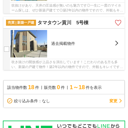
吹抜けがあり、天井の圧迫感が無いのも魅力です◎一生に一度のマイホ
ーム探しは、ぜひ新築戸建てで◎築2年以内の物件ですので、外観もキレ
イです◎甲府市でマイホームをお探しなら、まず...
タマタウン貢川 5号棟
売買 | 新築一戸建
過去掲載物件
吹き抜けの開放感が上品さを演出しています！こだわりのある方も多
い、新築の戸建て物件！築2年以内の物件ですので、外観もキレイです！
中央線竜王周辺で、ご希望の戸建てをお買いお求...
18
0
1～18
該当物件数
件
販売数
件
件を表示
変更
絞り込み条件：
なし