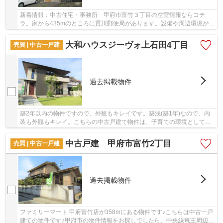
新着情報：中古住宅・事務所 甲府市富竹３丁目の空室情報ならコチ
ラ。家から435mのところに貢川郵便局があります。設備や周辺環境が整
っている中古戸建てはいかがでしょうか。＆ Life...
大和ハウスジーヴォ上石田4丁目
売買 | 中古一戸建
過去掲載物件
築2年以内の物件ですので、外観もキレイです。築浅(築1年)なので、内
装も外観もキレイ。こちらの中古戸建て物件は、子育ての環境としても
うってつけです。マイホームを求めるなら、＆ ...
中古戸建 甲府市富竹2丁目
売買 | 中古一戸建
過去掲載物件
ファミリーマート 甲府富竹店が358mにある物件です♪こちらは中古一戸
建ての物件です♪甲府市の物件情報をお探しでしたら、中央線竜王周辺に