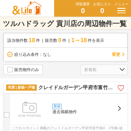
閲覧履歴
お気に入り
メニュー
0
0
ツルハドラッグ 貢川店の周辺物件一覧
18
0
1～18
該当物件数
件
販売数
件
件を表示
変更
絞り込み条件：
なし
販売物件のみ
クレイドルガーデン甲府市富竹第4 2号棟
売買 | 新築一戸建
新築
過去掲載物件
こだわりポイント満載のクレイドルガーデン甲府市富竹第4 2号棟♪徒