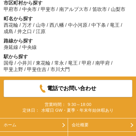
市区町村から探す
甲府市
/
中央市
/
甲斐市
/
南アルプス市
/
笛吹市
/
山梨市
町名から探す
西花輪
/
万才
/
山寺
/
西八幡
/
中小河原
/
中下条
/
竜王
/
成島
/
井之口
/
江原
路線から探す
身延線
/
中央線
駅から探す
国母
/
小井川
/
東花輪
/
常永
/
竜王
/
甲府
/
南甲府
/
甲斐上野
/
甲斐住吉
/
市川大門
電話でお問い合わせ
営業時間：
9:30～18:00
定休日：
水曜日 GW・夏季・年末年始休暇あり
ホーム
会社概要