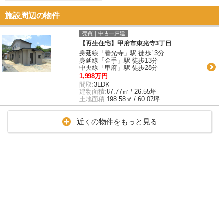
施設周辺の物件
売買｜中古一戸建
【再生住宅】甲府市東光寺3丁目
身延線「善光寺」駅 徒歩13分
身延線「金手」駅 徒歩13分
中央線「甲府」駅 徒歩28分
1,998万円
間取:
3LDK
建物面積:
87.77㎡ / 26.55坪
土地面積:
198.58㎡ / 60.07坪
近くの物件をもっと見る