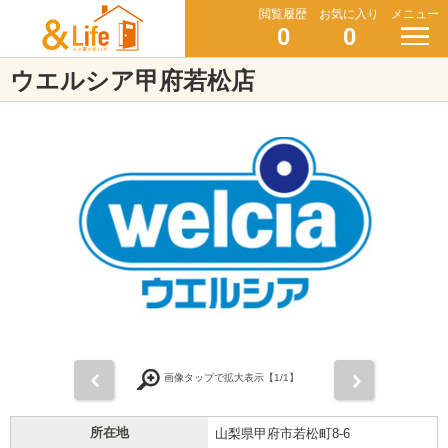
閲覧履歴
お気に入り
メニュー
0
0
ウエルシア甲府若松店
前
次
画像タップで拡大表示【
1
/1】
所在地
山梨県甲府市若松町8-6