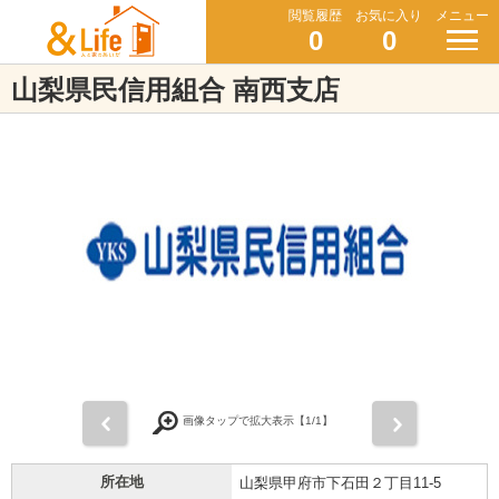
閲覧履歴
お気に入り
メニュー
0
0
山梨県民信用組合 南西支店
前
次
画像タップで拡大表示【
1
/1】
所在地
山梨県甲府市下石田２丁目11-5