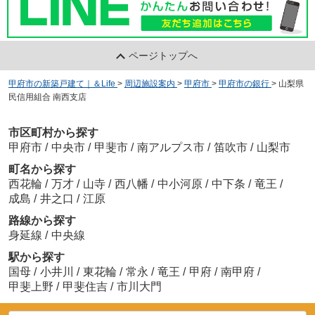
ページトップへ
甲府市の新築戸建て｜＆Life
>
周辺施設案内
>
甲府市
>
甲府市の銀行
>
山梨県
民信用組合 南西支店
市区町村から探す
甲府市
/
中央市
/
甲斐市
/
南アルプス市
/
笛吹市
/
山梨市
町名から探す
西花輪
/
万才
/
山寺
/
西八幡
/
中小河原
/
中下条
/
竜王
/
成島
/
井之口
/
江原
路線から探す
身延線
/
中央線
駅から探す
国母
/
小井川
/
東花輪
/
常永
/
竜王
/
甲府
/
南甲府
/
甲斐上野
/
甲斐住吉
/
市川大門