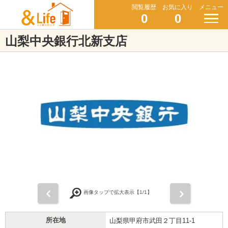
閲覧履歴
お気に入り
メニュー
0
0
山梨中央銀行北新支店
前
次
画像タップで拡大表示【
1
/1】
所在地
山梨県甲府市武田２丁目11-1