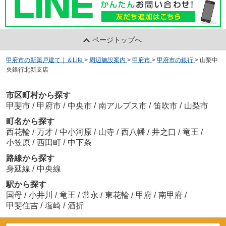
ページトップへ
甲府市の新築戸建て｜＆Life
>
周辺施設案内
>
甲府市
>
甲府市の銀行
>
山梨中
央銀行北新支店
市区町村から探す
甲斐市
/
甲府市
/
中央市
/
南アルプス市
/
笛吹市
/
山梨市
町名から探す
西花輪
/
万才
/
中小河原
/
山寺
/
西八幡
/
井之口
/
竜王
/
小笠原
/
西田町
/
中下条
路線から探す
身延線
/
中央線
駅から探す
国母
/
小井川
/
竜王
/
常永
/
東花輪
/
甲府
/
南甲府
/
甲斐住吉
/
塩崎
/
酒折