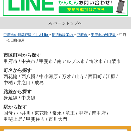
ページトップへ
甲府市の新築戸建て｜＆Life
>
周辺施設案内
>
甲府市
>
甲府市の郵便局
>
甲府
下石田郵便局
市区町村から探す
甲府市
/
中央市
/
甲斐市
/
南アルプス市
/
笛吹市
/
山梨市
町名から探す
西花輪
/
西八幡
/
中小河原
/
万才
/
山寺
/
西田町
/
江原
/
中楯
/
井之口
/
成島
路線から探す
身延線
/
中央線
駅から探す
国母
/
小井川
/
東花輪
/
常永
/
竜王
/
甲府
/
南甲府
/
甲斐上野
/
甲斐住吉
/
市川大門