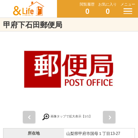
閲覧履歴
お気に入り
メニュー
0
0
甲府下石田郵便局
前
次
画像タップで拡大表示【
1
/1】
所在地
山梨県甲府市国母１丁目13-27