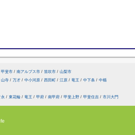
甲斐市
/
南アルプス市
/
笛吹市
/
山梨市
山寺
/
万才
/
中小河原
/
西田町
/
江原
/
竜王
/
中下条
/
中楯
常永
/
東花輪
/
竜王
/
甲府
/
南甲府
/
甲斐上野
/
甲斐住吉
/
市川大門
fe