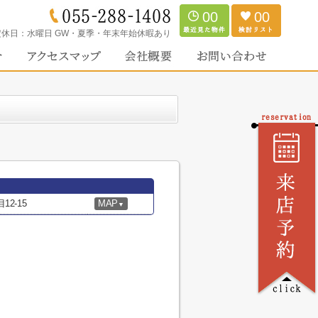
00
00
定休日：
水曜日 GW・夏季・年末年始休暇あり
2-15
MAP
▼