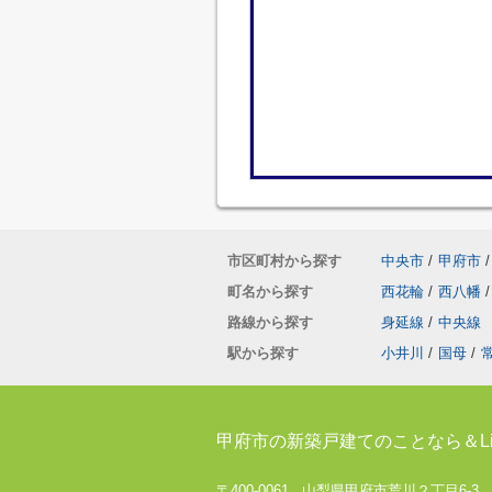
市区町村から探す
中央市
/
甲府市
/
町名から探す
西花輪
/
西八幡
/
路線から探す
身延線
/
中央線
駅から探す
小井川
/
国母
/
甲府市の新築戸建てのことなら＆Li
〒400-0061 山梨県甲府市荒川２丁目6-3