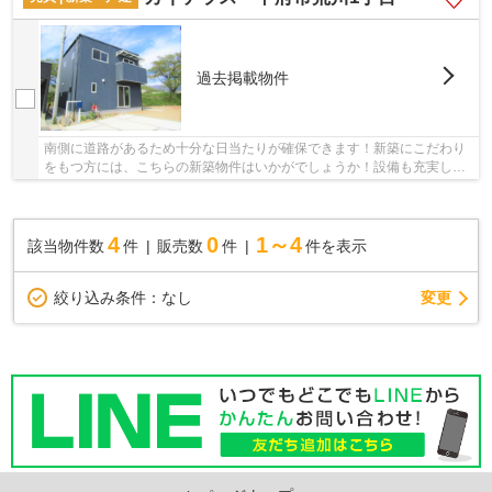
過去掲載物件
南側に道路があるため十分な日当たりが確保できます！新築にこだわり
をもつ方には、こちらの新築物件はいかがでしょうか！設備も充実して
いる新築戸建ての物件はいかがでしょうか！築2...
4
0
1～4
該当物件数
件
販売数
件
件を表示
変更
絞り込み条件：
なし