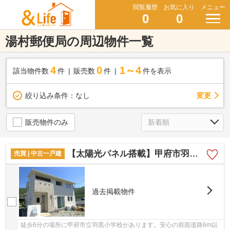
閲覧履歴
お気に入り
メニュー
0
0
湯村郵便局の周辺物件一覧
4
0
1～4
該当物件数
件
販売数
件
件を表示
変更
絞り込み条件：
なし
販売物件のみ
【太陽光パネル搭載】甲府市羽黒町
売買 | 中古一戸建
過去掲載物件
徒歩6分の場所に甲府市立羽黒小学校があります。安心の前面道路6m以