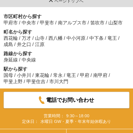
ページトップへ
市区町村から探す
甲府市
/
中央市
/
甲斐市
/
南アルプス市
/
笛吹市
/
山梨市
町名から探す
西花輪
/
万才
/
山寺
/
西八幡
/
中小河原
/
中下条
/
竜王
/
成島
/
井之口
/
江原
路線から探す
身延線
/
中央線
駅から探す
国母
/
小井川
/
東花輪
/
常永
/
竜王
/
甲府
/
南甲府
/
甲斐上野
/
甲斐住吉
/
市川大門
電話でお問い合わせ
営業時間：
9:30～18:00
定休日：
水曜日 GW・夏季・年末年始休暇あり