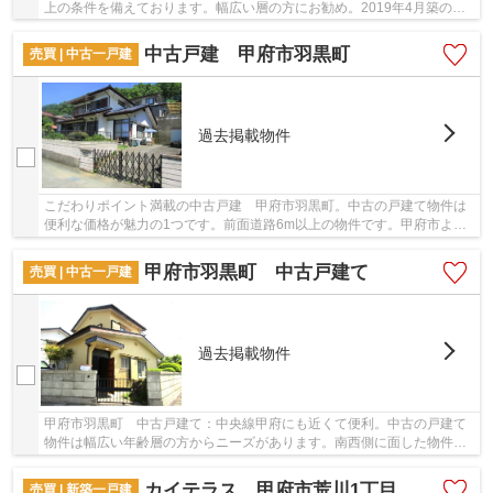
上の条件を備えております。幅広い層の方にお勧め。2019年4月築の室
内も広々とした物件で来客応対にも安心です。ニ...
中古戸建 甲府市羽黒町
売買 | 中古一戸建
過去掲載物件
こだわりポイント満載の中古戸建 甲府市羽黒町。中古の戸建て物件は
便利な価格が魅力の1つです。前面道路6m以上の物件です。甲府市より
一戸建てをお探しの方は、地域密着型の＆ Life...
甲府市羽黒町 中古戸建て
売買 | 中古一戸建
過去掲載物件
甲府市羽黒町 中古戸建て：中央線甲府にも近くて便利。中古の戸建て
物件は幅広い年齢層の方からニーズがあります。南西側に面した物件で
す。不動産情報を甲府市で求めるのであれば、...
カイテラス 甲府市荒川1丁目
売買 | 新築一戸建