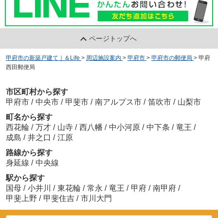
ページトップへ
甲府市の新築戸建て｜＆Life
>
周辺施設案内
>
甲府市
>
甲府市の郵便局
>
甲府
西田郵便局
市区町村から探す
甲府市
/
中央市
/
甲斐市
/
南アルプス市
/
笛吹市
/
山梨市
町名から探す
西花輪
/
万才
/
山寺
/
西八幡
/
中小河原
/
中下条
/
竜王
/
成島
/
井之口
/
江原
路線から探す
身延線
/
中央線
駅から探す
国母
/
小井川
/
東花輪
/
常永
/
竜王
/
甲府
/
南甲府
/
甲斐上野
/
甲斐住吉
/
市川大門