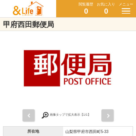
閲覧履歴
お気に入り
メニュー
0
0
甲府西田郵便局
前
次
画像タップで拡大表示【
1
/1】
所在地
山梨県甲府市西田町5-33