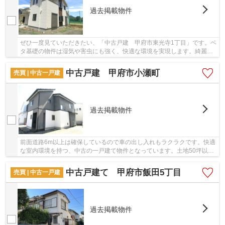
過去掲載物件
ぜひ一度見ていただきたい、「中古戸建 甲府市東光寺1丁目」です。ベ
タ基礎の物件は湿気や害虫にも強く、快適な環境を実現します。綺麗な
室内の中古戸建て物件で素敵な日々をおくりま...
中古戸建 甲府市小瀬町
売買 | 中古一戸建
過去掲載物件
前面道路6m以上は確保しているので車の出し入れもラクラクです。快適
な室内環境を持つ、中古の一戸建て物件となっています。土地50坪以上
の広さがあるので、宅地としてもご利用頂けま...
中古戸建て 甲府市飯田5丁目
売買 | 中古一戸建
過去掲載物件