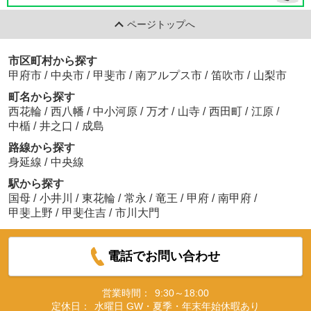
ページトップへ
市区町村から探す
甲府市
/
中央市
/
甲斐市
/
南アルプス市
/
笛吹市
/
山梨市
町名から探す
西花輪
/
西八幡
/
中小河原
/
万才
/
山寺
/
西田町
/
江原
/
中楯
/
井之口
/
成島
路線から探す
身延線
/
中央線
駅から探す
国母
/
小井川
/
東花輪
/
常永
/
竜王
/
甲府
/
南甲府
/
甲斐上野
/
甲斐住吉
/
市川大門
電話でお問い合わせ
営業時間：
9:30～18:00
定休日：
水曜日 GW・夏季・年末年始休暇あり