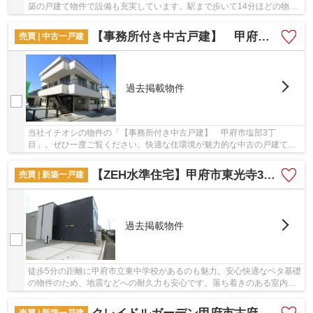
築の戸建て物件で設備も充実しています。駅まで歩いて14分ほどの物件
です。室内環境を左右する基礎も、ベタ基礎と...
【事務所付き中古戸建】 甲府市塩部3丁目
売買 | 中古一戸建
過去掲載物件
当社イチオシの物件の「【事務所付き中古戸建】 甲府市塩部3丁
目」。ぜひ一度ご覧ください。快適な住環境が魅力的な中古の戸建て物
件で充実した日々を過ごしませんか。＆ Lifeはどの...
【ZEH水準住宅】甲府市東光寺3丁目B棟
売買 | 新築一戸建
過去掲載物件
徒歩5分の距離に甲府市立東中学校があるのも魅力。安心快適なベタ基礎
の物件のため、地震などへの耐久力も安心です。落ち着きのある室内
と、趣のある外観が魅力の2025年8月築の物件で...
売買 | 新築一戸建