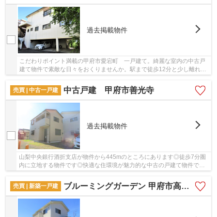
過去掲載物件
こだわりポイント満載の甲府市愛宕町 一戸建て。綺麗な室内の中古戸
建て物件で素敵な日々をおくりませんか。駅まで徒歩12分と少し離れた
物件です。接道幅10m以上ある好条件な物件をご...
中古戸建 甲府市善光寺
売買 | 中古一戸建
過去掲載物件
山梨中央銀行酒折支店が物件から445mのところにあります◎徒歩7分圏
内に立地する物件です◎快適な住環境が魅力的な中古の戸建て物件で充
実した日々を過ごしませんか◎ご予約またはお問い...
ブルーミングガーデン 甲府市高畑2丁目
売買 | 新築一戸建