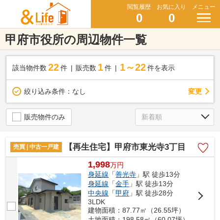
閲覧履歴
お気に入り
メニュー
0
0
甲府市役所の周辺物件一覧
22
1
1～22
該当物件数
件
販売数
件
件を表示
変更
絞り込み条件：
なし
販売物件のみ
【再生住宅】甲府市東光寺3丁目
売買 | 中古一戸建
1,998
万
円
身延線
「
善光寺
」駅 徒歩13分
身延線
「
金手
」駅 徒歩13分
中央線
「
甲府
」駅 徒歩28分
3LDK
建物面積：87.77㎡（26.55坪）
土地面積：198.58㎡（60.07坪）