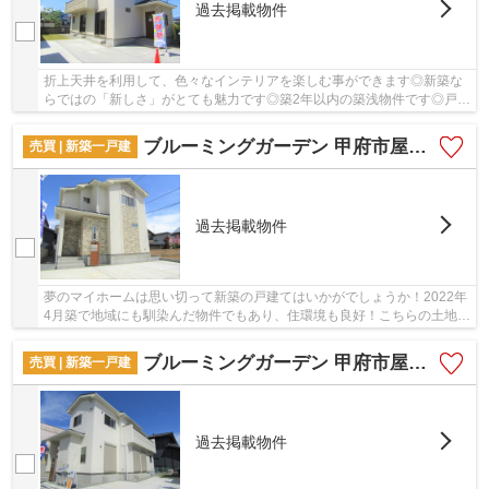
過去掲載物件
折上天井を利用して、色々なインテリアを楽しむ事ができます◎新築な
らではの「新しさ」がとても魅力です◎築2年以内の築浅物件です◎戸建
て物件をご検討なら、コチラの新築の物件をご覧...
ブルーミングガーデン 甲府市屋形1丁目2号棟
売買 | 新築一戸建
過去掲載物件
夢のマイホームは思い切って新築の戸建てはいかがでしょうか！2022年
4月築で地域にも馴染んだ物件でもあり、住環境も良好！こちらの土地は
前面道路6m以上です！好評の新築物件なので、...
ブルーミングガーデン 甲府市屋形1丁目1号棟
売買 | 新築一戸建
過去掲載物件