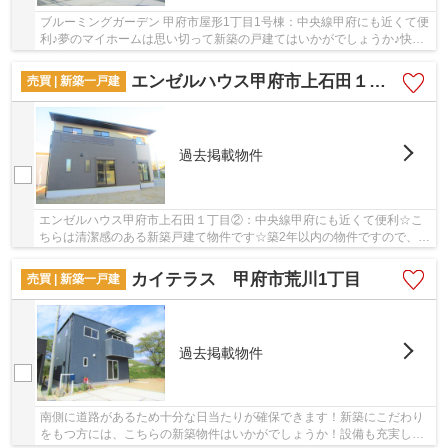
ブルーミングガーデン 甲府市屋形1丁目1号棟：中央線甲府にも近くて便
利♪夢のマイホームは思い切って新築の戸建てはいかがでしょうか♪快適
な室内環境のある、令和4年4月築の物件となり...
エンゼルハウス甲府市上石田１丁目②
売買 | 新築一戸建
過去掲載物件
エンゼルハウス甲府市上石田１丁目②：中央線甲府にも近くて便利☆こ
ちらは清潔感のある新築戸建て物件です☆築2年以内の物件ですので、外
観もキレイです☆安心の前面道路6m以上の条件を備...
カイテラス 甲府市荒川1丁目
売買 | 新築一戸建
過去掲載物件
南側に道路があるため十分な日当たりが確保できます！新築にこだわり
をもつ方には、こちらの新築物件はいかがでしょうか！設備も充実して