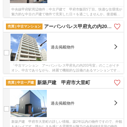
中央線甲府駅周辺物件：中古戸建て 甲府市飯田5丁目。快適な住環境が
魅力的な中古の戸建て物件で充実した日々を過ごしませんか。接道幅が
15m以上ありますので利便性が高いのが魅力で...
アーバンパレス甲府丸の内203号室
売買 | 中古マンション
過去掲載物件
「中古マンション アーバンパレス甲府丸の内203号室」のここがイチ
オシ。中古でありながら、綺麗で機能的な設備のあるマンションです。
駅までは徒歩15分でアクセス可能です。地上12階...
新築戸建 甲府市大里町
売買 | 中古一戸建
過去掲載物件
新築戸建 甲府市大里町の詳しい情報。築2年以内の物件ですので、外観
もキレイです。懐かしさを感じる雰囲気が魅力の令和4年8月築の物件で