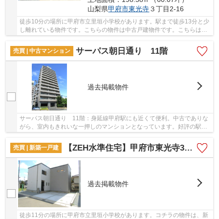
山梨県
甲府市
東光寺
３丁目2-16
徒歩10分の場所に甲府市立里垣小学校があります。駅まで徒歩13分と少
し離れている物件です。こちらの物件は中古戸建物件です。こちらは耐
震補強工事済の建物です。身延線善光寺付近の...
サーパス朝日通り 11階
売買 | 中古マンション
過去掲載物件
サーパス朝日通り 11階：身延線甲府駅にも近くて便利。中古でありな
がら、室内もきれいな一押しのマンションとなっています。好評の駅近
物件となっており、駅より徒歩9分に立地してい...
【ZEH水準住宅】甲府市東光寺3丁目A棟
売買 | 新築一戸建
過去掲載物件
徒歩11分の場所に甲府市立里垣小学校があります。コチラの物件は、新