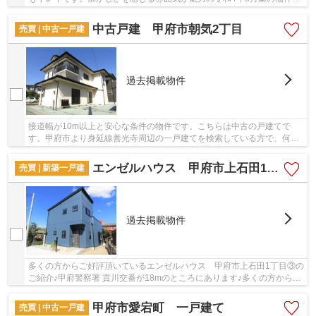
す。戸建て物件をお探しの方は、便利な価格か...
中古戸建 甲府市朝気2丁目
売買 | 中古一戸建
過去掲載物件
接道幅が10m以上と安心な条件の物件です。こちらは中古の戸建てで
す。甲府市より身延線善光寺周辺の一戸建てを検索している方で、何か
ご不明な点等ございましたら055-288-1408から＆ L...
エンゼルハウス 甲府市上石田1丁目③
売買 | 新築一戸建
過去掲載物件
多くの方からご好評頂いているエンゼルハウス 甲府市上石田1丁目③の
ご紹介♪甲府警察署 貢川交番が18mのところにあります♪多くの方からこ
だわり条件でいただく新築戸建ての物件です♪築...
甲府市愛宕町 一戸建て
売買 | 中古一戸建