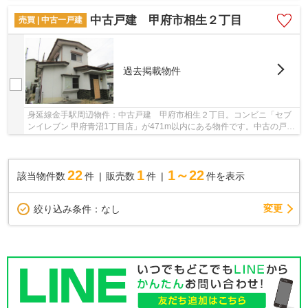
いる新築戸建ての物件はいかがでしょうか！築2...
中古戸建 甲府市相生２丁目
売買 | 中古一戸建
過去掲載物件
身延線金手駅周辺物件：中古戸建 甲府市相生２丁目。コンビニ「セブ
ンイレブン 甲府青沼1丁目店」が471m以内にある物件です。中古の戸建
て物件のご紹介です。安心の前面道路6m以上の...
22
1
1～22
該当物件数
件
販売数
件
件を表示
変更
絞り込み条件：
なし