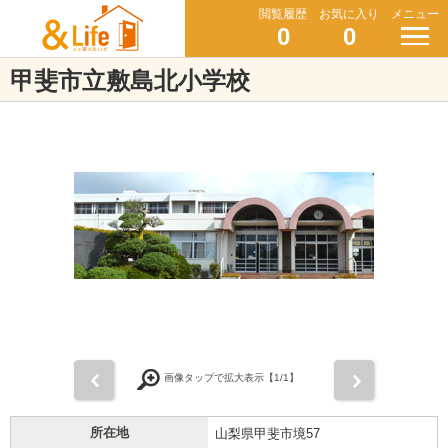
閲覧履歴
お気に入り
メニュー
0
0
甲斐市立敷島北小学校
前
次
画像タップで拡大表示【
1
/1】
所在地
山梨県甲斐市境57