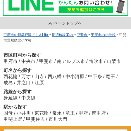
ページトップへ
甲府市の新築戸建て｜＆Life
>
周辺施設案内
>
甲斐市
>
甲斐市の小学校
>
甲斐
市立敷島北小学校
市区町村から探す
甲府市
/
中央市
/
甲斐市
/
南アルプス市
/
笛吹市
/
山梨市
町名から探す
西花輪
/
万才
/
山寺
/
西八幡
/
中小河原
/
中下条
/
竜王
/
成島
/
井之口
/
江原
路線から探す
身延線
/
中央線
駅から探す
国母
/
小井川
/
東花輪
/
常永
/
竜王
/
甲府
/
南甲府
/
甲斐上野
/
甲斐住吉
/
市川大門