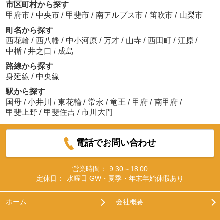
市区町村から探す
甲府市
/
中央市
/
甲斐市
/
南アルプス市
/
笛吹市
/
山梨市
町名から探す
西花輪
/
西八幡
/
中小河原
/
万才
/
山寺
/
西田町
/
江原
/
中楯
/
井之口
/
成島
路線から探す
身延線
/
中央線
駅から探す
国母
/
小井川
/
東花輪
/
常永
/
竜王
/
甲府
/
南甲府
/
甲斐上野
/
甲斐住吉
/
市川大門
電話でお問い合わせ
営業時間：
9:30～18:00
定休日：
水曜日 GW・夏季・年末年始休暇あり
ホーム
会社概要