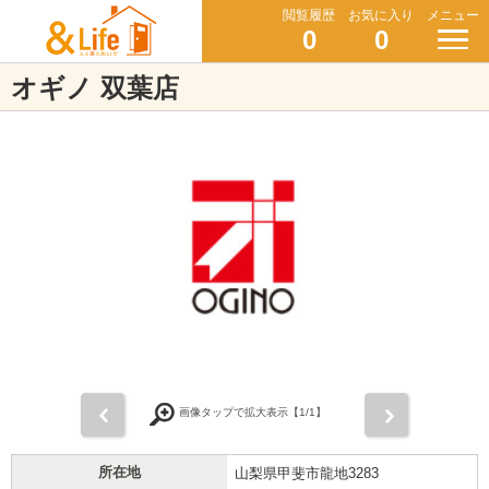
閲覧履歴
お気に入り
メニュー
0
0
オギノ 双葉店
前
次
画像タップで拡大表示【
1
/1】
所在地
山梨県甲斐市龍地3283