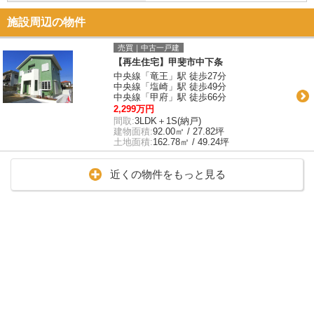
施設周辺の物件
売買｜中古一戸建
【再生住宅】甲斐市中下条
中央線「竜王」駅 徒歩27分
中央線「塩崎」駅 徒歩49分
中央線「甲府」駅 徒歩66分
2,299万円
間取:
3LDK＋1S(納戸)
建物面積:
92.00㎡ / 27.82坪
土地面積:
162.78㎡ / 49.24坪
近くの物件をもっと見る