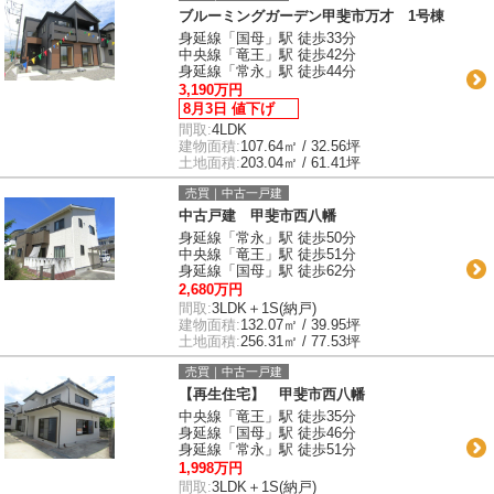
ブルーミングガーデン甲斐市万才 1号棟
身延線「国母」駅 徒歩33分
中央線「竜王」駅 徒歩42分
身延線「常永」駅 徒歩44分
3,190万円
8月3日 値下げ
間取:
4LDK
建物面積:
107.64㎡ / 32.56坪
土地面積:
203.04㎡ / 61.41坪
売買｜中古一戸建
中古戸建 甲斐市西八幡
身延線「常永」駅 徒歩50分
中央線「竜王」駅 徒歩51分
身延線「国母」駅 徒歩62分
2,680万円
間取:
3LDK＋1S(納戸)
建物面積:
132.07㎡ / 39.95坪
土地面積:
256.31㎡ / 77.53坪
売買｜中古一戸建
【再生住宅】 甲斐市西八幡
中央線「竜王」駅 徒歩35分
身延線「国母」駅 徒歩46分
身延線「常永」駅 徒歩51分
1,998万円
間取:
3LDK＋1S(納戸)