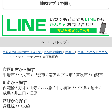
地図アプリで開く
ページトップへ
甲府市の新築戸建て｜＆Life
>
周辺施設案内
>
甲斐市
>
甲斐市のコンビニエン
スストア
>
デイリーヤマザキ 竜王篠原店
市区町村から探す
甲府市
/
中央市
/
甲斐市
/
南アルプス市
/
笛吹市
/
山梨市
町名から探す
西花輪
/
万才
/
山寺
/
西八幡
/
中小河原
/
中下条
/
竜王
/
成島
/
井之口
/
江原
路線から探す
身延線
/
中央線