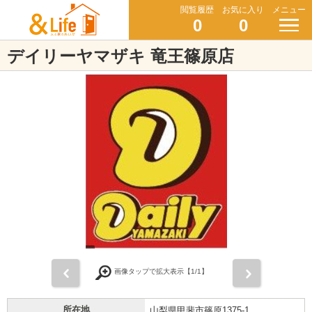
閲覧履歴
お気に入り
メニュー
0
0
デイリーヤマザキ 竜王篠原店
前
次
画像タップで拡大表示【
1
/1】
所在地
山梨県甲斐市篠原1375-1