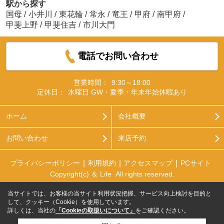
駅から探す
国母
/
小井川
/
東花輪
/
常永
/
竜王
/
甲府
/
南甲府
/
甲斐上野
/
甲斐住吉
/
市川大門
電話でお問い合わせ
営業時間：
9:30～18:00
定休日：
水曜日 GW・夏季・年末年始休暇あり
ホーム
会社概要
お問い合わせ
来店予約
プライバシーポリシー
利用規約
アクセスマップ
PCサイト
Copyright(c) ＆ Life All rights reserved.
当サイトでは、お客様の当サイト利用状況把握、サービス向上検討を目的と
して、クッキー（Cookie）を使用しています。
詳しくは、当社の
「Cookieの取扱いについて」
をご確認ください。