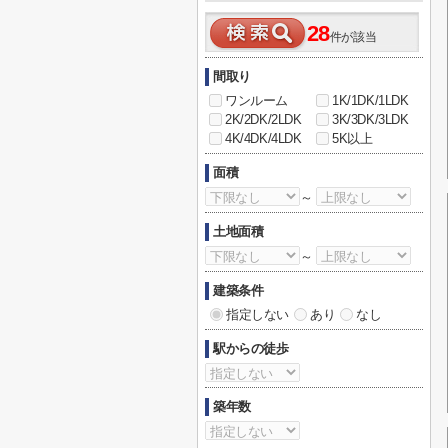
28
件が該当
間取り
ワンルーム
1K/1DK/1LDK
2K/2DK/2LDK
3K/3DK/3LDK
4K/4DK/4LDK
5K以上
面積
～
土地面積
～
建築条件
指定しない
あり
なし
駅からの徒歩
築年数