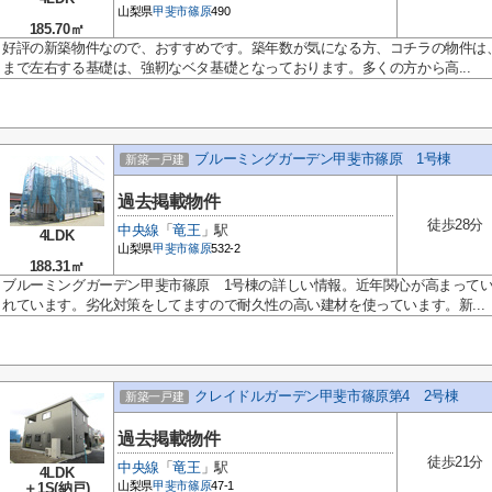
山梨県
甲斐市
篠原
490
185.70㎡
好評の新築物件なので、おすすめです。築年数が気になる方、コチラの物件は、
まで左右する基礎は、強靭なベタ基礎となっております。多くの方から高...
ブルーミングガーデン甲斐市篠原 1号棟
新築一戸建
過去掲載物件
徒歩28分
中央線
「
竜王
」駅
4LDK
山梨県
甲斐市
篠原
532-2
188.31㎡
ブルーミングガーデン甲斐市篠原 1号棟の詳しい情報。近年関心が高まって
れています。劣化対策をしてますので耐久性の高い建材を使っています。新...
クレイドルガーデン甲斐市篠原第4 2号棟
新築一戸建
過去掲載物件
徒歩21分
中央線
「
竜王
」駅
4LDK
山梨県
甲斐市
篠原
47-1
＋1S(納戸)