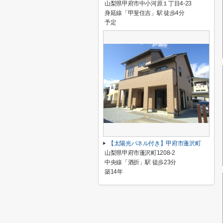
山梨県甲府市中小河原１丁目4-23
身延線「甲斐住吉」駅 徒歩4分
予定
【太陽光パネル付き】甲府市蓬沢町
山梨県甲府市蓬沢町1208-2
中央線「酒折」駅 徒歩23分
築14年