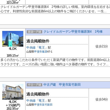
223.28㎡
クレイドルガーデン甲斐市篠原第4 2号棟の詳しい情報。室内環境を左右する
心です。利便性良好な前面道路6m以上の物件をご検討くださいませ。一生...
クレイドルガーデン甲斐市篠原第4 1号棟
新築一戸建
過去掲載物件
徒歩21分
中央線
「
竜王
」駅
4LDK
山梨県
甲斐市
篠原
47-1
189.15㎡
多くの方からこだわり条件でいただく新築戸建ての物件です。前面道路6m以
ラクラクです。ニーズの高い地震に強い物件はベタ基礎の物件です。ライフ...
中古戸建 甲斐市富竹新田
中古一戸建
過去掲載物件
徒歩34分
中央線
「
竜王
」駅
4LDK
山梨県
甲斐市
富竹新田
＋1S(納戸)
202.95㎡