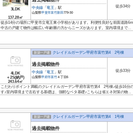
徒歩34分
中央線
「
竜王
」駅
3LDK
山梨県
甲斐市
富竹新田
779-30
137.28㎡
徒歩14分の場所に甲斐市立竜王東小学校があります。利便性良好な前面道路6
中古の戸建て物件は幅広い年齢層の方からニーズがあります。室内環境まで...
クレイドルガーデン甲府市富竹第4 2号棟
新築一戸建
過去掲載物件
徒歩33分
中央線
「
竜王
」駅
4LDK
＋2S(納戸)
山梨県
甲府市
富竹
４丁目6
243.64㎡
こだわりポイント満載のクレイドルガーデン甲府市富竹第4 2号棟♪徒歩16分
す♪室内環境まで左右する基礎は、強靭なベタ基礎♪こちらは省エネ対策の物...
クレイドルガーデン甲府市富竹第4 1号棟
新築一戸建
過去掲載物件