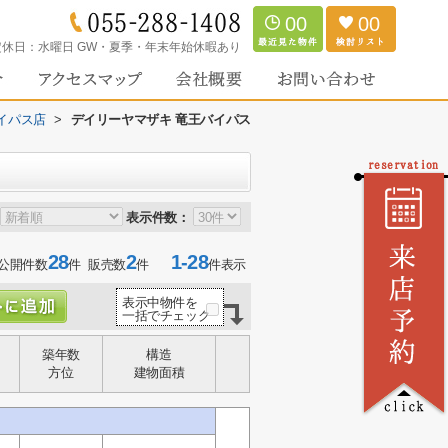
00
00
定休日：
水曜日 GW・夏季・年末年始休暇あり
イパス店
>
デイリーヤマザキ 竜王バイパス
表示件数：
28
2
1-28
公開件数
件 販売数
件
件表示
表示中物件を
一括でチェック
築年数
構造
方位
建物面積