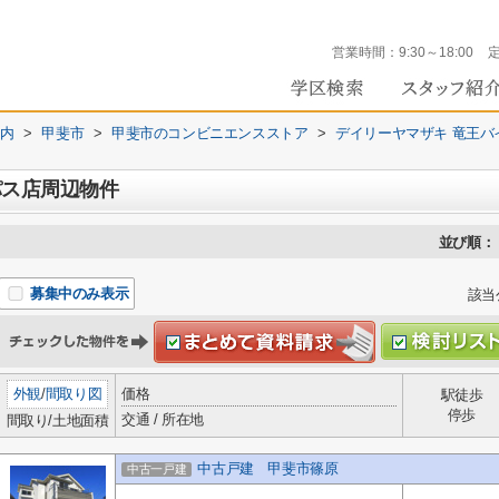
営業時間：
9:30～18:00
内
>
甲斐市
>
甲斐市のコンビニエンスストア
>
デイリーヤマザキ 竜王バ
パス店周辺物件
並び順：
募集中のみ表示
該当
外観
/
間取り図
価格
駅徒歩
停歩
交通 / 所在地
間取り/土地面積
中古戸建 甲斐市篠原
中古一戸建