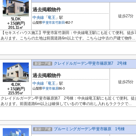
過去掲載物件
徒歩27分
中央線
「
竜王
」駅
5LDK
山梨県
甲斐市
富竹新田
482-7
＋1S(納戸)
201.11㎡
【セキスイハウス施工】甲斐市富竹新田：中央線竜王駅にも近くて便利。徒歩
あります。こちらの土地は前面道路6m以上です。こちらは中古の戸建て物件...
クレイドルガーデン甲斐市篠原第7 2号棟
新築一戸建
過去掲載物件
徒歩25分
中央線
「
竜王
」駅
4LDK
＋1S(納戸)
山梨県
甲斐市
篠原
86-3
215.95㎡
クレイドルガーデン甲斐市篠原第7 2号棟：中央線竜王駅にも近くて便利。徒
あります。前面道路6m以上は確保しているので車の出し入れもラクラクで...
ブルーミングガーデン甲斐市篠原 1号棟
新築一戸建