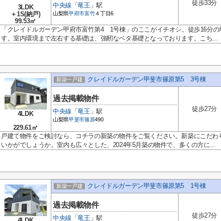
徒歩33分
中央線
「
竜王
」駅
3LDK
＋1S(納戸)
山梨県
甲府市
富竹
４丁目6
99.53㎡
「クレイドルガーデン甲府市富竹第4 1号棟」のここがイチオシ。徒歩16分
す。室内環境まで左右する基礎は、強靭なベタ基礎となっております。こち...
クレイドルガーデン甲斐市篠原第5 3号棟
新築一戸建
過去掲載物件
徒歩27分
中央線
「
竜王
」駅
4LDK
山梨県
甲斐市
篠原
490
229.61㎡
戸建て物件をご検討なら、コチラの新築の物件をご覧ください。新築にこだわ
いかがでしょうか。室内も広々とした、2024年5月築の物件で、多くの方に...
クレイドルガーデン甲斐市篠原第5 1号棟
新築一戸建
過去掲載物件
徒歩27分
中央線
「
竜王
」駅
4LDK