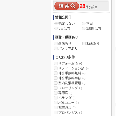
28
件が該当
情報公開日
指定しない
本日
3日以内
1週間以内
画像・動画あり
画像あり
動画あり
パノラマあり
こだわり条件
リフォーム済
(-)
リノベーション済
(-)
仲介手数料無料
(-)
仲介手数料半額
(-)
室内洗濯機置場
(-)
フローリング
(-)
専用庭
(-)
ベランダ
(-)
バルコニー
(-)
都市ガス
(-)
プロパンガス
(-)