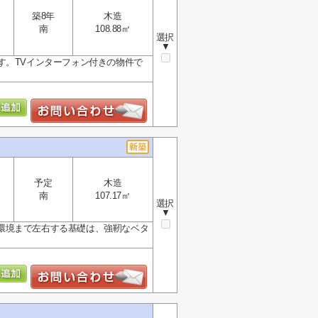
築8年
木造
南
108.88㎡
選択
▼
す。TVインターフォン付きの物件で
予定
木造
南
107.17㎡
選択
▼
環境まで左右する基礎は、強靭なベタ