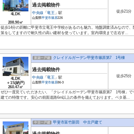
過去掲載物件
徒歩21分
中央線
「
竜王
」駅
4LDK
山梨県
甲斐市
篠原
226
208.90㎡
徒歩14分の距離に甲斐市立竜王中学校があるのも魅力。地盤調査済みなので、
策をしてますので耐久性の高い建材を使っています。室内環境まで左右す...
クレイドルガーデン甲斐市篠原第7 1号棟
新築一戸建
過去掲載物件
徒歩25分
中央線
「
竜王
」駅
4LDK
＋1S(納戸)
山梨県
甲斐市
篠原
86-3
260.47㎡
ぜひ一度見ていただきたい、「クレイドルガーデン甲斐市篠原第7 1号棟」で
建ての特徴です。安心の前面道路6m以上の条件を備えております。ベタ基...
甲斐市富竹新田 中古戸建て
中古一戸建
過去掲載物件