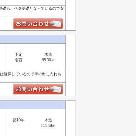
基礎も、ベタ基礎となっているので安
予定
木造
南西
98.00㎡
上は確保しているので車の出し入れも
築10年
木造
-
111.18㎡