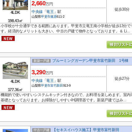
2,660
万円
徒歩30分
中央線
「
竜王
」駅
4LDK
山梨県
甲斐市
篠原
611-2
198.43㎡
小学校が十分通学できる範囲にあります。甲斐市立竜王南小学校が徒歩13分で
す。経済的なメリットも大きい、中古の戸建て物件となっております。＆ Li...
ブルーミングガーデン甲斐市富竹新田 1号棟
新築一戸建
3,290
万円
徒歩27分
中央線
「
竜王
」駅
4LDK
山梨県
甲斐市
富竹新田
913-9
177.36㎡
機能的で使いやすいシステムキッチン付きなので、お料理を楽しめます。室内
基礎となっております。お掃除がしやすいIH調理器です。新築戸建てはみ...
【セキスイハウス施工】甲斐市富竹新田
中古一戸建