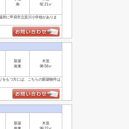
南
82.21㎡
の場所に甲府市立貢川小学校がありま
新築
木造
南東
98.58㎡
りをもつ方には、こちらの新築物件は
新築
木造
南東
99.22㎡