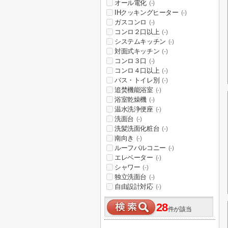
オール電化
(-)
IHクッキングヒーター
(-)
ガスコンロ
(-)
コンロ２口以上
(-)
システムキッチン
(-)
対面式キッチン
(-)
コンロ３口
(-)
コンロ４口以上
(-)
バス・トイレ別
(-)
追焚機能浴室
(-)
浴室乾燥機
(-)
温水洗浄便座
(-)
洗面台
(-)
洗髪洗面化粧台
(-)
南向き
(-)
ルーフバルコニー
(-)
エレベーター
(-)
シャワー
(-)
独立洗面台
(-)
自由設計対応
(-)
28
件が該当