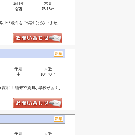
築11年
木造
南西
76.18㎡
m以上の物件をご検討くださいませ。
予定
木造
南
104.48㎡
の場所に甲府市立貢川小学校がありま
予定
木造