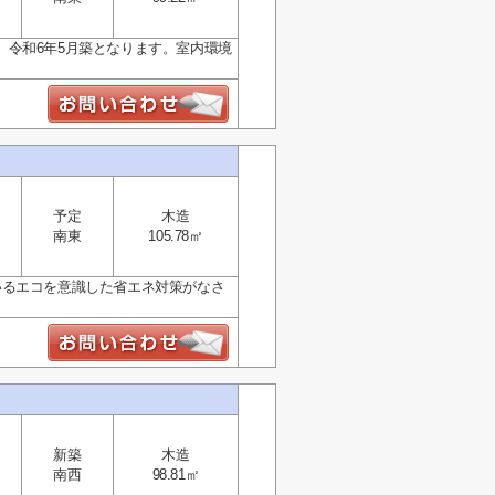
令和6年5月築となります。室内環境
予定
木造
南東
105.78㎡
いるエコを意識した省エネ対策がなさ
新築
木造
南西
98.81㎡