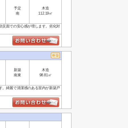
予定
木造
南
112.19㎡
防災面での安心感が増します。劣化対
新築
木造
南東
98.81㎡
す。綺麗で清潔感のある室内が新築戸