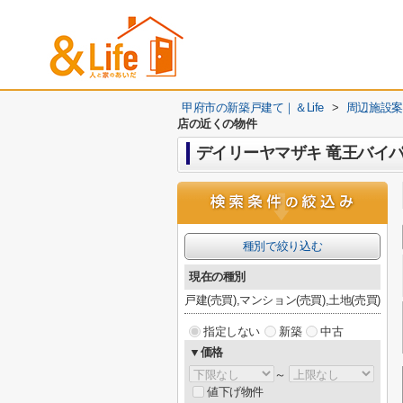
甲府市の新築戸建て｜＆Life
>
周辺施設案
店の近くの物件
デイリーヤマザキ 竜王バイ
種別で絞り込む
現在の種別
戸建(売買),マンション(売買),土地(売買)
指定しない
新築
中古
▼価格
～
値下げ物件