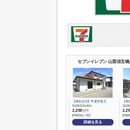
セブンイレブン 山梨信玄
【再生住宅】甲斐市竜王
【再
5LDK/124.40㎡
3LDK
2,298
2,2
万円
約643m／9分
約60
詳細を見る