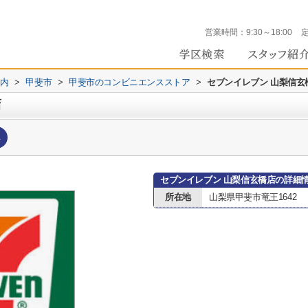
営業時間：
9:30～18:00
内
>
甲斐市
>
甲斐市のコンビニエンスストア
>
セブンイレブン 山梨信玄
店
へ
セブンイレブン 山梨信玄橋店の詳細
所在地
山梨県甲斐市竜王1642