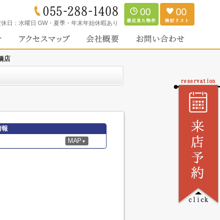
00
00
定休日：
水曜日 GW・夏季・年末年始休暇あり
橋店
情報
MAP
▼