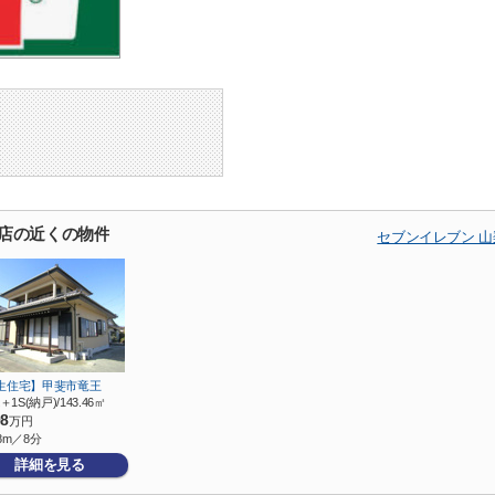
橋店の近くの物件
セブンイレブン 
生住宅】甲斐市竜王
＋1S(納戸)/143.46㎡
98
万円
8m／8分
詳細を見る