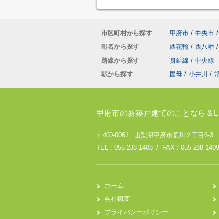
市区町村から探す
甲府市
/
中央市
/
町名から探す
西花輪
/
西八幡
/
路線から探す
身延線
/
中央線
駅から探す
国母
/
小井川
/
甲府市の新築戸建てのことなら＆Li
〒400-0061 山梨県甲府市荒川２丁目6-3
TEL：055-288-1408 / FAX：055-288-1409
ホーム
会社概要
プライバシーポリシー