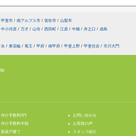
甲斐市
/
南アルプス市
/
笛吹市
/
山梨市
中小河原
/
万才
/
山寺
/
西田町
/
江原
/
中楯
/
井之口
/
成島
常永
/
東花輪
/
竜王
/
甲府
/
南甲府
/
甲斐上野
/
甲斐住吉
/
市川大門
fe
仲介手数料0円
お問い合わせ
仲介手数料半額
お客様の声
新築戸建て
スタッフ紹介