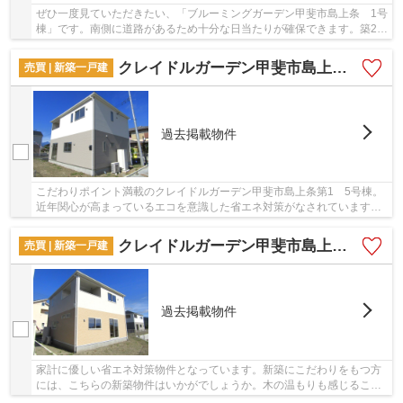
ぜひ一度見ていただきたい、「ブルーミングガーデン甲斐市島上条 1号
棟」です。南側に道路があるため十分な日当たりが確保できます。築2年
以内の築浅物件です。省エネルギー対策によ...
クレイドルガーデン甲斐市島上条第1 5号棟
売買 | 新築一戸建
過去掲載物件
こだわりポイント満載のクレイドルガーデン甲斐市島上条第1 5号棟。
近年関心が高まっているエコを意識した省エネ対策がなされています。
築2年以内の築浅物件です。綺麗で清潔感のある...
クレイドルガーデン甲斐市島上条第1 4号棟
売買 | 新築一戸建
過去掲載物件
家計に優しい省エネ対策物件となっています。新築にこだわりをもつ方
には、こちらの新築物件はいかがでしょうか。木の温もりも感じること
のできる、令和6年9月築の物件となります。多...