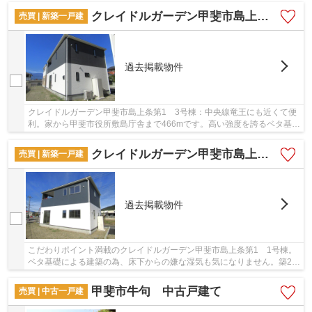
クレイドルガーデン甲斐市島上条第1 3号棟
売買 | 新築一戸建
過去掲載物件
クレイドルガーデン甲斐市島上条第1 3号棟：中央線竜王にも近くて便
利。家から甲斐市役所敷島庁舎まで466mです。高い強度を誇るベタ基礎
の物件は、沢山のご要望をいただいております...
クレイドルガーデン甲斐市島上条第1 1号棟
売買 | 新築一戸建
過去掲載物件
こだわりポイント満載のクレイドルガーデン甲斐市島上条第1 1号棟。
ベタ基礎による建築の為、床下からの嫌な湿気も気になりません。築2年
以内の物件ですので、外観もキレイです。省エ...
甲斐市牛句 中古戸建て
売買 | 中古一戸建