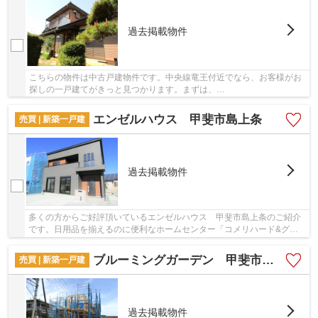
過去掲載物件
こちらの物件は中古戸建物件です。中央線竜王付近でなら、お客様がお
探しの一戸建てがきっと見つかります。まずは、
<skys_kohu@skyservice.co.jp>からのお問い合せをお待ちして...
エンゼルハウス 甲斐市島上条
売買 | 新築一戸建
過去掲載物件
多くの方からご好評頂いているエンゼルハウス 甲斐市島上条のご紹介
です。日用品を揃えるのに便利なホームセンター「コメリハード&グリ
ーン敷島店」まで、446mです。こだわりのあ...
ブルーミングガーデン 甲斐市島上条
売買 | 新築一戸建
過去掲載物件