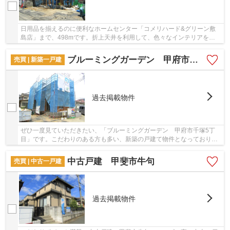
日用品を揃えるのに便利なホームセンター「コメリハード&グリーン敷
島店」まで、498mです。折上天井を利用して、色々なインテリアを楽
しむ事が出来ます。築2年以内の物件ですので...
ブルーミングガーデン 甲府市千塚5丁目
売買 | 新築一戸建
過去掲載物件
ぜひ一度見ていただきたい、「ブルーミングガーデン 甲府市千塚5丁
目」です。こだわりのある方も多い、新築の戸建て物件となっておりま
す。室内環境まで左右する基礎は、強靭なベタ基...
中古戸建 甲斐市牛句
売買 | 中古一戸建
過去掲載物件