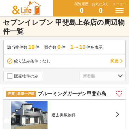
閲覧履歴
お気に入り
メニュー
0
0
セブンイレブン 甲斐島上条店の周辺物
件一覧
10
0
1～10
該当物件数
件
販売数
件
件を表示
変更
絞り込み条件：
なし
販売物件のみ
ブルーミングガーデン甲斐市島上条 1号棟
売買 | 新築一戸建
過去掲載物件