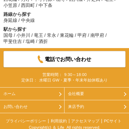
小笠原
/
西田町
/
中下条
路線から探す
身延線
/
中央線
駅から探す
国母
/
小井川
/
竜王
/
常永
/
東花輪
/
甲府
/
南甲府
/
甲斐住吉
/
塩崎
/
酒折
電話でお問い合わせ
営業時間：
9:30～18:00
定休日：
水曜日 GW・夏季・年末年始休暇あり
ホーム
会社概要
お問い合わせ
来店予約
プライバシーポリシー
利用規約
アクセスマップ
PCサイト
Copyright(c) ＆ Life All rights reserved.