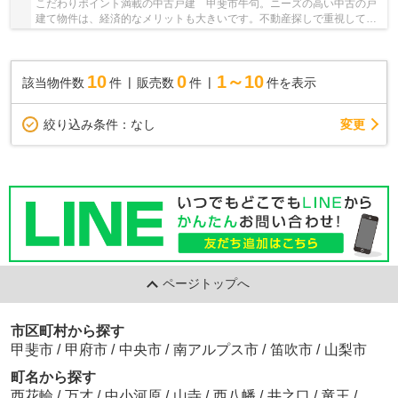
こだわりポイント満載の中古戸建 甲斐市牛句。ニーズの高い中古の戸
建て物件は、経済的なメリットも大きいです。不動産探しで重視してい
るポイントを、当社にお聞かせください。当社...
10
0
1～10
該当物件数
件
販売数
件
件を表示
変更
絞り込み条件：
なし
ページトップへ
市区町村から探す
甲斐市
/
甲府市
/
中央市
/
南アルプス市
/
笛吹市
/
山梨市
町名から探す
西花輪
/
万才
/
中小河原
/
山寺
/
西八幡
/
井之口
/
竜王
/