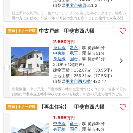
山梨県
甲斐市
篠原
611-2
折上天井を利用して、色々なインテリアを楽しむ事が出来ます。幅広い
層の方にお勧め。平成29年12月築の室内も広々とした物件で来客応対に
も安心です。中古戸建てながら、室内はとても...
中古戸建 甲斐市西八幡
売買 | 中古一戸建
2,680
万
円
身延線
「
常永
」駅 徒歩50分
中央線
「
竜王
」駅 徒歩51分
身延線
「
国母
」駅 徒歩62分
3LDK＋1S(納戸)
建物面積：132.07㎡（39.95坪）
土地面積：256.31㎡（77.53坪）
山梨県
甲斐市
西八幡
4422-47
新着情報：中古戸建 甲斐市西八幡の空室情報ならコチラ。徒歩18分の
距離に甲斐市立玉幡中学校があるのも魅力。中古の戸建て物件のご紹介
です。点ではなく面で物件を支えるベタ基礎の...
【再生住宅】 甲斐市西八幡
売買 | 中古一戸建
1,998
万
円
中央線
「
竜王
」駅 徒歩35分
身延線
「
国母
」駅 徒歩46分