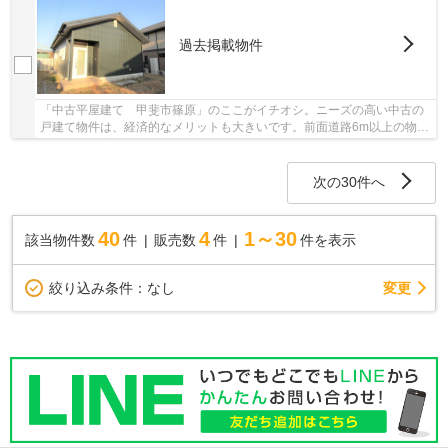
過去掲載物件
「中古平屋建て 甲斐市篠原」のここがイチオシ。ニーズの高い中古の
戸建て物件は、経済的なメリットも大きいです。前面道路6m以上の物件
です。不動産をお探しなら、当社にお任せくだ...
次の30件へ
40
4
1～30
該当物件数
件
販売数
件
件を表示
変更
絞り込み条件：
なし