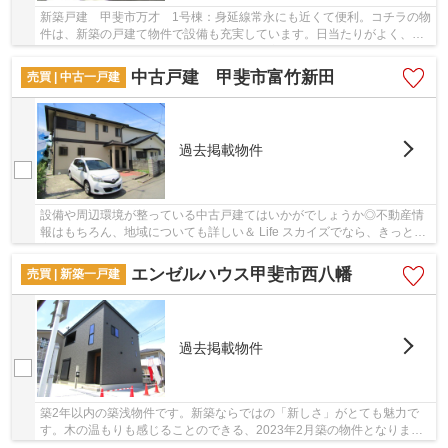
新築戸建 甲斐市万才 1号棟：身延線常永にも近くて便利。コチラの物
件は、新築の戸建て物件で設備も充実しています。日当たりがよく、冬
場でも明るい南西側道路に面しています。室内...
中古戸建 甲斐市富竹新田
売買 | 中古一戸建
過去掲載物件
設備や周辺環境が整っている中古戸建てはいかがでしょうか◎不動産情
報はもちろん、地域についても詳しい＆ Life スカイズでなら、きっとお
客様が希望とする物件を見つけることが可能で...
エンゼルハウス甲斐市西八幡
売買 | 新築一戸建
過去掲載物件
築2年以内の築浅物件です。新築ならではの「新しさ」がとても魅力で
す。木の温もりも感じることのできる、2023年2月築の物件となりま
す。一生に一度のマイホーム探しは、ぜひ新築戸建...