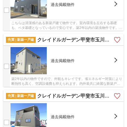
過去掲載物件
こちらは清潔感のある新築戸建て物件です。室内環境を左右する基礎
も、ベタ基礎となっているので安心です。築2年以内の築浅物件です。近
年関心が高まっているエコを意識した省エネ対策...
クレイドルガーデン甲斐市玉川第2 1号棟
売買 | 新築一戸建
過去掲載物件
築2年以内の物件ですので、外観もキレイです。省エネルギー対策により
断熱性も高く、空調設備費も抑えられます。内外装共に綺麗な新築戸建
ての物件はいかがでしょうか。室内環境を左右...
クレイドルガーデン甲斐市玉川第2 2号棟
売買 | 新築一戸建
過去掲載物件