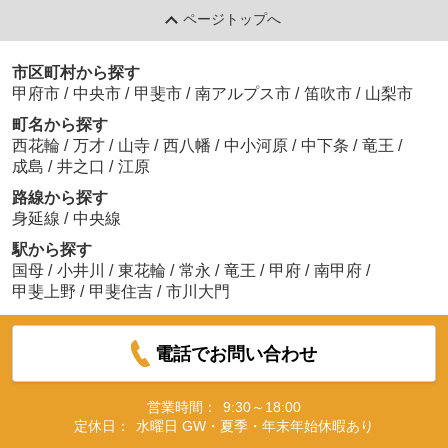
ページトップへ
市区町村から探す
甲府市
/
中央市
/
甲斐市
/
南アルプス市
/
笛吹市
/
山梨市
町名から探す
西花輪
/
万才
/
山寺
/
西八幡
/
中小河原
/
中下条
/
竜王
/
成島
/
井之口
/
江原
路線から探す
身延線
/
中央線
駅から探す
国母
/
小井川
/
東花輪
/
常永
/
竜王
/
甲府
/
南甲府
/
甲斐上野
/
甲斐住吉
/
市川大門
電話でお問い合わせ
営業時間：
9:30～18:00
定休日：
水曜日 GW・夏季・年末年始休暇あり