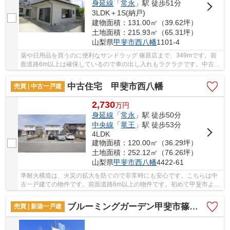
身延線
「
常永
」駅 徒歩51分
3LDK＋1S(納戸)
建物面積：131.00㎡（39.62坪）
土地面積：215.93㎡（65.31坪）
山梨県
甲斐市
西八幡
1101-4
薬や日用品を買うのに便利なサンドラッグ 篠原店まで、349mです。前
面道路6m以上は確保しているので車の出し入れもラクラクです。中古戸
建てながら、室内はとてもきれいです。吹き抜け...
中古住宅 甲斐市西八幡
売買 | 中古一戸建
2,730
万
円
身延線
「
常永
」駅 徒歩50分
中央線
「
竜王
」駅 徒歩53分
4LDK
建物面積：120.00㎡（36.29坪）
土地面積：252.12㎡（76.26坪）
山梨県
甲斐市
西八幡
4422-61
準耐火構造は、火災の拡大を防ぐので非常時にも安心です。こちらは中
古一戸建ての物件です。前面道路6m以上の物件です。初めて甲斐市より
戸建て探しをされる方も、地域に特化した当社...
ブルーミングガーデン甲斐市篠原 1号棟
売買 | 新築一戸建