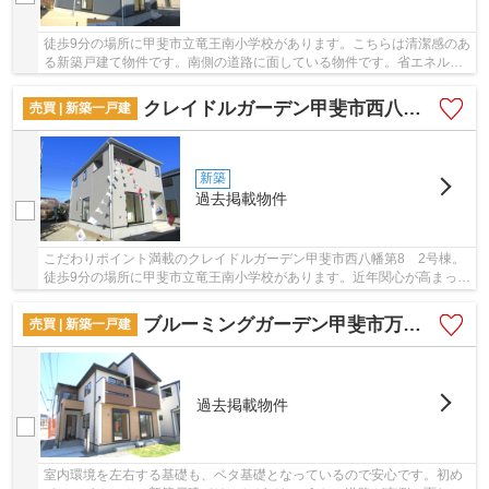
徒歩9分の場所に甲斐市立竜王南小学校があります。こちらは清潔感のあ
る新築戸建て物件です。南側の道路に面している物件です。省エネルギ
ー対策により断熱性も高く、空調設備費も抑え...
クレイドルガーデン甲斐市西八幡第8 2号棟
売買 | 新築一戸建
新築
過去掲載物件
こだわりポイント満載のクレイドルガーデン甲斐市西八幡第8 2号棟。
徒歩9分の場所に甲斐市立竜王南小学校があります。近年関心が高まって
いるエコを意識した省エネ対策がなされていま...
ブルーミングガーデン甲斐市万才 2号棟
売買 | 新築一戸建
過去掲載物件
室内環境を左右する基礎も、ベタ基礎となっているので安心です。初め