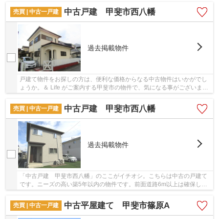
中古戸建 甲斐市西八幡
売買 | 中古一戸建
過去掲載物件
戸建て物件をお探しの方は、便利な価格からなる中古物件はいかがでし
ょうか。＆ Life がご案内する甲斐市の物件で、気になる事がございまし
たら055-288-1408かskys_kohu@skyservice.co...
中古戸建 甲斐市西八幡
売買 | 中古一戸建
過去掲載物件
「中古戸建 甲斐市西八幡」のここがイチオシ。こちらは中古の戸建て
です。ニーズの高い築5年以内の物件です。前面道路6m以上は確保して
いるので車の出し入れもラクラクです。甲斐市に...
中古平屋建て 甲斐市篠原A
売買 | 中古一戸建