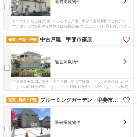
過去掲載物件
多くの方からご好評頂いている中古戸建 甲斐市富竹新田のご紹介で
す。コチラの好条件な物件には前面道路6m以上という仕様も付いてきま
す。平成28年6月築の物件です。中古の戸建て物件...
中古戸建 甲斐市篠原
売買 | 中古一戸建
過去掲載物件
中央線竜王駅周辺物件：中古戸建 甲斐市篠原。こちらの物件はコンビ
ニまでの距離が479mです。中古の戸建て物件のご紹介です。中央線竜王
から歩いて行ける距離の不動産を求めるのであ...
ブルーミングガーデン 甲斐市万才 1号棟
売買 | 新築一戸建
過去掲載物件