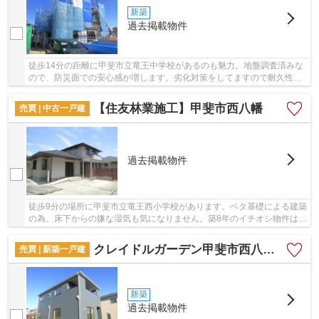
新築
過去掲載物件
徒歩14分の距離に甲斐市立竜王中学校があるのも魅力。地盤調査済みな
ので、防災面での安心感が増します。劣化対策をしてますので耐久性の
高い建材を使っています。室内環境まで左右す...
【住友林業施工】甲斐市西八幡
売買 | 中古一戸建
過去掲載物件
徒歩9分の場所に甲斐市立竜王西小学校があります。ベタ基礎による建築
の為、床下からの嫌な湿気も気になりません。築8年のイチオシ物件はこ
ちらです,。安心の前面道路6m以上の条件を備...
クレイドルガーデン甲斐市西八幡第8 1号棟
売買 | 新築一戸建
新築
過去掲載物件