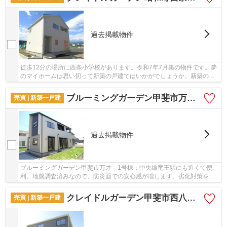
過去掲載物件
徒歩12分の場所に西条小学校があります。令和7年7月築の物件です。夢
のマイホームは思い切って新築の戸建てはいかがでしょうか。新築の物
件を検討中の方はぜひ一度こちらの物件をご覧...
ブルーミングガーデン甲斐市万才 1号棟
売買 | 新築一戸建
過去掲載物件
ブルーミングガーデン甲斐市万才 1号棟：中央線竜王駅にも近くて便
利。地盤調査済みなので、防災面での安心感が増します。劣化対策をし
ていますので、見た目だけでなく構造からしっか...
クレイドルガーデン甲斐市西八幡第7 2号棟
売買 | 新築一戸建