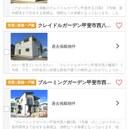
こだわりポイント満載のクレイドルガーデン甲斐市玉川第2 2号棟。室
内環境まで左右する基礎は、強靭なベタ基礎となっております。こちら
は清潔感のある新築戸建て物件です。陽射しの...
クレイドルガーデン甲斐市西八幡第7 1号棟
売買 | 新築一戸建
過去掲載物件
ぜひ一度見ていただきたい、「クレイドルガーデン甲斐市西八幡第7 1
号棟」です。内外装共に綺麗な新築戸建ての物件はいかがでしょうか。
ベタ基礎なので床下の湿気も気になりません。...
ブルーミングガーデン甲斐市西八幡2期 1号棟
売買 | 新築一戸建
過去掲載物件
「ブルーミングガーデン甲斐市西八幡2期 1号棟」のここがイチオシ。
室内環境まで左右する基礎は、強靭なベタ基礎となっております。地盤