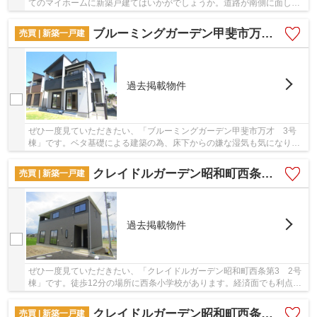
てのマイホームに新築戸建てはいかがでしょうか。道路が南側に面して
いるので、とてもニーズが高いです。省エネル...
ブルーミングガーデン甲斐市万才 3号棟
売買 | 新築一戸建
過去掲載物件
ぜひ一度見ていただきたい、「ブルーミングガーデン甲斐市万才 3号
棟」です。ベタ基礎による建築の為、床下からの嫌な湿気も気になりま
せん。地盤が弱いと大惨事になりかねませんので...
クレイドルガーデン昭和町西条第3 2号棟
売買 | 新築一戸建
過去掲載物件
ぜひ一度見ていただきたい、「クレイドルガーデン昭和町西条第3 2号
棟」です。徒歩12分の場所に西条小学校があります。経済面でも利点の
ある、省エネ対策等級を持つ物件となっていま...
クレイドルガーデン昭和町西条第3 1号棟
売買 | 新築一戸建