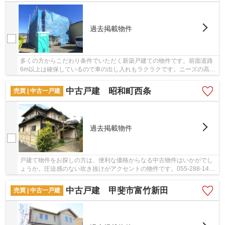
過去掲載物件
多くの方からこだわり条件でいただく新築戸建ての物件です。前面道路
6m以上は確保しているので車の出し入れもラクラクです。ニーズの高い
地震に強い物件はベタ基礎の物件です。ライフ...
中古戸建 昭和町西条
売買 | 中古一戸建
過去掲載物件
戸建て物件をお探しの方は、便利な価格からなる中古物件はいかがでし
ょうか。圧迫感のない吹き抜けがアクセントの物件です。055-288-1408
から＆ Lifeへとご連絡いただければ、素敵な不...
中古戸建 甲斐市富竹新田
売買 | 中古一戸建