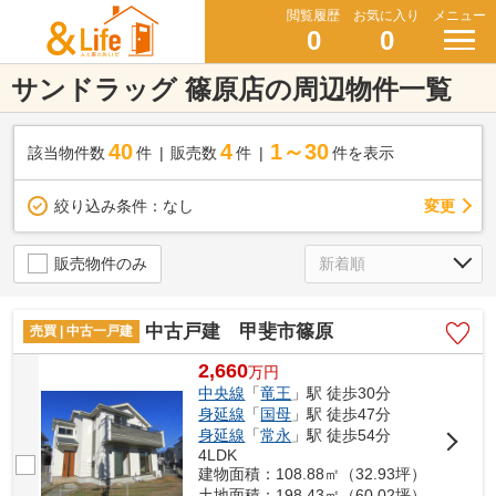
閲覧履歴
お気に入り
メニュー
0
0
サンドラッグ 篠原店の周辺物件一覧
40
4
1～30
該当物件数
件
販売数
件
件を表示
変更
絞り込み条件：
なし
販売物件のみ
中古戸建 甲斐市篠原
売買 | 中古一戸建
2,660
万
円
中央線
「
竜王
」駅 徒歩30分
身延線
「
国母
」駅 徒歩47分
身延線
「
常永
」駅 徒歩54分
4LDK
建物面積：108.88㎡（32.93坪）
土地面積：198.43㎡（60.02坪）