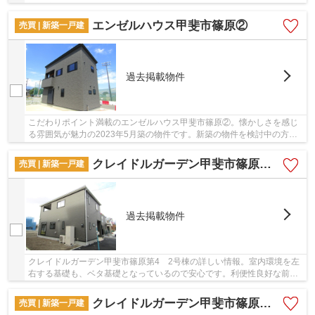
調査済みの物件です。近年関心が高まっている...
エンゼルハウス甲斐市篠原②
売買 | 新築一戸建
過去掲載物件
こだわりポイント満載のエンゼルハウス甲斐市篠原②。懐かしさを感じ
る雰囲気が魅力の2023年5月築の物件です。新築の物件を検討中の方は
ぜひ一度こちらの物件をご覧ください。築2年以内...
クレイドルガーデン甲斐市篠原第4 2号棟
売買 | 新築一戸建
過去掲載物件
クレイドルガーデン甲斐市篠原第4 2号棟の詳しい情報。室内環境を左
右する基礎も、ベタ基礎となっているので安心です。利便性良好な前面
道路6m以上の物件をご検討くださいませ。一生...
クレイドルガーデン甲斐市篠原第4 1号棟
売買 | 新築一戸建