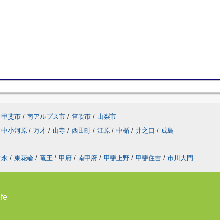
甲斐市
/
南アルプス市
/
笛吹市
/
山梨市
中小河原
/
万才
/
山寺
/
西田町
/
江原
/
中楯
/
井之口
/
成島
常永
/
東花輪
/
竜王
/
甲府
/
南甲府
/
甲斐上野
/
甲斐住吉
/
市川大門
fe