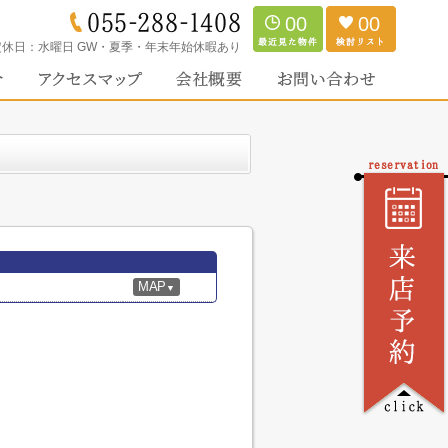
00
00
定休日：
水曜日 GW・夏季・年末年始休暇あり
MAP
▼