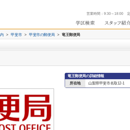
営業時間：
9:30～18:00
内
>
甲斐市
>
甲斐市の郵便局
>
竜王郵便局
竜王郵便局の詳細情報
所在地
山梨県甲斐市名取12-1