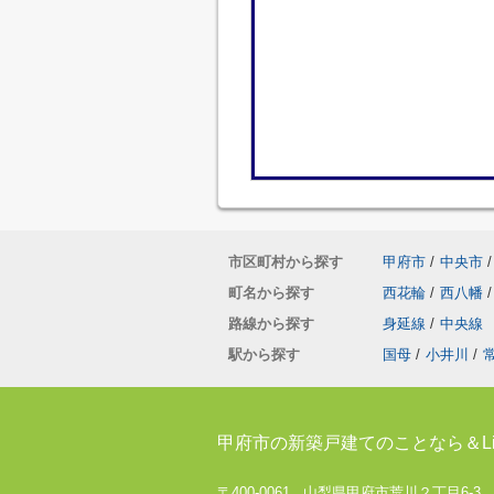
市区町村から探す
甲府市
/
中央市
/
町名から探す
西花輪
/
西八幡
/
路線から探す
身延線
/
中央線
駅から探す
国母
/
小井川
/
甲府市の新築戸建てのことなら＆Li
〒400-0061 山梨県甲府市荒川２丁目6-3