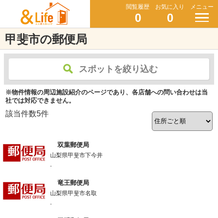
閲覧履歴
お気に入り
メニュー
0
0
甲斐市の郵便局
スポットを絞り込む
※物件情報の周辺施設紹介のページであり、各店舗への問い合わせは当
社では対応できません。
該当件数
5
件
双葉郵便局
山梨県甲斐市下今井
-
竜王郵便局
山梨県甲斐市名取
-