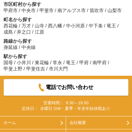
市区町村から探す
甲府市
/
中央市
/
甲斐市
/
南アルプス市
/
笛吹市
/
山梨市
町名から探す
西花輪
/
万才
/
山寺
/
西八幡
/
中小河原
/
中下条
/
竜王
/
成島
/
井之口
/
江原
路線から探す
身延線
/
中央線
駅から探す
国母
/
小井川
/
東花輪
/
常永
/
竜王
/
甲府
/
南甲府
/
甲斐上野
/
甲斐住吉
/
市川大門
電話でお問い合わせ
営業時間：
9:30～18:00
定休日：
水曜日 GW・夏季・年末年始休暇あり
ホーム
会社概要