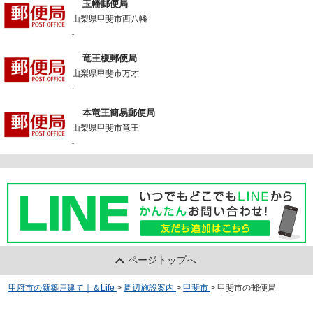
玉幡郵便局
山梨県甲斐市西八幡
-
竜王榎郵便局
山梨県甲斐市万才
-
本竜王簡易郵便局
山梨県甲斐市竜王
-
ページトップへ
甲府市の新築戸建て｜＆Life
>
周辺施設案内
>
甲斐市
>
甲斐市の郵便局