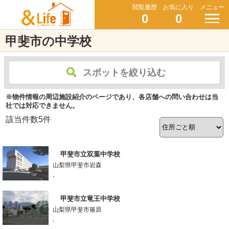
閲覧履歴
お気に入り
メニュー
0
0
甲斐市の中学校
スポットを絞り込む
※物件情報の周辺施設紹介のページであり、各店舗への問い合わせは当
社では対応できません。
該当件数
5
件
甲斐市立双葉中学校
山梨県甲斐市岩森
-
甲斐市立竜王中学校
山梨県甲斐市篠原
-