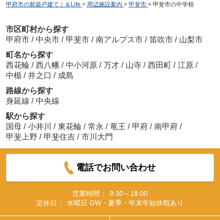
甲府市の新築戸建て｜＆Life
>
周辺施設案内
>
甲斐市
>
甲斐市の中学校
市区町村から探す
甲府市
/
中央市
/
甲斐市
/
南アルプス市
/
笛吹市
/
山梨市
町名から探す
西花輪
/
西八幡
/
中小河原
/
万才
/
山寺
/
西田町
/
江原
/
中楯
/
井之口
/
成島
路線から探す
身延線
/
中央線
駅から探す
国母
/
小井川
/
東花輪
/
常永
/
竜王
/
甲府
/
南甲府
/
甲斐上野
/
甲斐住吉
/
市川大門
電話でお問い合わせ
営業時間：
9:30～18:00
定休日：
水曜日 GW・夏季・年末年始休暇あり