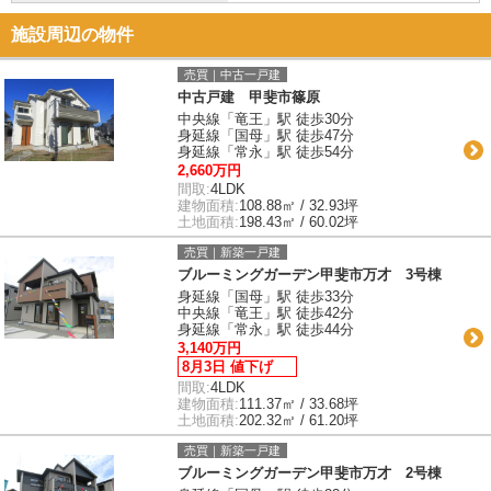
施設周辺の物件
売買｜中古一戸建
中古戸建 甲斐市篠原
中央線「竜王」駅 徒歩30分
身延線「国母」駅 徒歩47分
身延線「常永」駅 徒歩54分
2,660万円
間取:
4LDK
建物面積:
108.88㎡ / 32.93坪
土地面積:
198.43㎡ / 60.02坪
売買｜新築一戸建
ブルーミングガーデン甲斐市万才 3号棟
身延線「国母」駅 徒歩33分
中央線「竜王」駅 徒歩42分
身延線「常永」駅 徒歩44分
3,140万円
8月3日 値下げ
間取:
4LDK
建物面積:
111.37㎡ / 33.68坪
土地面積:
202.32㎡ / 61.20坪
売買｜新築一戸建
ブルーミングガーデン甲斐市万才 2号棟