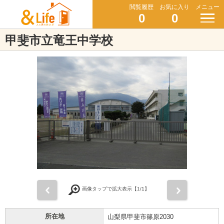
閲覧履歴
お気に入り
メニュー
0
0
甲斐市立竜王中学校
前
次
画像タップで拡大表示【
1
/1】
所在地
山梨県甲斐市篠原2030