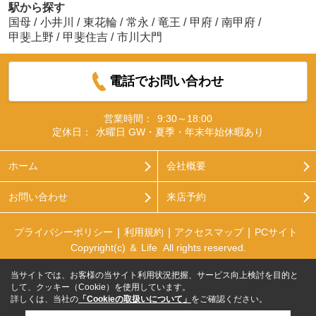
駅から探す
国母
/
小井川
/
東花輪
/
常永
/
竜王
/
甲府
/
南甲府
/
甲斐上野
/
甲斐住吉
/
市川大門
電話でお問い合わせ
営業時間：
9:30～18:00
定休日：
水曜日 GW・夏季・年末年始休暇あり
ホーム
会社概要
お問い合わせ
来店予約
プライバシーポリシー
利用規約
アクセスマップ
PCサイト
Copyright(c) ＆ Life All rights reserved.
当サイトでは、お客様の当サイト利用状況把握、サービス向上検討を目的と
して、クッキー（Cookie）を使用しています。
詳しくは、当社の
「Cookieの取扱いについて」
をご確認ください。