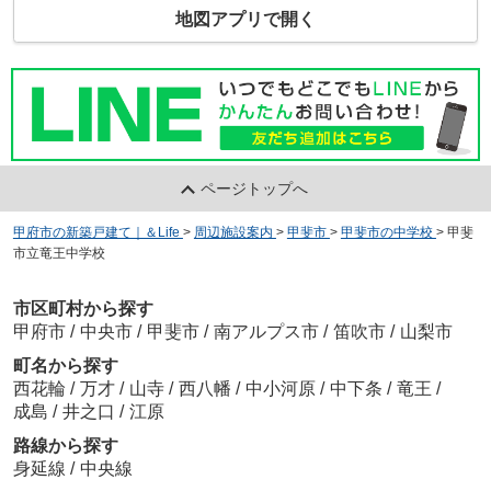
地図アプリで開く
ページトップへ
甲府市の新築戸建て｜＆Life
>
周辺施設案内
>
甲斐市
>
甲斐市の中学校
>
甲斐
市立竜王中学校
市区町村から探す
甲府市
/
中央市
/
甲斐市
/
南アルプス市
/
笛吹市
/
山梨市
町名から探す
西花輪
/
万才
/
山寺
/
西八幡
/
中小河原
/
中下条
/
竜王
/
成島
/
井之口
/
江原
路線から探す
身延線
/
中央線