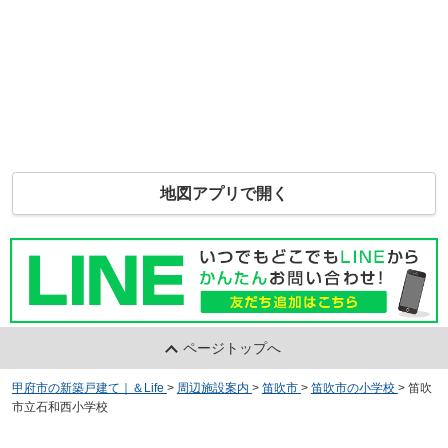
地図アプリで開く
ページトップへ
甲府市の新築戸建て｜＆Life
>
周辺施設案内
>
笛吹市
>
笛吹市の小学校
>
笛吹
市立石和西小学校