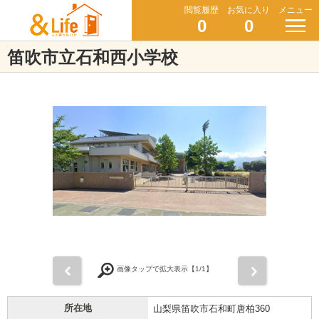
閲覧履歴
お気に入り
メニュー
0
0
笛吹市立石和西小学校
前
次
画像タップで拡大表示【
1
/1】
所在地
山梨県笛吹市石和町唐柏360