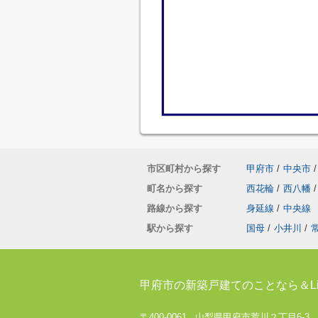
市区町村から探す
甲府市
/
中央市
/
町名から探す
西花輪
/
西八幡
/
路線から探す
身延線
/
中央線
駅から探す
国母
/
小井川
/
甲府市の新築戸建てのことなら＆Li
〒400-0061 山梨県甲府市荒川２丁目6-3