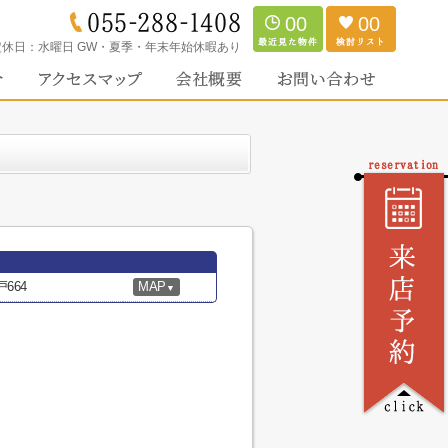
00
00
定休日：
水曜日 GW・夏季・年末年始休暇あり
664
MAP
▼