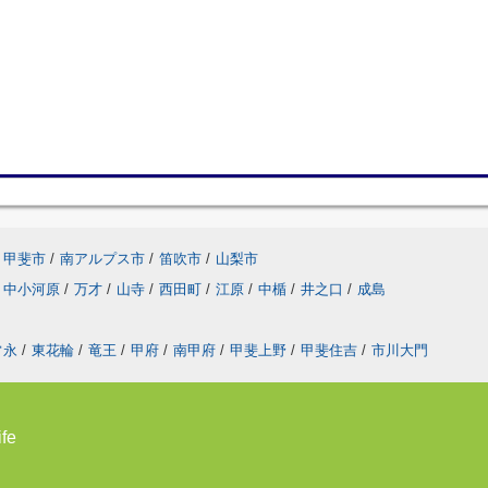
甲斐市
/
南アルプス市
/
笛吹市
/
山梨市
中小河原
/
万才
/
山寺
/
西田町
/
江原
/
中楯
/
井之口
/
成島
常永
/
東花輪
/
竜王
/
甲府
/
南甲府
/
甲斐上野
/
甲斐住吉
/
市川大門
fe