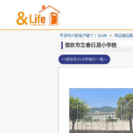
甲府市の新築戸建て｜＆Life
>
周辺施設案
笛吹市立春日居小学校
<<笛吹市の小学校の一覧へ