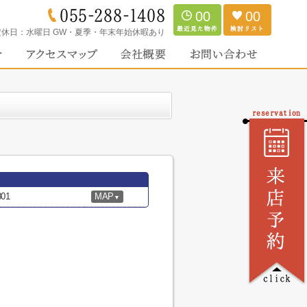
00
00
定休日：
水曜日 GW・夏季・年末年始休暇あり
01
MAP
▼