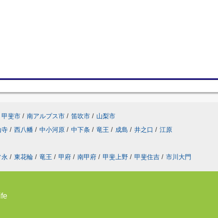
甲斐市
/
南アルプス市
/
笛吹市
/
山梨市
山寺
/
西八幡
/
中小河原
/
中下条
/
竜王
/
成島
/
井之口
/
江原
常永
/
東花輪
/
竜王
/
甲府
/
南甲府
/
甲斐上野
/
甲斐住吉
/
市川大門
fe