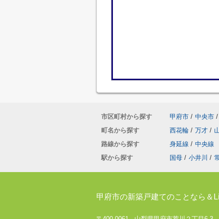
市区町村から探す
甲府市
/
中央市
/
町名から探す
西花輪
/
万才
/
路線から探す
身延線
/
中央線
駅から探す
国母
/
小井川
/
甲府市の新築戸建てのことなら＆Li
〒400-0061 山梨県甲府市荒川２丁目6-3