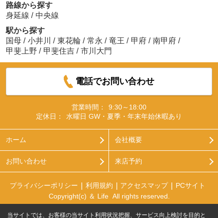
路線から探す
身延線
/
中央線
駅から探す
国母
/
小井川
/
東花輪
/
常永
/
竜王
/
甲府
/
南甲府
/
甲斐上野
/
甲斐住吉
/
市川大門
電話でお問い合わせ
営業時間：
9:30～18:00
定休日：
水曜日 GW・夏季・年末年始休暇あり
ホーム
会社概要
お問い合わせ
来店予約
プライバシーポリシー
利用規約
アクセスマップ
PCサイト
Copyright(c) ＆ Life All rights reserved.
当サイトでは、お客様の当サイト利用状況把握、サービス向上検討を目的と