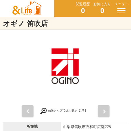
閲覧履歴
お気に入り
メニュー
0
0
オギノ 笛吹店
前
次
画像タップで拡大表示【
1
/1】
所在地
山梨県笛吹市石和町広瀬225