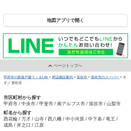
地図アプリで開く
ページトップへ
甲府市の新築戸建て｜＆Life
>
周辺施設案内
>
笛吹市
>
笛吹市のスーパー
>
オ
ギノ 笛吹店
市区町村から探す
甲府市
/
中央市
/
甲斐市
/
南アルプス市
/
笛吹市
/
山梨市
町名から探す
西花輪
/
万才
/
山寺
/
西八幡
/
中小河原
/
中下条
/
竜王
/
成島
/
井之口
/
江原