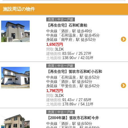
施設周辺の物件
売買｜中古一戸建
【再生住宅】石和町唐柏
中央線「酒折」駅 徒歩49分
中央線「石和温泉」駅 徒歩45分
身延線「南甲府」駅 徒歩52分
1,650万円
間取:
3LDK
建物面積:
83.55㎡ / 25.27坪
土地面積:
138.90㎡ / 42.01坪
売買｜中古一戸建
【再生住宅】笛吹市石和町小石和
中央線「石和温泉」駅 徒歩52分
中央線「酒折」駅 徒歩62分
身延線「甲斐住吉」駅 徒歩62分
1,798万円
間取:
3LDK
建物面積:
91.43㎡ / 27.65坪
土地面積:
178.89㎡ / 54.11坪
売買｜中古一戸建
【2004年築】笛吹市石和町今井
中央線「酒折」駅 徒歩50分
中央線「石和温泉」駅 徒歩56分