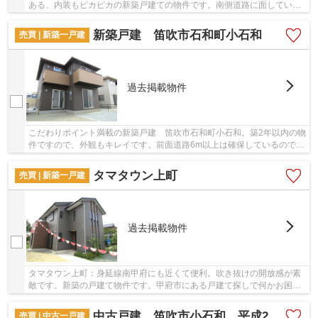
ある、内装もピカピカの新築戸建ての物件です。南側道路に面している
ため、日当たりを確保する事が出来ます。令和...
新築戸建 笛吹市石和町小石和
売買 | 新築一戸建
過去掲載物件
こだわりポイント満載の新築戸建 笛吹市石和町小石和。築2年以内の物
件ですので、外観もキレイです。前面道路6m以上は確保しているので車
の出し入れもラクラクです。築5年以内のまだ...
タマタウン上町
売買 | 新築一戸建
過去掲載物件
タマタウン上町：身延線南甲府にも近くて便利。吹き抜けの開放感が素
敵です。新築の戸建て物件です。甲府市にある戸建て探しで何かお困り
の事がございましたら、地域に強い当社が解決...
中古戸建 笛吹市小石和 平成26年築
売買 | 中古一戸建