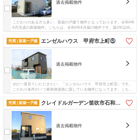
過去掲載物件
こだわりのある方も多い、新築の戸建て物件となっております。令和4年
6月完成の新築物件。こちらは、令和4年6月築の物件です。築2年以内の
物件ですので、外観もキレイです。055-288-14...
エンゼルハウス 甲府市上町⑤
売買 | 新築一戸建
過去掲載物件
ぜひ一度見ていただきたい、「エンゼルハウス 甲府市上町⑤」です。
こだわり条件の一つ東南側道路に面している物件になってます。こちら
は清潔感のある新築戸建て物件です。甲府市にあ...
クレイドルガーデン笛吹市石和町東油川第1
売買 | 新築一戸建
過去掲載物件