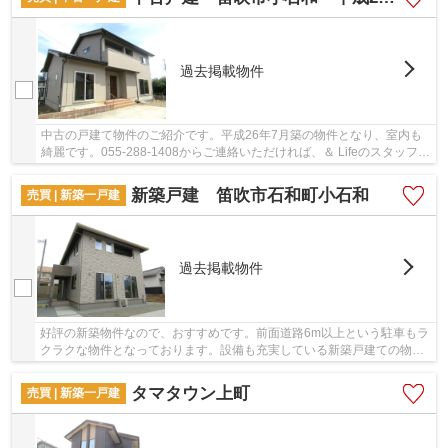
過去掲載物件
中古の戸建て物件のご紹介です。平成26年7月築の物件となり、室内も
綺麗です。055-288-1408からご連絡いただければ、＆ Lifeのスタッフが
ご要望に合った不動産をお探し致します。
新築戸建 笛吹市石和町小石和
売買 | 新築一戸建
過去掲載物件
好評の新築物件なので、おすすめです。前面道路6m以上という駐車もラ
クラクな物件となっております。設備も充実している新築戸建ての物件
はいかがでしょうか。令和5年3月築のコチラの...
タマタウン上町
売買 | 新築一戸建