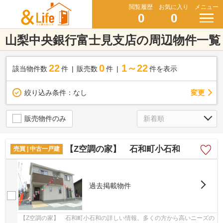
閲覧履歴
お気に入り
メニュー
0
0
山梨中央銀行富士見支店の周辺物件一覧
22
0
1～22
該当物件数
件
販売数
件
件を表示
変更
絞り込み条件：
なし
販売物件のみ
【Z空調の家】 石和町小石和
売買 | 中古一戸建
過去掲載物件
【Z空調の家】 石和町小石和の詳しい情報。多くの方から高いニーズの