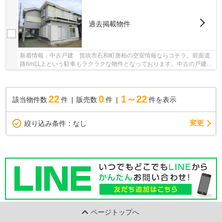
過去掲載物件
新着情報：中古戸建 笛吹市石和町唐柏の空室情報ならコチラ。前面道
路6m以上という駐車もラクラクな物件となっております。中古の戸建て
物件は、経済的なメリットが大きいのが特徴で...
22
0
1～22
該当物件数
件
販売数
件
件を表示
変更
絞り込み条件：
なし
ページトップへ