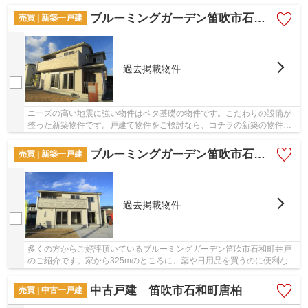
築の物件です。吹き抜けとなっているので天井が...
ブルーミングガーデン笛吹市石和町井戸
売買 | 新築一戸建
過去掲載物件
ニーズの高い地震に強い物件はベタ基礎の物件です。こだわりの設備が
整った新築物件です。戸建て物件をご検討なら、コチラの新築の物件を
ご覧ください。幅広い層の方にお勧め。令和4年...
ブルーミングガーデン笛吹市石和町井戸
売買 | 新築一戸建
過去掲載物件
多くの方からご好評頂いているブルーミングガーデン笛吹市石和町井戸
のご紹介です。家から325mのところに、薬や日用品を買うのに便利なウ
エルシア石和店があります。南側道路に接して...
中古戸建 笛吹市石和町唐柏
売買 | 中古一戸建