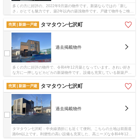
多くの方に好評の、2022年9月築の物件です。新築ならではの「新し
さ」がとても魅力です。築2年以内の築浅物件です。戸建て物件をご検討
なら、コチラの新築の物件をご覧ください。笛吹...
タマタウン七沢町
売買 | 新築一戸建
過去掲載物件
多くの方に好評の物件で、令和4年12月築となっています。きれい好き
な方に一押しなピカピカの新築物件です。設備も充実している新築戸建
ての物件はいかがでしょうか。安心の前面道路6m...
タマタウン七沢町
売買 | 新築一戸建
過去掲載物件
タマタウン七沢町：中央線酒折にも近くて便利。こちらの土地は前面道
路6m以上です。利便性の高い設備も充実した、高ニーズな令和4年12月