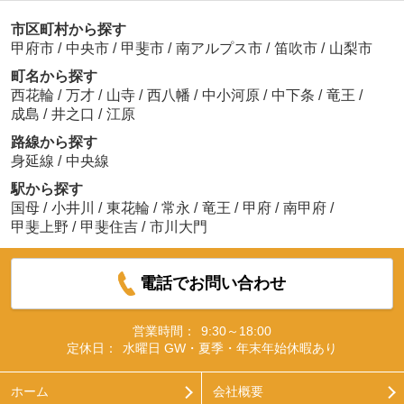
市区町村から探す
甲府市
/
中央市
/
甲斐市
/
南アルプス市
/
笛吹市
/
山梨市
町名から探す
西花輪
/
万才
/
山寺
/
西八幡
/
中小河原
/
中下条
/
竜王
/
成島
/
井之口
/
江原
路線から探す
身延線
/
中央線
駅から探す
国母
/
小井川
/
東花輪
/
常永
/
竜王
/
甲府
/
南甲府
/
甲斐上野
/
甲斐住吉
/
市川大門
電話でお問い合わせ
営業時間：
9:30～18:00
定休日：
水曜日 GW・夏季・年末年始休暇あり
ホーム
会社概要