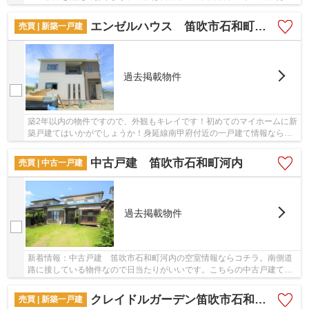
物件情報が満載です。お客様が夢に描いていた...
エンゼルハウス 笛吹市石和町今井
売買 | 新築一戸建
過去掲載物件
築2年以内の物件ですので、外観もキレイです！初めてのマイホームに新
築戸建てはいかがでしょうか！身延線南甲府付近の一戸建て情報なら、
当社までお問い合わせください！skys_kohu@sk...
中古戸建 笛吹市石和町河内
売買 | 中古一戸建
過去掲載物件
新着情報：中古戸建 笛吹市石和町河内の空室情報ならコチラ。南側道
路に接している物件なので日当たりがいいです。こちらの中古戸建て物
件は、子育ての環境としてもうってつけです。...
クレイドルガーデン笛吹市石和町唐柏第1 1号棟
売買 | 新築一戸建