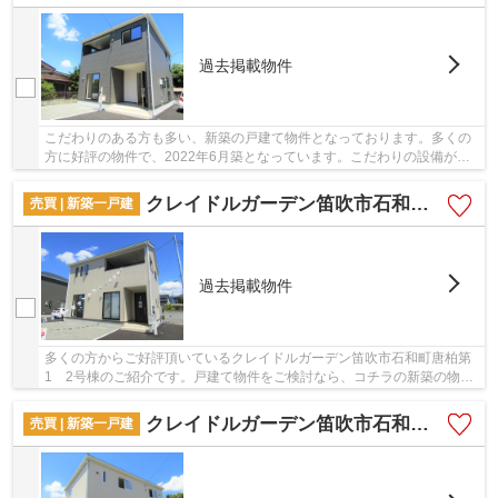
過去掲載物件
こだわりのある方も多い、新築の戸建て物件となっております。多くの
方に好評の物件で、2022年6月築となっています。こだわりの設備が整
った新築物件です。笛吹市に位置する中央線石和...
クレイドルガーデン笛吹市石和町唐柏第1 2号棟
売買 | 新築一戸建
過去掲載物件
多くの方からご好評頂いているクレイドルガーデン笛吹市石和町唐柏第
1 2号棟のご紹介です。戸建て物件をご検討なら、コチラの新築の物件
をご覧ください。築2年以内の物件ですので、外...
クレイドルガーデン笛吹市石和町唐柏第1 3号棟
売買 | 新築一戸建