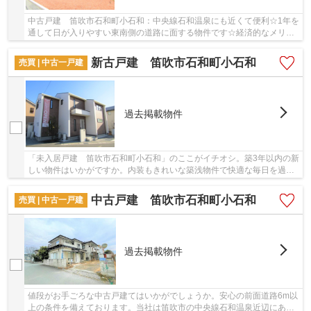
中古戸建 笛吹市石和町小石和：中央線石和温泉にも近くて便利☆1年を
通して日が入りやすい東南側の道路に面する物件です☆経済的なメリッ
トも大きい、中古の戸建て物件☆笛吹市の中央線...
新古戸建 笛吹市石和町小石和
売買 | 中古一戸建
過去掲載物件
「未入居戸建 笛吹市石和町小石和」のここがイチオシ。築3年以内の新
しい物件はいかがですか。内装もきれいな築浅物件で快適な毎日を過ご
しませんか。笛吹市での戸建てを購入するなら...
中古戸建 笛吹市石和町小石和
売買 | 中古一戸建
過去掲載物件
値段がお手ごろな中古戸建てはいかがでしょうか。安心の前面道路6m以
上の条件を備えております。当社は笛吹市の中央線石和温泉近辺にある