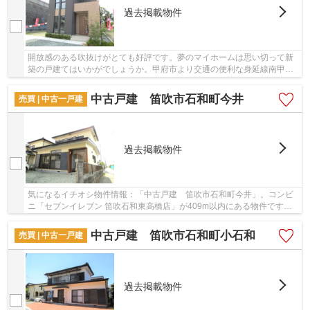
過去掲載物件
開放感のある吹抜けがとても好評です。夢のマイホームは思い切って新
築の戸建てはいかがでしょうか。甲府市より交通の便利な身延線南甲府
周辺の一戸建てはいかがでしょうか。ご予約はs...
中古戸建 笛吹市石和町今井
売買 | 中古一戸建
過去掲載物件
気になるイチオシ物件情報：「中古戸建 笛吹市石和町今井」。コンビ
ニ「セブンイレブン 笛吹石和東高橋店」が409m以内にある物件です。
中古の戸建て物件のご紹介です。身延線南甲府近...
中古戸建 笛吹市石和町小石和
売買 | 中古一戸建
過去掲載物件