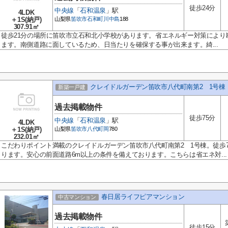
徒歩24分
中央線
「
石和温泉
」駅
4LDK
＋1S(納戸)
山梨県
笛吹市
石和町川中島
188
307.91㎡
徒歩21分の場所に笛吹市立石和北小学校があります。省エネルギー対策により
ます。南側道路に面しているため、日当たりを確保する事が出来ます。綺...
クレイドルガーデン笛吹市八代町南第2 1号棟
新築一戸建
過去掲載物件
徒歩75分
中央線
「
石和温泉
」駅
4LDK
＋1S(納戸)
山梨県
笛吹市
八代町岡
780
232.01㎡
こだわりポイント満載のクレイドルガーデン笛吹市八代町南第2 1号棟。徒歩
ります。安心の前面道路6m以上の条件を備えております。こちらは省エネ対...
春日居ライフピアマンション
中古マンション
過去掲載物件
徒歩15分