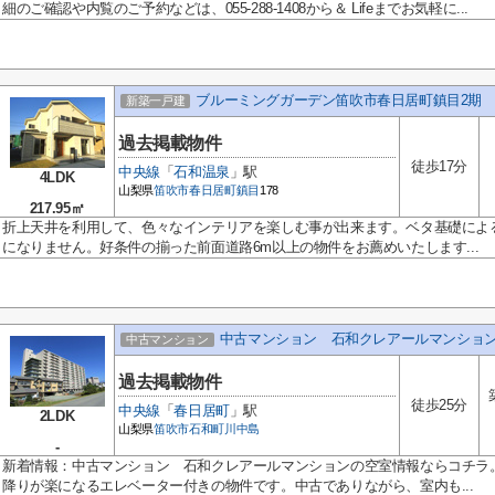
細のご確認や内覧のご予約などは、055-288-1408から＆ Lifeまでお気軽に...
ブルーミングガーデン笛吹市春日居町鎮目2期 
新築一戸建
過去掲載物件
徒歩17分
中央線
「
石和温泉
」駅
4LDK
山梨県
笛吹市
春日居町鎮目
178
217.95㎡
折上天井を利用して、色々なインテリアを楽しむ事が出来ます。ベタ基礎によ
になりません。好条件の揃った前面道路6m以上の物件をお薦めいたします...
中古マンション 石和クレアールマンショ
中古マンション
過去掲載物件
徒歩25分
中央線
「
春日居町
」駅
2LDK
山梨県
笛吹市
石和町川中島
-
新着情報：中古マンション 石和クレアールマンションの空室情報ならコチラ。
降りが楽になるエレベーター付きの物件です。中古でありながら、室内も...