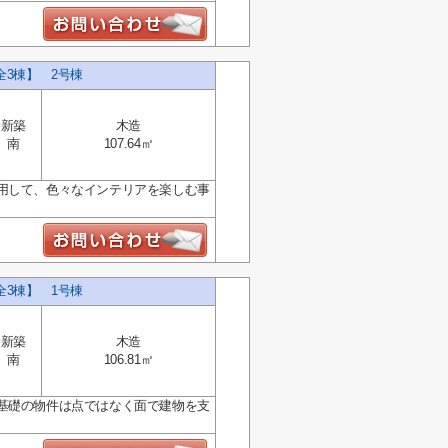
3棟】 2号棟
新築
木造
南
107.64㎡
用して、色々なインテリアを楽しむ事
3棟】 1号棟
新築
木造
南
106.81㎡
基礎の物件は点ではなく面で建物を支