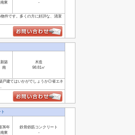
南東
-
る物件です。多くの方に好評な、清潔
新築
木造
南
98.81㎡
築戸建てはいかがでしょうか◎省エネ
.
ゾート
築36年
鉄骨鉄筋コンクリート
南東
-