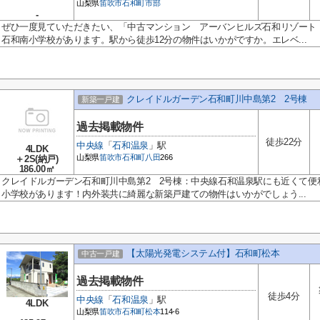
山梨県
笛吹市
石和町市部
-
ぜひ一度見ていただきたい、「中古マンション アーバンヒルズ石和リゾート 
石和南小学校があります。駅から徒歩12分の物件はいかがですか。エレベ...
クレイドルガーデン石和町川中島第2 2号棟
新築一戸建
過去掲載物件
徒歩22分
中央線
「
石和温泉
」駅
4LDK
山梨県
笛吹市
石和町八田
266
＋2S(納戸)
186.00㎡
クレイドルガーデン石和町川中島第2 2号棟：中央線石和温泉駅にも近くて便
小学校があります！内外装共に綺麗な新築戸建ての物件はいかがでしょう...
【太陽光発電システム付】石和町松本
中古一戸建
過去掲載物件
徒歩4分
中央線
「
石和温泉
」駅
4LDK
山梨県
笛吹市
石和町松本
114-6