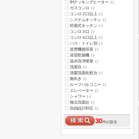
IHクッキングヒーター
(-)
ガスコンロ
(-)
コンロ２口以上
(-)
システムキッチン
(-)
対面式キッチン
(-)
コンロ３口
(-)
コンロ４口以上
(-)
バス・トイレ別
(-)
追焚機能浴室
(-)
浴室乾燥機
(-)
温水洗浄便座
(-)
洗面台
(-)
洗髪洗面化粧台
(-)
南向き
(-)
ルーフバルコニー
(-)
エレベーター
(-)
シャワー
(-)
独立洗面台
(-)
自由設計対応
(-)
30
件が該当