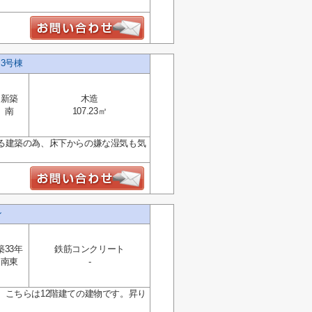
3号棟
新築
木造
南
107.23㎡
る建築の為、床下からの嫌な湿気も気
ン
築33年
鉄筋コンクリート
南東
-
こちらは12階建ての建物です。昇り