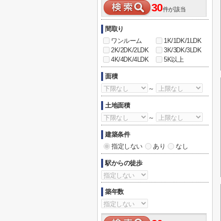
30
件が該当
間取り
ワンルーム
1K/1DK/1LDK
2K/2DK/2LDK
3K/3DK/3LDK
4K/4DK/4LDK
5K以上
面積
～
土地面積
～
建築条件
指定しない
あり
なし
駅からの徒歩
築年数