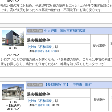
185.97㎡
幅広い層の方にお勧め。平成30年2月築の室内も広々とした物件で来客応対に
です。高い強度も持ったベタ基礎の物件は、不同沈下にも強く安心です。...
中古戸建 笛吹市石和町広瀬
中古一戸建
過去掲載物件
徒歩30分
中央線
「
石和温泉
」駅
4LDK
山梨県
笛吹市
石和町広瀬
49-6
217.39㎡
シロアリなどの害虫の侵入を防ぐなら、ベタ基礎の物件。こちらは中古の戸建
産をお探しなら、当社にお任せください。地元を知り尽くしたスタッフが...
【長期優良住宅】 甲府市川田町
中古一戸建
過去掲載物件
徒歩9分
中央線
「
石和温泉
」駅
3LDK
山梨県
甲府市
川田町
933-196
＋1S(納戸)
203.61㎡