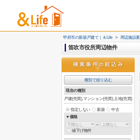
甲府市の新築戸建て｜＆Life
>
周辺施設案
笛吹市役所周辺物件
種別で絞り込む
現在の種別
戸建(売買),マンション(売買),土地(売買)
指定しない
新築
中古
▼価格
～
値下げ物件