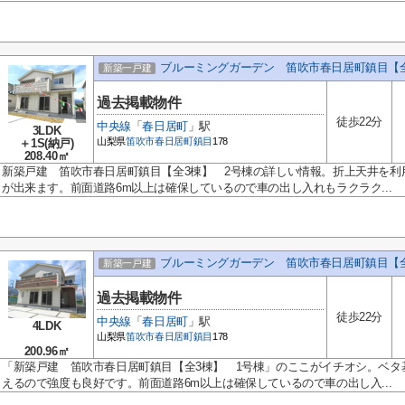
ブルーミングガーデン 笛吹市春日居町鎮目【全
新築一戸建
過去掲載物件
徒歩22分
中央線
「
春日居町
」駅
3LDK
山梨県
笛吹市
春日居町鎮目
178
＋1S(納戸)
208.40㎡
新築戸建 笛吹市春日居町鎮目【全3棟】 2号棟の詳しい情報。折上天井を利
が出来ます。前面道路6m以上は確保しているので車の出し入れもラクラク...
ブルーミングガーデン 笛吹市春日居町鎮目【全
新築一戸建
過去掲載物件
徒歩22分
中央線
「
春日居町
」駅
4LDK
山梨県
笛吹市
春日居町鎮目
178
200.96㎡
「新築戸建 笛吹市春日居町鎮目【全3棟】 1号棟」のここがイチオシ。ベタ
えるので強度も良好です。前面道路6m以上は確保しているので車の出し入...