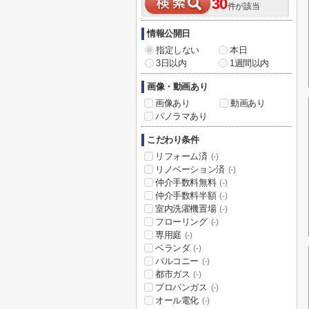
30
件が該当
情報公開日
指定しない
本日
3日以内
1週間以内
画像・動画あり
画像あり
動画あり
パノラマあり
こだわり条件
リフォーム済
(-)
リノベーション済
(-)
仲介手数料無料
(-)
仲介手数料半額
(-)
室内洗濯機置場
(-)
フローリング
(-)
専用庭
(-)
ベランダ
(-)
バルコニー
(-)
都市ガス
(-)
プロパンガス
(-)
オール電化
(-)