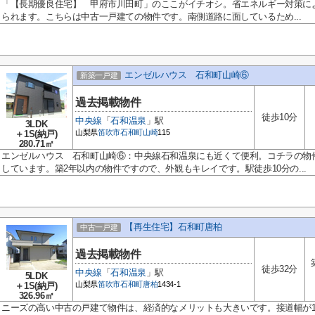
「【長期優良住宅】 甲府市川田町」のここがイチオシ。省エネルギー対策に
られます。こちらは中古一戸建ての物件です。南側道路に面しているため...
エンゼルハウス 石和町山崎⑥
新築一戸建
過去掲載物件
徒歩10分
中央線
「
石和温泉
」駅
3LDK
山梨県
笛吹市
石和町山崎
115
＋1S(納戸)
280.71㎡
エンゼルハウス 石和町山崎⑥：中央線石和温泉にも近くて便利。コチラの物
しています。築2年以内の物件ですので、外観もキレイです。駅徒歩10分の...
【再生住宅】石和町唐柏
中古一戸建
過去掲載物件
徒歩32分
中央線
「
石和温泉
」駅
5LDK
山梨県
笛吹市
石和町唐柏
1434-1
＋1S(納戸)
326.96㎡
ニーズの高い中古の戸建て物件は、経済的なメリットも大きいです。接道幅が1