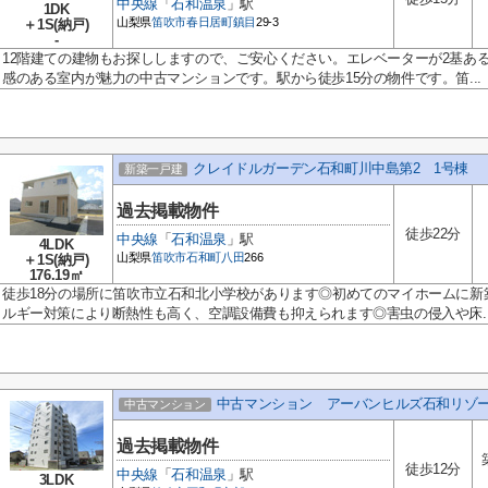
中央線
「
石和温泉
」駅
1DK
山梨県
笛吹市
春日居町鎮目
29-3
＋1S(納戸)
-
12階建ての建物もお探ししますので、ご安心ください。エレベーターが2基あ
感のある室内が魅力の中古マンションです。駅から徒歩15分の物件です。笛...
クレイドルガーデン石和町川中島第2 1号棟
新築一戸建
過去掲載物件
徒歩22分
中央線
「
石和温泉
」駅
4LDK
山梨県
笛吹市
石和町八田
266
＋1S(納戸)
176.19㎡
徒歩18分の場所に笛吹市立石和北小学校があります◎初めてのマイホームに新
ルギー対策により断熱性も高く、空調設備費も抑えられます◎害虫の侵入や床..
中古マンション アーバンヒルズ石和リ
中古マンション
過去掲載物件
徒歩12分
中央線
「
石和温泉
」駅
3LDK