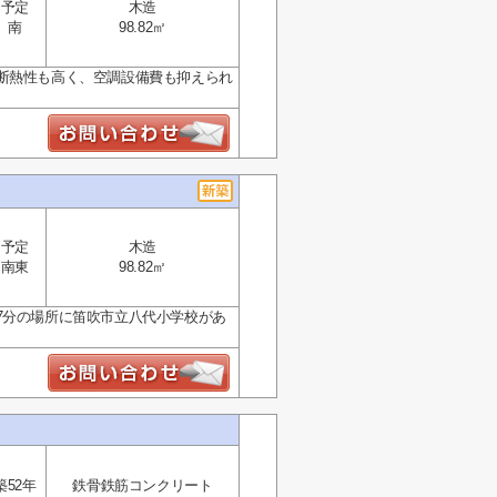
予定
木造
南
98.82㎡
断熱性も高く、空調設備費も抑えられ
予定
木造
南東
98.82㎡
7分の場所に笛吹市立八代小学校があ
築52年
鉄骨鉄筋コンクリート