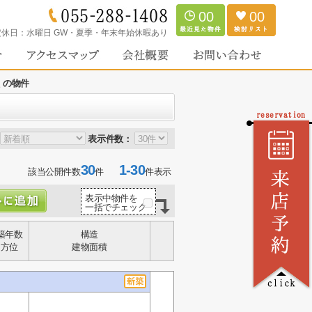
00
00
定休日：
水曜日 GW・夏季・年末年始休暇あり
くの物件
表示件数：
30
1-30
該当公開件数
件
件表示
表示中物件を
一括でチェック
築年数
構造
方位
建物面積