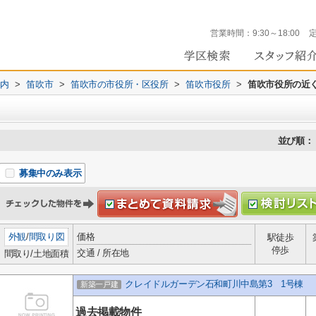
営業時間：
9:30～18:00
内
>
笛吹市
>
笛吹市の市役所・区役所
>
笛吹市役所
>
笛吹市役所の近
並び順：
募集中のみ表示
外観
/
間取り図
価格
駅徒歩
停歩
交通 / 所在地
間取り/土地面積
クレイドルガーデン石和町川中島第3 1号棟
新築一戸建
過去掲載物件