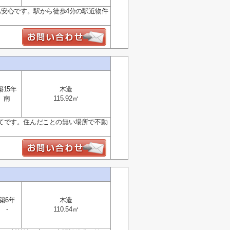
も安心です。駅から徒歩4分の駅近物件
築15年
木造
南
115.92㎡
てです。住んだことの無い場所で不動
築6年
木造
-
110.54㎡