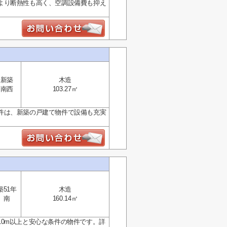
より断熱性も高く、空調設備費も抑え
新築
木造
南西
103.27㎡
件は、新築の戸建て物件で設備も充実
築51年
木造
南
160.14㎡
0m以上と安心な条件の物件です。詳