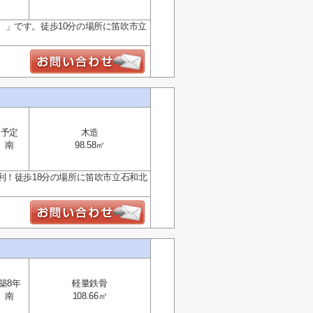
」です。徒歩10分の場所に笛吹市立
予定
木造
南
98.58㎡
利！徒歩18分の場所に笛吹市立石和北
築8年
軽量鉄骨
南
108.66㎡