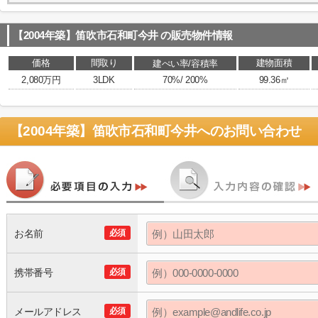
【2004年築】笛吹市石和町今井
の販売物件情報
価格
間取り
建物面積
建ぺい率/容積率
2,080万円
3LDK
70%/ 200%
99.36㎡
【2004年築】笛吹市石和町今井
へのお問い合わせ
お名前
必須
携帯番号
必須
メールアドレス
必須