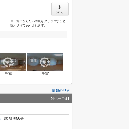
次へ
※ご覧になりたい写真をクリックすると
拡大されて表示されます。
洋室
洋室
情報の見方
【中古一戸建】
泉
」駅 徒歩56分