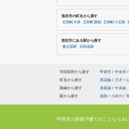
笛吹市の町名から探す
石和町今井
石和町唐柏
石和町小石和
笛吹市にある駅から探す
春日居町
石和温泉
市区町村から探す
甲府市
/
中央市
/
町名から探す
西花輪
/
万才
/
路線から探す
身延線
/
中央線
駅から探す
国母
/
小井川
/
甲府市の新築戸建てのことなら＆Li