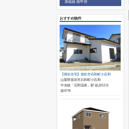
身延線 南甲府
おすすめ物件
【再生住宅】笛吹市石和町小石和
山梨県笛吹市石和町小石和
中央線「石和温泉」駅 徒歩52分
築47年