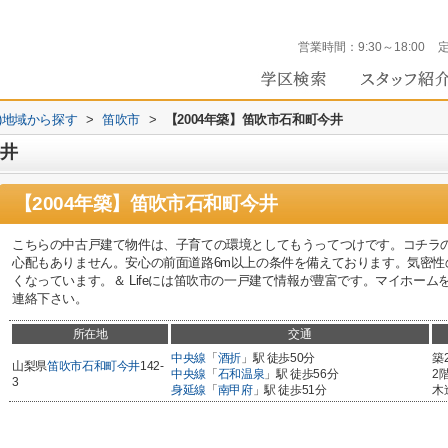
営業時間：
9:30～18:00
))地域から探す
>
笛吹市
>
【2004年築】笛吹市石和町今井
今井
【2004年築】笛吹市石和町今井
こちらの中古戸建て物件は、子育ての環境としてもうってつけです。コチラ
心配もありません。安心の前面道路6m以上の条件を備えております。気密性
くなっています。＆ Lifeには笛吹市の一戸建て情報が豊富です。マイホームを求め
連絡下さい。
所在地
交通
中央線
「
酒折
」駅 徒歩50分
築
山梨県
笛吹市
石和町今井
142-
中央線
「
石和温泉
」駅 徒歩56分
2
3
身延線
「
南甲府
」駅 徒歩51分
木