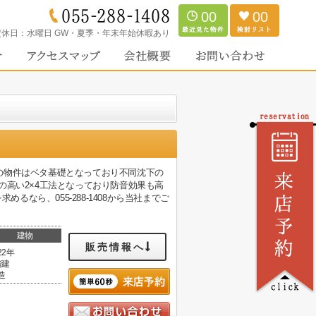
00
00
定休日：
水曜日 GW・夏季・年末年始休暇あり
の物件はベタ基礎となっており不同沈下の
の高い2×4工法となっており防音効果も高
るなら、055-288-1408から当社までご
建物
販売情報へ
22年
階建
造