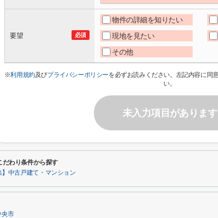
物件の詳細を知りたい
要望
必須
現地を見たい
その他
※
利用規約
及び
プライバシーポリシー
を必ずお読みください。左記内容に同
い。
未入力項目があります
るこだわり条件から探す
集】中古戸建て・マンション
中央市