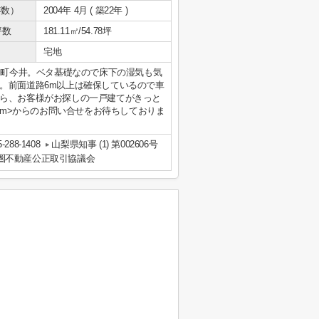
年数）
2004年 4月 ( 築22年 )
坪数
181.11㎡/54.78坪
宅地
和町今井。ベタ基礎なので床下の湿気も気
。前面道路6m以上は確保しているので車
ら、お客様がお探しの一戸建てがきっと
ail.com>からのお問い合せをお待ちしておりま
5-288-1408
山梨県知事 (1) 第002606号
圏不動産公正取引協議会