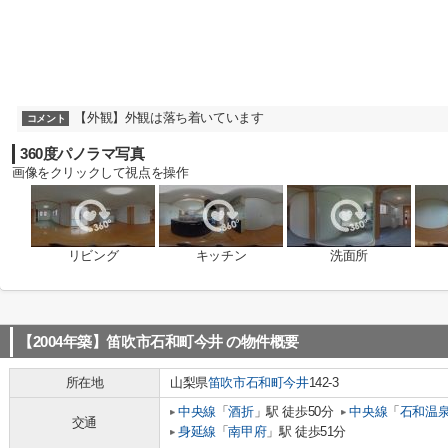
【外観】外観は落ち着いています
コメント
360度パノラマ写真
画像をクリックして視点を操作
リビング
キッチン
洗面所
【2004年築】笛吹市石和町今井
の物件概要
所在地
山梨県
笛吹市
石和町今井
142-3
中央線
「
酒折
」駅 徒歩50分
中央線
「
石和温
交通
身延線
「
南甲府
」駅 徒歩51分