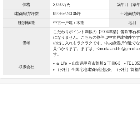
価格
2,080万円
築年月（築
建物面積/坪数
99.36㎡/30.05坪
土地面積/
種別/構造
中古一戸建 / 木造
地目
こだわりポイント満載の【2004年築】笛吹市石
になりません。こちらの物件は中古戸建物件です
備考
の出し入れもラクラクです。中央線酒折付近でな
見つかります。まずは、<morita.andlife@gm
す。
＆ Life
山梨県甲府市荒川２丁目6-3
TEL:05
取扱会社
（公社）全国宅地建物保証協会、（公社）首都