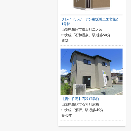
クレイドルガーデン御坂町二之宮第2
1号棟
山梨県笛吹市御坂町二之宮
中央線「石和温泉」駅 徒歩50分
新築
【再生住宅】石和町唐柏
山梨県笛吹市石和町唐柏
中央線「酒折」駅 徒歩49分
築46年