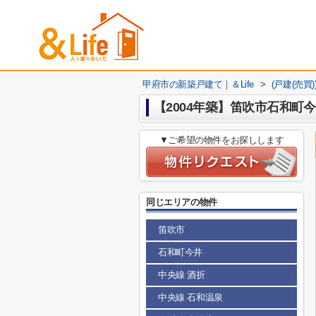
甲府市の新築戸建て｜＆Life
>
(戸建(売買
【2004年築】笛吹市石和町
▼ご希望の物件をお探しします
同じエリアの物件
笛吹市
石和町今井
中央線 酒折
中央線 石和温泉