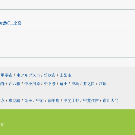
御坂町二之宮
甲斐市
/
南アルプス市
/
笛吹市
/
山梨市
山寺
/
西八幡
/
中小河原
/
中下条
/
竜王
/
成島
/
井之口
/
江原
常永
/
東花輪
/
竜王
/
甲府
/
南甲府
/
甲斐上野
/
甲斐住吉
/
市川大門
fe