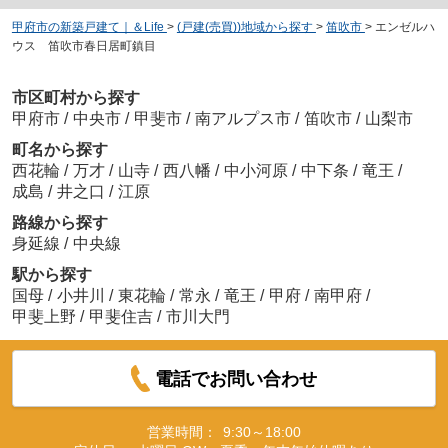
甲府市の新築戸建て｜＆Life
>
(戸建(売買))地域から探す
>
笛吹市
>
エンゼルハ
ウス 笛吹市春日居町鎮目
市区町村から探す
甲府市
/
中央市
/
甲斐市
/
南アルプス市
/
笛吹市
/
山梨市
町名から探す
西花輪
/
万才
/
山寺
/
西八幡
/
中小河原
/
中下条
/
竜王
/
成島
/
井之口
/
江原
路線から探す
身延線
/
中央線
駅から探す
国母
/
小井川
/
東花輪
/
常永
/
竜王
/
甲府
/
南甲府
/
甲斐上野
/
甲斐住吉
/
市川大門
電話でお問い合わせ
営業時間：
9:30～18:00