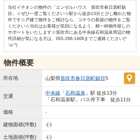
当社イチオシの物件の「エンゼルハウス 笛吹市春日居町鎮
目」☆ぜひ一度ご覧ください☆駅から徒歩13分と少し離れた物
件です☆戸建て物件をご検討なら、コチラの新築の物件をご覧
ください☆当社はお客様が笑顔になるよう、精一杯物件探しの
サポートをいたします☆笛吹市にある中央線石和温泉周辺の物
件詳細が気になる方は、055-288-1408までご連絡ください(*
´ω`*)
物件概要
所在地
山梨県
笛吹市
春日居町鎮目
5
中央線
「
石和温泉
」駅 徒歩13分
交通
「石和温泉駅」バス停下車 徒歩11分
価格
-
建物面積(坪数)
-(-)
土地面積(坪数)
-(-)