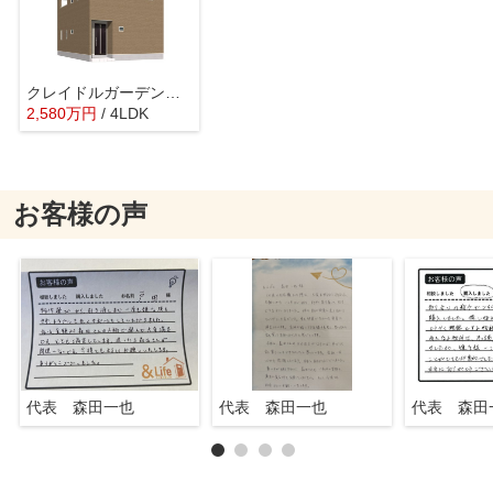
クレイドルガーデン御坂町二之宮第2 1号棟
2,580
万
円
/ 4LDK
お客様の声
代表 森田一也
代表 森田一也
代表 森田