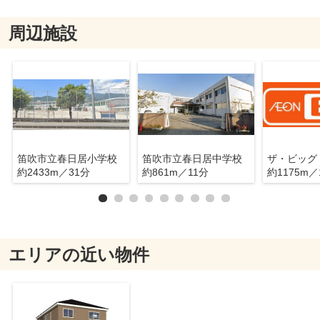
周辺施設
笛吹市立春日居小学校
笛吹市立春日居中学校
ザ・ビッグ
約2433m／31分
約861m／11分
約1175m／
エリアの近い物件