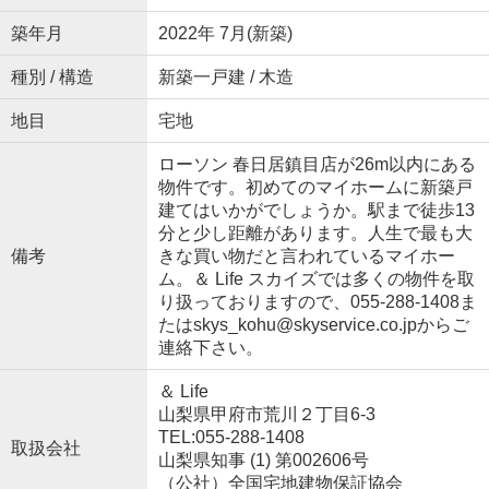
築年月
2022年 7月(新築)
種別 / 構造
新築一戸建 / 木造
地目
宅地
ローソン 春日居鎮目店が26m以内にある
物件です。初めてのマイホームに新築戸
建てはいかがでしょうか。駅まで徒歩13
分と少し距離があります。人生で最も大
備考
きな買い物だと言われているマイホー
ム。＆ Life スカイズでは多くの物件を取
り扱っておりますので、055-288-1408ま
たはskys_kohu@skyservice.co.jpからご
連絡下さい。
＆ Life
山梨県甲府市荒川２丁目6-3
TEL:055-288-1408
取扱会社
山梨県知事 (1) 第002606号
（公社）全国宅地建物保証協会