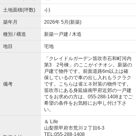
土地面積(坪数)
-(-)
築年月
2026年 5月(新築)
種別 / 構造
新築一戸建 / 木造
地目
宅地
「クレイドルガーデン笛吹市石和町河内
第3 2号棟」のここがイチオシ。新築の
戸建て物件です。前面道路6m以上は確
保しているので車の出し入れもラクラク
備考
です。こちらは省エネ対策の物件です。
笛吹市にある身延線南甲府近郊の一戸建
てをお求めの方は、055-288-1408までご
希望の条件をお気軽にお申し付け下さ
い。
＆ Life
山梨県甲府市荒川２丁目6-3
TEL:055-288-1408