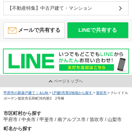
【不動産特集】中古戸建て・マンション
メールで共有する
LINEで共有する
ページトップへ
甲府市の新築戸建て｜＆Life
>
(戸建(売買))地域から探す
>
笛吹市
>
クレイドル
ガーデン笛吹市石和町河内第3 2号棟
市区町村から探す
甲府市
/
中央市
/
甲斐市
/
南アルプス市
/
笛吹市
/
山梨市
町名から探す