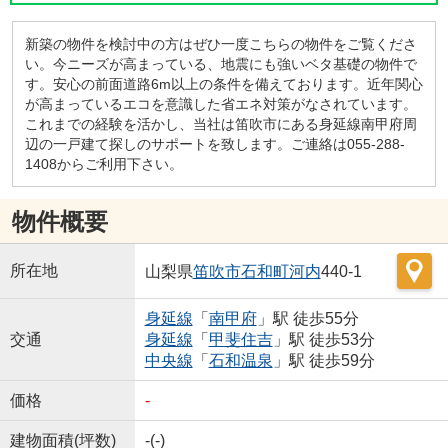
新築の物件を検討中の方はぜひ一度こちらの物件をご覧くださ
い。今ニーズが高まっている、地震にも強いベタ基礎の物件で
す。安心の前面道路6m以上の条件を備えております。近年関心
が高まっているエコを意識した省エネ対策がなされています。
これまでの経験を活かし、当社は笛吹市にある身延線南甲府周
辺の一戸建て探しのサポートを致します。ご連絡は055-288-
1408からご利用下さい。
物件概要
所在地
山梨県
笛吹市
石和町河内
440-1
身延線
「
南甲府
」駅 徒歩55分
交通
身延線
「
甲斐住吉
」駅 徒歩53分
中央線
「
石和温泉
」駅 徒歩59分
価格
-
建物面積(坪数)
-(-)