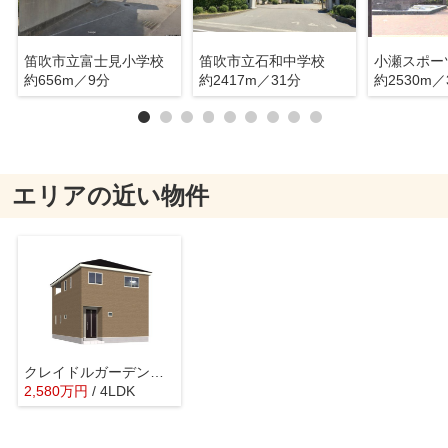
笛吹市立富士見小学校
笛吹市立石和中学校
小瀬スポー
約656m／9分
約2417m／31分
約2530m／
エリアの近い物件
クレイドルガーデン御坂町二之宮第2 1号棟
2,580
万
円
/ 4LDK