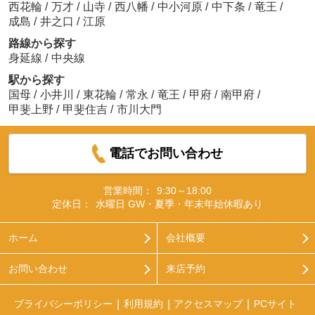
西花輪
/
万才
/
山寺
/
西八幡
/
中小河原
/
中下条
/
竜王
/
成島
/
井之口
/
江原
路線から探す
身延線
/
中央線
駅から探す
国母
/
小井川
/
東花輪
/
常永
/
竜王
/
甲府
/
南甲府
/
甲斐上野
/
甲斐住吉
/
市川大門
電話でお問い合わせ
営業時間：
9:30～18:00
定休日：
水曜日 GW・夏季・年末年始休暇あり
ホーム
会社概要
お問い合わせ
来店予約
プライバシーポリシー
利用規約
アクセスマップ
PCサイト