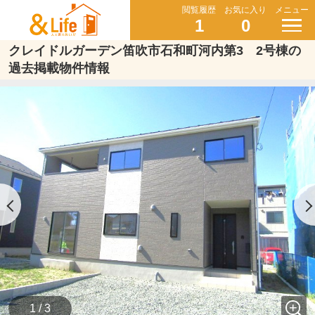
閲覧履歴
お気に入り
メニュー
1
0
クレイドルガーデン笛吹市石和町河内第3 2号棟の
過去掲載物件情報
1 / 3