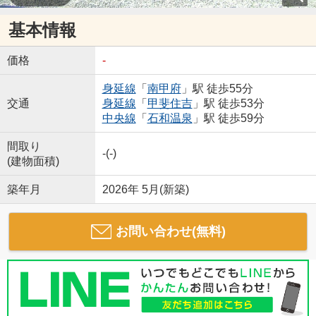
基本情報
価格
-
身延線
「
南甲府
」駅 徒歩55分
交通
身延線
「
甲斐住吉
」駅 徒歩53分
中央線
「
石和温泉
」駅 徒歩59分
間取り
-(-)
(建物面積)
築年月
2026年 5月(新築)
お問い合わせ(無料)