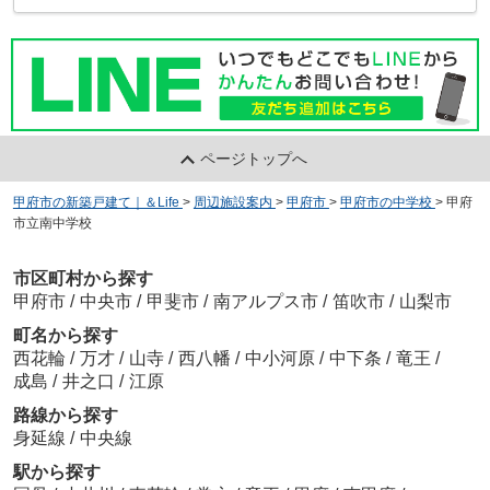
ページトップへ
甲府市の新築戸建て｜＆Life
>
周辺施設案内
>
甲府市
>
甲府市の中学校
>
甲府
市立南中学校
市区町村から探す
甲府市
/
中央市
/
甲斐市
/
南アルプス市
/
笛吹市
/
山梨市
町名から探す
西花輪
/
万才
/
山寺
/
西八幡
/
中小河原
/
中下条
/
竜王
/
成島
/
井之口
/
江原
路線から探す
身延線
/
中央線
駅から探す