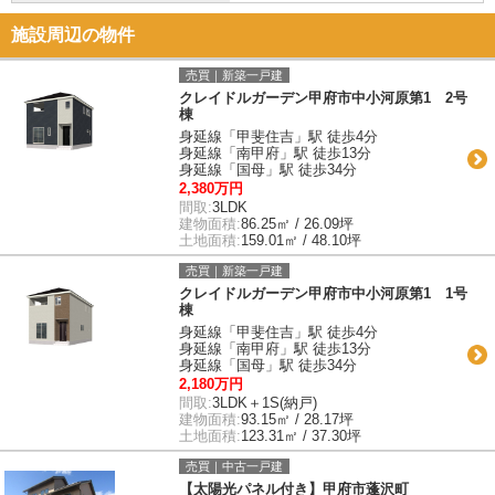
施設周辺の物件
売買｜新築一戸建
クレイドルガーデン甲府市中小河原第1 2号
棟
身延線「甲斐住吉」駅 徒歩4分
身延線「南甲府」駅 徒歩13分
身延線「国母」駅 徒歩34分
2,380万円
間取:
3LDK
建物面積:
86.25㎡ / 26.09坪
土地面積:
159.01㎡ / 48.10坪
売買｜新築一戸建
クレイドルガーデン甲府市中小河原第1 1号
棟
身延線「甲斐住吉」駅 徒歩4分
身延線「南甲府」駅 徒歩13分
身延線「国母」駅 徒歩34分
2,180万円
間取:
3LDK＋1S(納戸)
建物面積:
93.15㎡ / 28.17坪
土地面積:
123.31㎡ / 37.30坪
売買｜中古一戸建
【太陽光パネル付き】甲府市蓬沢町