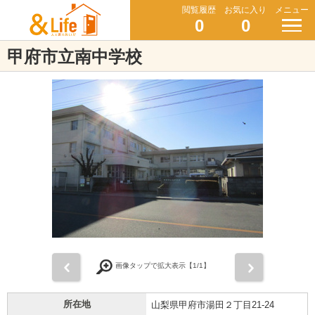
閲覧履歴
お気に入り
メニュー
0
0
甲府市立南中学校
前
次
画像タップで拡大表示【
1
/1】
所在地
山梨県甲府市湯田２丁目21-24