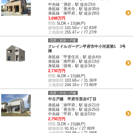
中央線「酒折」駅 徒歩23分
身延線「善光寺」駅 徒歩30分
身延線「南甲府」駅 徒歩28分
3,698万円
間取:
5LDK＋1S(納戸)
建物面積:
141.59㎡ / 42.83坪
土地面積:
255.47㎡ / 77.27坪
売買｜新築一戸建
クレイドルガーデン甲府市中小河原第1 3号
棟
身延線「甲斐住吉」駅 徒歩4分
身延線「南甲府」駅 徒歩13分
身延線「国母」駅 徒歩34分
2,730万円
間取:
4LDK＋1S(納戸)
建物面積:
103.68㎡ / 31.36坪
土地面積:
244.18㎡ / 73.86坪
売買｜中古一戸建
中古戸建 甲府市里吉4丁目
身延線「南甲府」駅 徒歩21分
身延線「善光寺」駅 徒歩25分
中央線「甲府」駅 徒歩53分
2,750万円
間取:
2LDK＋1S(納戸)
建物面積:
91.91㎡ / 27.80坪
土地面積:
234.98㎡ / 71.08坪