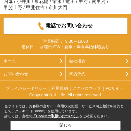
国母
/
小井川
/
東花輪
/
常永
/
竜王
/
甲府
/
南甲府
/
甲斐上野
/
甲斐住吉
/
市川大門
電話でお問い合わせ
営業時間：
9:30～18:00
定休日：
水曜日 GW・夏季・年末年始休暇あり
ホーム
会社概要
お問い合わせ
来店予約
プライバシーポリシー
利用規約
アクセスマップ
PCサイト
Copyright(c) ＆ Life All rights reserved.
当サイトでは、お客様の当サイト利用状況把握、サービス向上検討を目的と
して、クッキー（Cookie）を使用しています。
詳しくは、当社の
「Cookieの取扱いについて」
をご確認ください。
閉じる