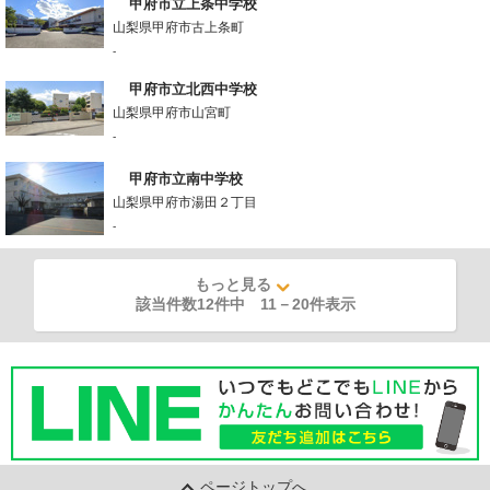
甲府市立上条中学校
山梨県甲府市古上条町
-
甲府市立北西中学校
山梨県甲府市山宮町
-
甲府市立南中学校
山梨県甲府市湯田２丁目
-
もっと見る
該当件数12件中
11
－
20
件表示
ページトップへ