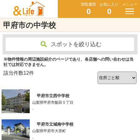
閲覧履歴
お気に入り
メニュー
0
0
甲府市の中学校
スポットを絞り込む
※物件情報の周辺施設紹介のページであり、各店舗への問い合わせは当
社では対応できません。
該当件数
12
件
甲府市立西中学校
山梨県甲府市飯田５丁目
-
甲府市立城南中学校
山梨県甲府市大里町
-