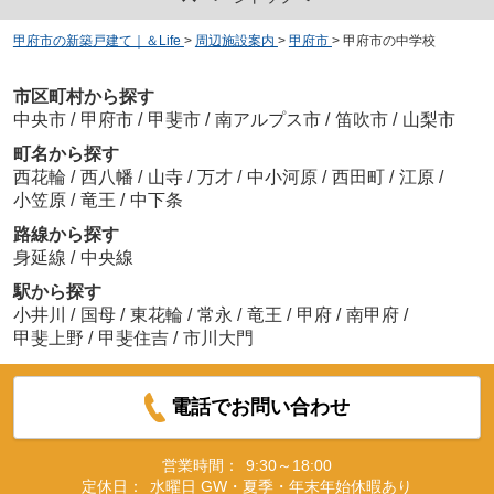
甲府市の新築戸建て｜＆Life
>
周辺施設案内
>
甲府市
>
甲府市の中学校
市区町村から探す
中央市
/
甲府市
/
甲斐市
/
南アルプス市
/
笛吹市
/
山梨市
町名から探す
西花輪
/
西八幡
/
山寺
/
万才
/
中小河原
/
西田町
/
江原
/
小笠原
/
竜王
/
中下条
路線から探す
身延線
/
中央線
駅から探す
小井川
/
国母
/
東花輪
/
常永
/
竜王
/
甲府
/
南甲府
/
甲斐上野
/
甲斐住吉
/
市川大門
電話でお問い合わせ
営業時間：
9:30～18:00
定休日：
水曜日 GW・夏季・年末年始休暇あり