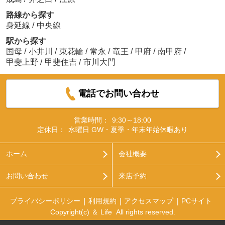
路線から探す
身延線
/
中央線
駅から探す
国母
/
小井川
/
東花輪
/
常永
/
竜王
/
甲府
/
南甲府
/
甲斐上野
/
甲斐住吉
/
市川大門
電話でお問い合わせ
営業時間：
9:30～18:00
定休日：
水曜日 GW・夏季・年末年始休暇あり
ホーム
会社概要
お問い合わせ
来店予約
プライバシーポリシー
利用規約
アクセスマップ
PCサイト
Copyright(c) ＆ Life All rights reserved.