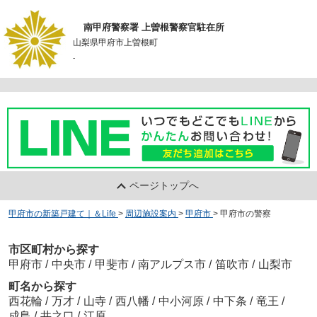
南甲府警察署 上曽根警察官駐在所
山梨県甲府市上曽根町
-
ページトップへ
甲府市の新築戸建て｜＆Life
>
周辺施設案内
>
甲府市
>
甲府市の警察
市区町村から探す
甲府市
/
中央市
/
甲斐市
/
南アルプス市
/
笛吹市
/
山梨市
町名から探す
西花輪
/
万才
/
山寺
/
西八幡
/
中小河原
/
中下条
/
竜王
/
成島
/
井之口
/
江原