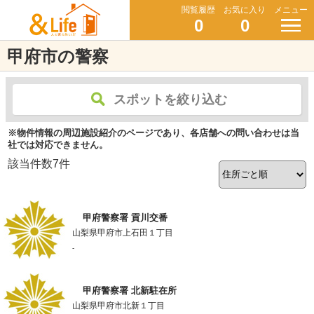
閲覧履歴
お気に入り
メニュー
0
0
甲府市の警察
スポットを絞り込む
※物件情報の周辺施設紹介のページであり、各店舗への問い合わせは当
社では対応できません。
該当件数
7
件
甲府警察署 貢川交番
山梨県甲府市上石田１丁目
-
甲府警察署 北新駐在所
山梨県甲府市北新１丁目