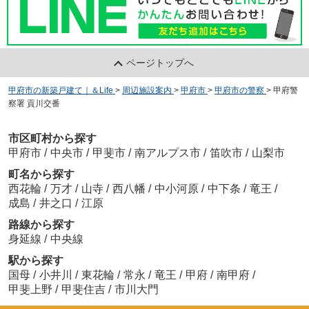
ページトップへ
甲府市の新築戸建て｜＆Life
>
周辺施設案内
>
甲府市
>
甲府市の警察
>
甲府警
察署 貢川交番
市区町村から探す
甲府市
/
中央市
/
甲斐市
/
南アルプス市
/
笛吹市
/
山梨市
町名から探す
西花輪
/
万才
/
山寺
/
西八幡
/
中小河原
/
中下条
/
竜王
/
成島
/
井之口
/
江原
路線から探す
身延線
/
中央線
駅から探す
国母
/
小井川
/
東花輪
/
常永
/
竜王
/
甲府
/
南甲府
/
甲斐上野
/
甲斐住吉
/
市川大門