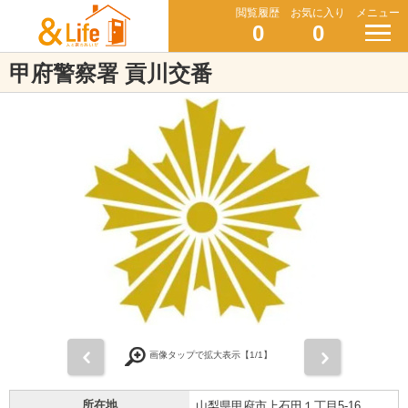
閲覧履歴
お気に入り
メニュー
0
0
甲府警察署 貢川交番
前
次
画像タップで拡大表示【
1
/1】
所在地
山梨県甲府市上石田１丁目5-16